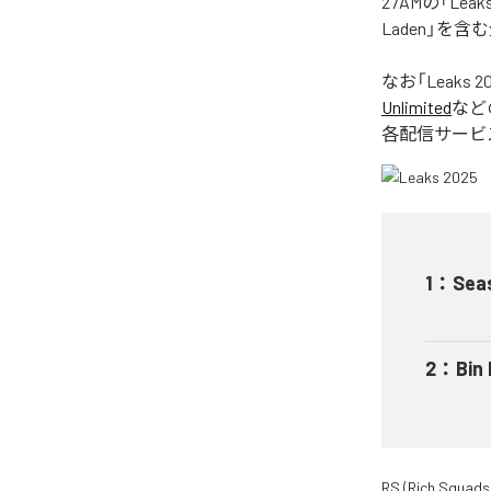
27AMの「Le
Laden」を
なお「
Leaks 2
Unlimited
など
各配信サービ
1
：
Sea
2
：
Bin
RS (Rich Squads