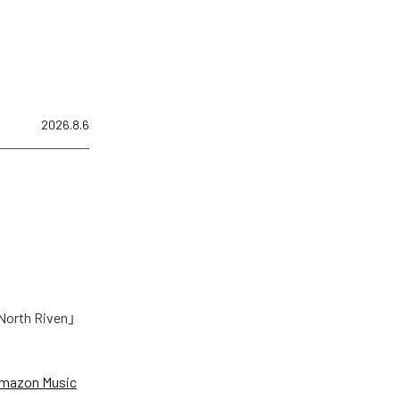
2026.8.6
h Riven」
mazon Music