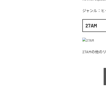
ジャンル：
ヒ
27AM
27AM
の他の