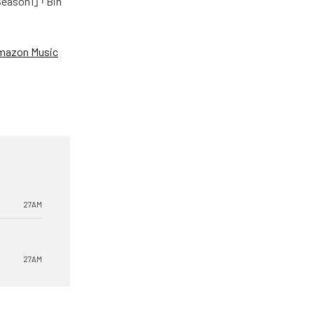
on1」「Bin
mazon Music
27AM
27AM