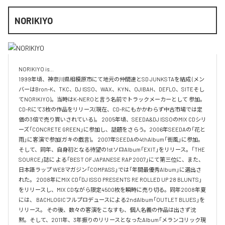
NORIKIYO
NORIKIYO is...　 

1999年頃、神奈川県相模原市にて地元の仲間達とSD JUNKSTAを結成 (メン
バーはBron-K、TKC、DJ ISSO、WAX、KYN、OJIBAH、DEFLO、SITEそし
てNORIKIYO)。当時はK-NEROと言う名前でトラックメーカーとして 参加。
CD-Rにて3枚の作品をリリース(現在、CD-Rにもかかわらず中古市場では定
価の3倍で売り買いされている)。 2005年頃、SEEDA&DJ ISSOのMIX CDシリ
ーズ「CONCRETE GREEN」に参加し、話題をさらう。2006年SEEDAの「花と
雨」に客演で参加(ガキの戯言)。 2007年SEEDAの4thAlbum「街風」に参加。
そして、同年、自身初となる待望の1stソロAlbum「EXIT」をリリース。「THE 
SOURCE」誌に よる「BEST OF JAPANESE RAP 2007」にて第三位に、また、
日本語ラップ WEBマガジン「COMPASS」では「年間最優秀Album」に選出さ
れた。 2008年にMIX CD「DJ ISSO PRESENTS RE ROLLED UP 28 BLUNTS」 
をリリースし、MIX CDながら限定4500枚を瞬時に売り切る。同年2008年夏
には、 BACHLOGICフルプロデュースによる2ndAlbum「OUTLET BLUES」を
リリース。 その後、数々の客演をこなすも、個人名義の作品は出さず沈
黙。そして、2011年、3年振りのリリースとなったAlbum「メランコリック現