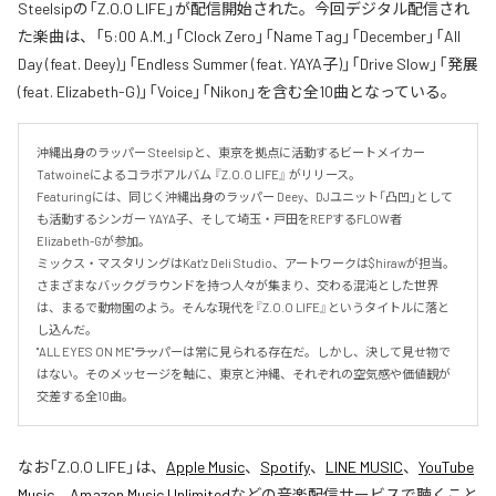
Steelsipの「Z.O.O LIFE」が配信開始された。今回デジタル配信され
た楽曲は、「5:00 A.M.」「Clock Zero」「Name Tag」「December」「All
Day (feat. Deey)」「Endless Summer (feat. YAYA子)」「Drive Slow」「発展
(feat. Elizabeth-G)」「Voice」「Nikon」を含む全10曲となっている。
沖縄出身のラッパー Steelsipと、東京を拠点に活動するビートメイカー 
Tatwoineによるコラボアルバム 『Z.O.O LIFE』 がリリース。

Featuringには、同じく沖縄出身のラッパー Deey、DJユニット「凸凹」として
も活動するシンガー YAYA子、そして埼玉・戸田をREPするFLOW者 
Elizabeth-Gが参加。

ミックス・マスタリングはKat'z Deli Studio、アートワークは$hirawが担当。

さまざまなバックグラウンドを持つ人々が集まり、交わる混沌とした世界
は、まるで動物園のよう。そんな現代を『Z.O.O LIFE』というタイトルに落と
し込んだ。

"ALL EYES ON ME"――ラッパーは常に見られる存在だ。しかし、決して見せ物で
はない。そのメッセージを軸に、東京と沖縄、それぞれの空気感や価値観が
交差する全10曲。
なお「
Z.O.O LIFE
」は、
Apple Music
、
Spotify
、
LINE MUSIC
、
YouTube
Music
、
Amazon Music Unlimited
などの音楽配信サービスで聴くこと