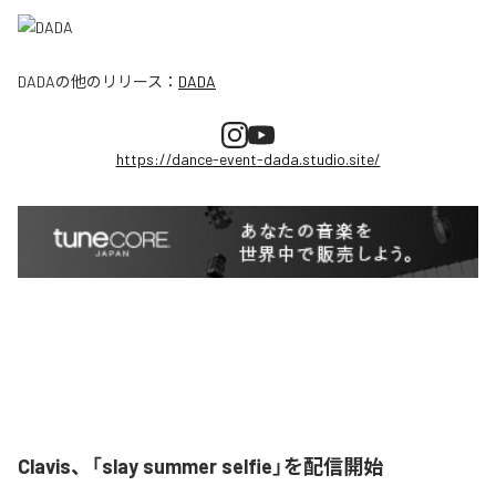
DADA
の他のリリース：
DADA
https://dance-event-dada.studio.site/
Clavis、「slay summer selfie」を配信開始