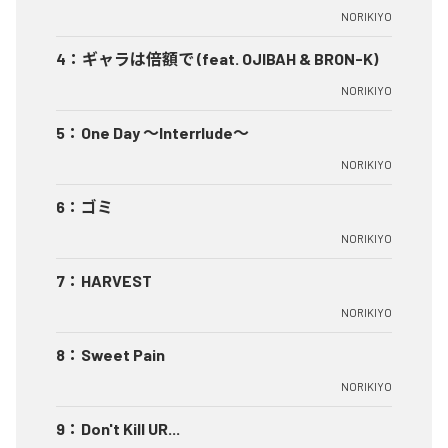
NORIKIYO
4
：
ギャラは倍額で (feat. OJIBAH & BRON-K)
NORIKIYO
5
：
One Day ～Interrlude～
NORIKIYO
6
：
ゴミ
NORIKIYO
7
：
HARVEST
NORIKIYO
8
：
Sweet Pain
NORIKIYO
9
：
Don't Kill UR...