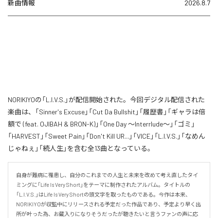
新曲情報
2026.8.7
NORIKIYOの「L.I.V.S.」が配信開始された。今回デジタル配信された
楽曲は、「Sinner's Excuse」「Cut Da Bullshit」「履歴書」「ギャラは倍
額で (feat. OJIBAH & BRON-K)」「One Day ～Interrlude～」「ゴミ」
「HARVEST」「Sweet Pain」「Don't Kill UR...」「VICE」「L.I.V.S.」「なめん
じゃねぇ」「続人生」を含む全13曲となっている。
自身が難病に罹患し、自分のこれまでの人生と未来を改めて考え直したタイ
ミングに「Life Is Very Short」をテーマに制作されたアルバム。タイトルの
「L.I.V.S.」はLife Is Very Shortの頭文字を取ったものである。今作は本来、
NORIKIYOが収監中にリリースされる予定だった作品であり、予定より早く出
所が叶った為、お蔵入りになりそうだったが聴きたいと言うファンの声に応