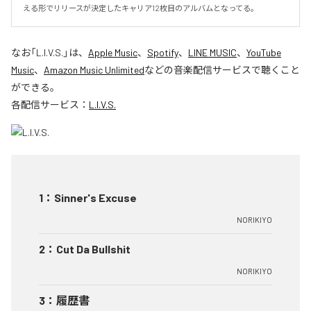
える形でリリースが決定したキャリア12枚目のアルバムとなってる。
なお「
L.I.V.S.
」は、
Apple Music
、
Spotify
、
LINE MUSIC
、
YouTube
Music
、
Amazon Music Unlimited
などの音楽配信サービスで聴くこと
ができる。
各配信サービス：
L.I.V.S.
1
：
Sinner's Excuse
NORIKIYO
2
：
Cut Da Bullshit
NORIKIYO
3
：
履歴書