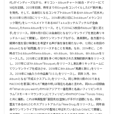
代」がインディーズながら、オリコン・Albumチャート(総合・デイリー)にて
16位を記録。2013年初頭、昨年までのSingleをコンパイルしたEP「断片集」
を発売。そして、自身初となるコンセプトAlbumである4th Album「花水木」
を2013年12月13日にリリースし、2014年5月23日に3rd Album「メランコリ
ック現代」をレーベルメイトであるWATT a.k.aヨッテルブッテルが全曲
RemixしたRemix Albumをリリース。そして2014に5枚目のAlbum「雲と泥と
手」をリリース。同年8月31日には自身初となるワンマンライブを恵比寿リキ
ッドルームにて開催し、初のワンマンライブながら、満員御礼。各方面から
絶賛の嵐を受け映像化を希望する声が後を後を絶たない中、12月に６枚目の
Albumとなる「如雨露」をリリースすることを発表。なお、2014年に、この
時点で3rd AlbumのRemix Album 、4th Album、5th Album、6th Albumをリ
リースした。2015年には客演を多く呼び制作された実験的断片集をリリース
し、2017年には7th Album「Bouquet」をリリースし恵比寿リキッドルームに
てワンマンライブを成功させ、2018年に8th Album「馬鹿と鋏と」をリリー
ス。2019年に9曲入りの作品集「O.S.D」をリリースし、同年３月、9th 
Albumとなる「平成エクスプレス」をリリース。同じ神奈川県のOGである
MACCHOを客演に呼んだ「俺達の唄」は現在も名曲と言われ、同Album収録曲
の「What do you want?」のMVはアジアで一番危険と名高いフィリピンのス
ラム「スモーキーマウンテン」にてフィリピンのHIPHOP Crew 「Tondo Tribe」
と共に撮影。これは映画監督「富田克也(空族)」が手がけ話題になる。同年、
盟友であるAKLOとのスプリットアルバム「New Drug」をリリースし、同年自
身のワンマンライブをHIPHOPの聖地と呼ばれているClub Citta’にて開催し