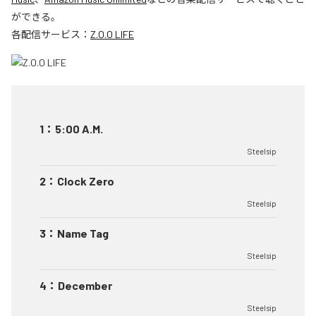
ができる。
各配信サービス：
Z.O.O LIFE
1
：
5:00 A.M.
Steelsip
2
：
Clock Zero
Steelsip
3
：
Name Tag
Steelsip
4
：
December
Steelsip