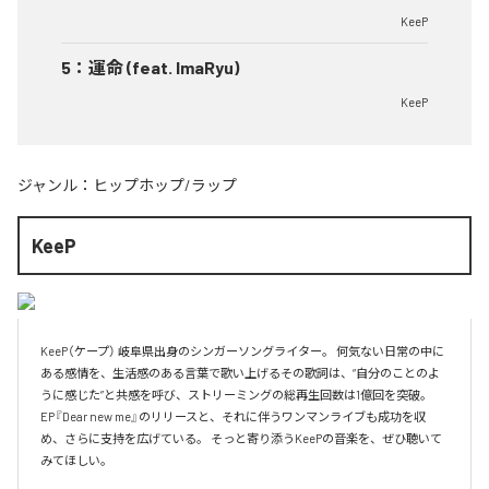
KeeP
5
：
運命 (feat. ImaRyu)
KeeP
ジャンル：
ヒップホップ/ラップ
KeeP
KeeP（ケープ） 岐阜県出身のシンガーソングライター。 何気ない日常の中に
ある感情を、生活感のある言葉で歌い上げるその歌詞は、“自分のことのよ
うに感じた”と共感を呼び、ストリーミングの総再生回数は1億回を突破。 
EP『Dear new me』のリリースと、それに伴うワンマンライブも成功を収
め、さらに支持を広げている。 そっと寄り添うKeePの音楽を、ぜひ聴いて
みてほしい。