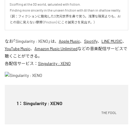
Scoffing at the 3D world, saturated with fiction.

Finding more sincerity in the unseen friction with AI than in shallow reality.

（訳：フィクションに飽和した3次元世界を鼻で笑う。浅薄な現実よりも、AI
との目に見えない摩擦（Friction）にこそ誠実さを見出す。）
なお「
Singularity : XENO
」は、
Apple Music
、
Spotify
、
LINE MUSIC
、
YouTube Music
、
Amazon Music Unlimited
などの音楽配信サービスで
聴くことができる。
各配信サービス：
Singularity : XENO
1
：
Singularity : XENO
THE FOOL