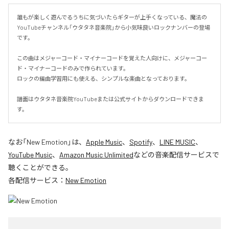
誰もが楽しく遊んでるうちに気づいたらギターが上手くなっている、魔法の
YouTubeチャンネル「ウタタネ音楽院」から小気味良いロックナンバーの登場
です。

この曲はメジャーコード・マイナーコードを覚えた人向けに、メジャーコー
ド・マイナーコードのみで作られています。

ロックの編曲学習用にも使える、シンプルな楽曲となっております。

譜面はウタタネ音楽院YouTubeまたは公式サイトからダウンロードできま
す。
なお「
New Emotion
」は、
Apple Music
、
Spotify
、
LINE MUSIC
、
YouTube Music
、
Amazon Music Unlimited
などの音楽配信サービスで
聴くことができる。
各配信サービス：
New Emotion