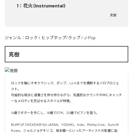
1
：
花火 (Instrumental)
克樹
ジャンル：
ロック
/
ヒップホップ/ラップ
/
J-Pop
克樹
ロックを軸にネオクラシック、ポップ、Lo-fiまでを横断するソロプロジェ
クト。

内省的な視点と過激さを併せ持ちながら、先進的なサウンドの中にキャッチ
ーなメロディを忍ばせるスタイルが特徴。

14歳でギターを手にし、18歳でDTM、20歳でピアノを習う。

BUMP OF CHICKENからX JAPAN、YOSHIKI、hide、Mötley Crüe、Guns N’ 
Roses、ジョルジョデキリコ、坂本龍一といったアーティストの影響に加