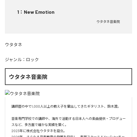
1
：
New Emotion
ウタタネ音楽院
ウタタネ
ジャンル：
ロック
ウタタネ音楽院
講師歴の中で1,000人以上の教え子を輩出してきたギタリスト、鈴木渡。

音楽専門学校での講師や、海外で活動する日本人への楽曲提供・プロデュー
スなど、多方面で確かな実績を築く。

2023年に株式会社ウタタネを設立。

2026年、さらなる音楽教育の発展を目指し、楽器スクール＆YouTubeチャ