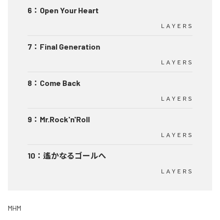
6
：
Open Your Heart
ＬＡＹＥＲＳ
7
：
Final Generation
ＬＡＹＥＲＳ
8
：
Come Back
ＬＡＹＥＲＳ
9
：
Mr.Rock'n'Roll
ＬＡＹＥＲＳ
10
：
遙かなるゴールへ
ＬＡＹＥＲＳ
MHM