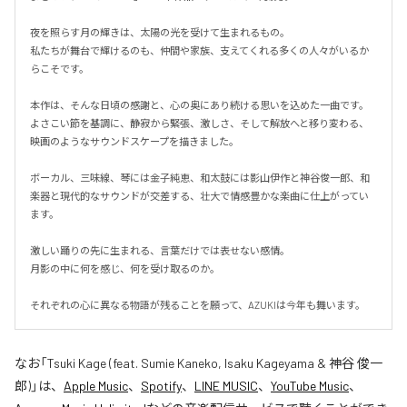
夜を照らす月の輝きは、太陽の光を受けて生まれるもの。

私たちが舞台で輝けるのも、仲間や家族、支えてくれる多くの人々がいるか
らこそです。

本作は、そんな日頃の感謝と、心の奥にあり続ける思いを込めた一曲です。

よさこい節を基調に、静寂から緊張、激しさ、そして解放へと移り変わる、
映画のようなサウンドスケープを描きました。

ボーカル、三味線、琴には金子純恵、和太鼓には影山伊作と神谷俊一郎、和
楽器と現代的なサウンドが交差する、壮大で情感豊かな楽曲に仕上がってい
ます。

激しい踊りの先に生まれる、言葉だけでは表せない感情。

月影の中に何を感じ、何を受け取るのか。

それぞれの心に異なる物語が残ることを願って、AZUKIは今年も舞います。
なお「
Tsuki Kage (feat. Sumie Kaneko, Isaku Kageyama & 神谷 俊一
郎)
」は、
Apple Music
、
Spotify
、
LINE MUSIC
、
YouTube Music
、