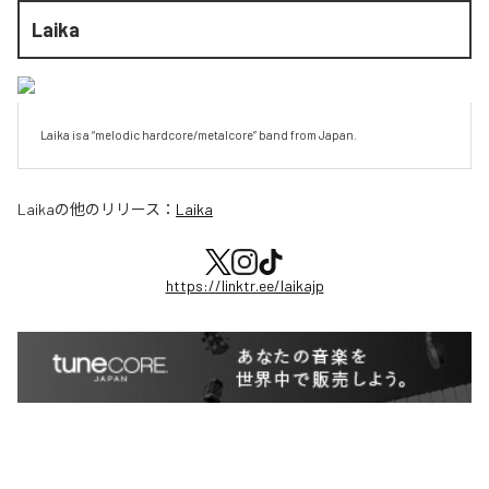
Laika
Laika is a “melodic hardcore/metalcore” band from Japan.
Laika
の他のリリース：
Laika
https://linktr.ee/laikajp