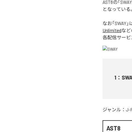
AST8の「S
となっている
なお「
SWAY
」
Unlimited
など
各配信サービ
1
：
SWA
ジャンル：
J-
AST8