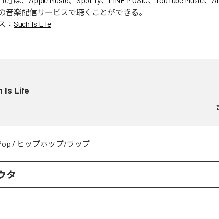
ife
」は、
Apple Music
、
Spotify
、
LINE MUSIC
、
YouTube Music
、
A
の音楽配信サービスで聴くことができる。
ス：
Such Is Life
 Is Life
Pop
/
ヒップホップ/ラップ
ウタ