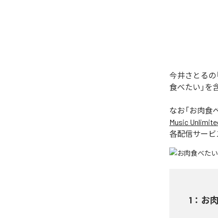
今井さとるの
食べたい」を
なお「
お肉食
Music Unlimite
各配信サービ
1
：
お