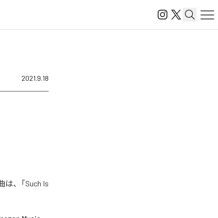
2021.9.18
、「Such Is