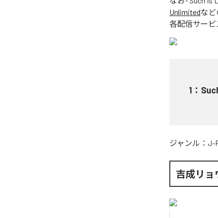
なお「
Such Is L
Unlimited
など
各配信サービ
1
：
Such
ジャンル：
J-
吉成リョ