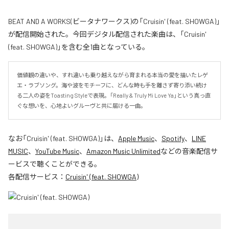
BEAT AND A WORKS(ビータナワークス)の「Cruisin' (feat. SHOWGA)」
が配信開始された。今回デジタル配信された楽曲は、「Cruisin'
(feat. SHOWGA)」を含む全1曲となっている。
価値観の違いや、すれ違いも乗り越えながら育まれる本当の愛を描いたレゲ
エ・ラブソング。海や波をモチーフに、どんな時も手を離さず寄り添い続け
る二人の姿をToasting Styleで表現。「Really & Truly Mi Love Ya」という真っ直
ぐな想いを、心地よいグルーヴと共に届ける一曲。
なお「
Cruisin' (feat. SHOWGA)
」は、
Apple Music
、
Spotify
、
LINE
MUSIC
、
YouTube Music
、
Amazon Music Unlimited
などの音楽配信サ
ービスで聴くことができる。
各配信サービス：
Cruisin' (feat. SHOWGA)