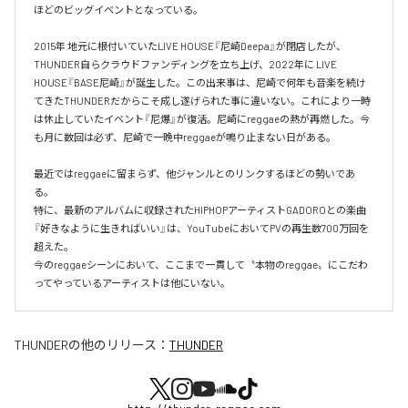
ほどのビッグイベントとなっている。

2015年 地元に根付いていたLIVE HOUSE『尼崎Deepa』が閉店したが、
THUNDER自らクラウドファンディングを立ち上げ、2022年に LIVE 
HOUSE『BASE尼崎』が誕生した。この出来事は、尼崎で何年も音楽を続け
てきたTHUNDERだからこそ成し遂げられた事に違いない。これにより一時
は休止していたイベント『尼爆』が復活。尼崎にreggaeの熱が再燃した。今
も月に数回は必ず、尼崎で一晩中reggaeが鳴り止まない日がある。

最近ではreggaeに留まらず、他ジャンルとのリンクするほどの勢いであ
る。

特に、最新のアルバムに収録されたHIPHOPアーティストGADOROとの楽曲
『好きなように生きればいい』は、YouTubeにおいてPVの再生数700万回を
超えた。

今のreggaeシーンにおいて、ここまで一貫して〝本物のreggae〟にこだわ
ってやっているアーティストは他にいない。
THUNDER
の他のリリース：
THUNDER