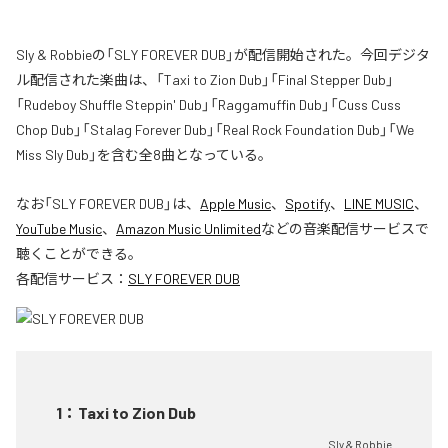
Sly & Robbieの「SLY FOREVER DUB」が配信開始された。今回デジタ
ル配信された楽曲は、「Taxi to Zion Dub」「Final Stepper Dub」
「Rudeboy Shuffle Steppin' Dub」「Raggamuffin Dub」「Cuss Cuss
Chop Dub」「Stalag Forever Dub」「Real Rock Foundation Dub」「We
Miss Sly Dub」を含む全8曲となっている。
なお「
SLY FOREVER DUB
」は、
Apple Music
、
Spotify
、
LINE MUSIC
、
YouTube Music
、
Amazon Music Unlimited
などの音楽配信サービスで
聴くことができる。
各配信サービス：
SLY FOREVER DUB
1
：
Taxi to Zion Dub
Sly & Robbie