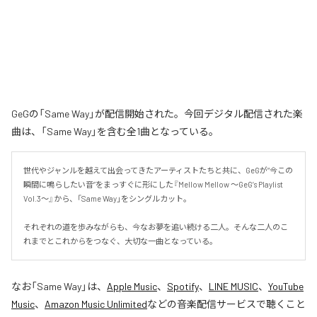
GeGの「Same Way」が配信開始された。今回デジタル配信された楽
曲は、「Same Way」を含む全1曲となっている。
世代やジャンルを越えて出会ってきたアーティストたちと共に、GeGが“今この
瞬間に鳴らしたい音”をまっすぐに形にした『Mellow Mellow ～GeG’s Playlist 
Vol.3～』から、「Same Way」をシングルカット。

それぞれの道を歩みながらも、今なお夢を追い続ける二人。そんな二人のこ
れまでとこれからをつなぐ、大切な一曲となっている。
なお「
Same Way
」は、
Apple Music
、
Spotify
、
LINE MUSIC
、
YouTube
Music
、
Amazon Music Unlimited
などの音楽配信サービスで聴くこと