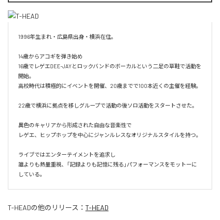
1996年生まれ・広島県出身・横浜在住。

14歳からアコギを弾き始め

16歳でレゲエDEE-JAYとロックバンドのボーカルという二足の草鞋で活動を
開始。

高校時代は積極的にイベントを開催、20歳までで100本近くの主催を経験。

22歳で横浜に拠点を移しグループで活動の後ソロ活動をスタートさせた。

異色のキャリアから形成された自由な音楽性で

レゲエ、ヒップホップを中心にジャンルレスなオリジナルスタイルを持つ。

ライブではエンターテイメントを追求し

誰よりも熱量重視、「記録よりも記憶に残る」パフォーマンスをモットーに
している。
T-HEAD
の他のリリース：
T-HEAD