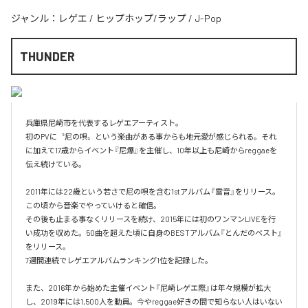
ジャンル：
レゲエ
/
ヒップホップ/ラップ
/
J-Pop
THUNDER
兵庫県尼崎市を代表するレゲエアーティスト。

初のPVに〝尼の唄〟という楽曲がある事からも地元愛が感じられる。それ
に加えて17歳からイベント『尼爆』を主催し、10年以上も尼崎からreggaeを
伝え続けている。

2011年には22歳という若さで尼の唄を含む1stアルバム『雷音』をリリース。
この頃から音楽でやっていけると確信。

その後も止まる事なくリリースを続け、2015年には初のワンマンLIVEを行
い成功を収めた。50曲を超えた頃に自身のBESTアルバム『とんだのベスト』
をリリース。

7週間連続でレゲエアルバムランキング1位を記録した。

また、2016年から始めた主催イベント『尼崎レゲエ際』は年々規模が拡大
し、2019年には1,500人を動員。今やreggae好きの間で知らない人はいない