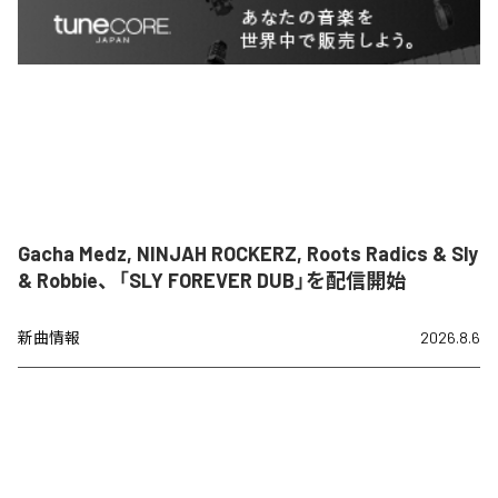
Gacha Medz, NINJAH ROCKERZ, Roots Radics & Sly
& Robbie、「SLY FOREVER DUB」を配信開始
新曲情報
2026.8.6