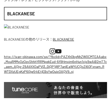
BLACKANESE
BLACKANESE
の他のリリース：
BLACKANESE
http://ivan-okinawa.com/sp/?fbclid=PAZXh0bgNhZW0CMTEAAabx
_MouRMMvOzOzvShhhYRRMpekEud-6f9Hmxim6nHun1cjs9wAiB2mT7c
_aem_AQjg-Z6AIiXXOaPVl3_DiQP1j8P7anlEaWYUCQcZi6OFxnam_R
WTDXzUEgKzP60jw54iEtjEBsYwOuixOAQV9_sj