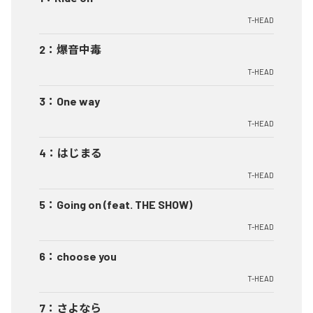
T-HEAD
2
：
爆音中毒
T-HEAD
3
：
One way
T-HEAD
4
：
はじまる
T-HEAD
5
：
Going on (feat. THE SHOW)
T-HEAD
6
：
choose you
T-HEAD
7
：
さよなら