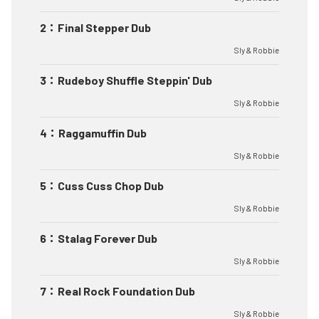
2
：
Final Stepper Dub
Sly & Robbie
3
：
Rudeboy Shuffle Steppin' Dub
Sly & Robbie
4
：
Raggamuffin Dub
Sly & Robbie
5
：
Cuss Cuss Chop Dub
Sly & Robbie
6
：
Stalag Forever Dub
Sly & Robbie
7
：
Real Rock Foundation Dub
Sly & Robbie