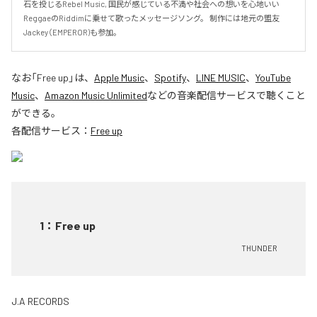
石を投じるRebel Music, 国民が感じている不満や社会への想いを心地いい
ReggaeのRiddimに乗せて歌ったメッセージソング。 制作には地元の盟友
Jackey（EMPEROR)も参加。
なお「
Free up
」は、
Apple Music
、
Spotify
、
LINE MUSIC
、
YouTube
Music
、
Amazon Music Unlimited
などの音楽配信サービスで聴くこと
ができる。
各配信サービス：
Free up
1
：
Free up
THUNDER
J.A RECORDS