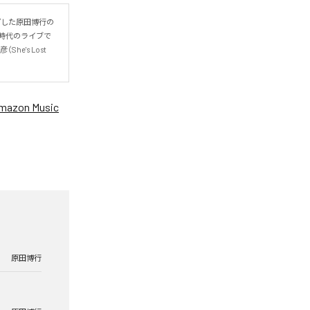
プした原田博行の
時代のライブで
he's Lost 
mazon Music
原田博行