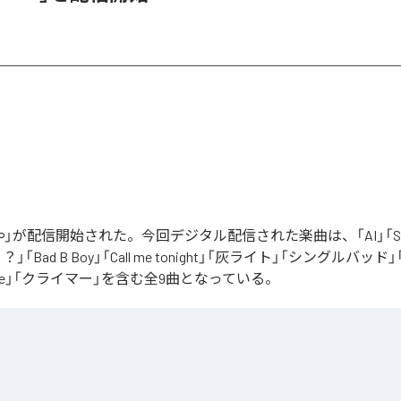
」が配信開始された。今回デジタル配信された楽曲は、「AI」「Say yo
「Bad B Boy」「Call me tonight」「灰ライト」「シングルバッド」「It’s 
ur Love」「クライマー」を含む全9曲となっている。
Apple Music
、
Spotify
、
LINE MUSIC
、
YouTube Music
、
Amazon Mus
信サービスで聴くことができる。
ス：
∞