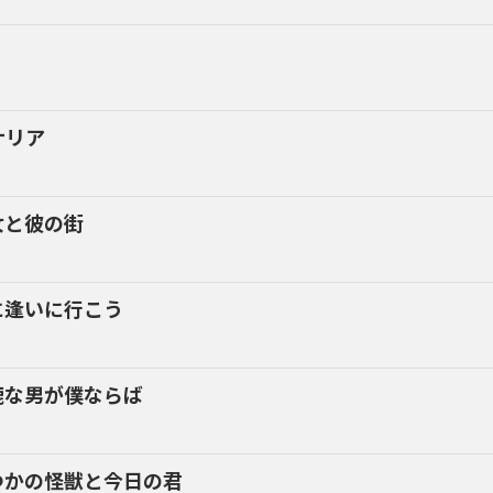
ナリア
女と彼の街
に逢いに行こう
鹿な男が僕ならば
つかの怪獣と今日の君