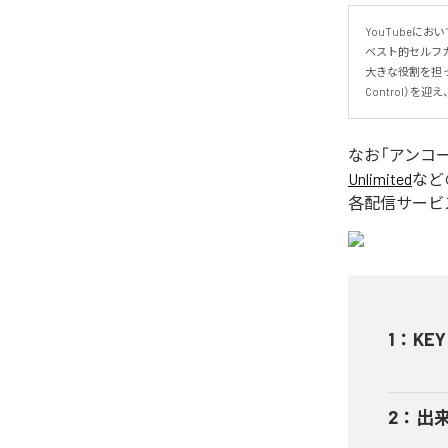
YouTubeに
ベスト的セルフ
大きな役割を担った楽曲
Control）を迎
なお「
アンコ
Unlimited
など
各配信サービ
1
：
KEY
2
：
出