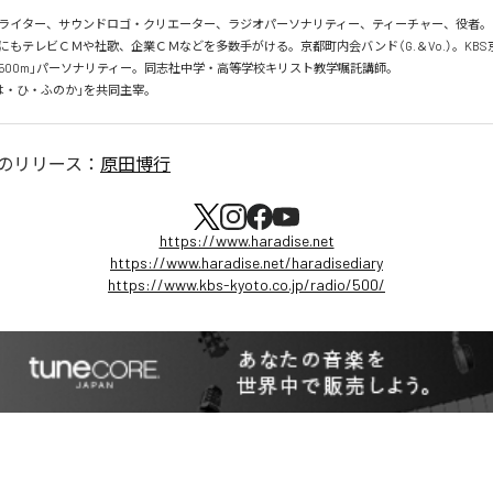
ライター、サウンドロゴ・クリエーター、ラジオパーソナリティー、ティーチャー、役者。

にもテレビＣＭや社歌、企業ＣＭなどを多数手がける。京都町内会バンド（G.＆Vo.）。KBS
500m」パーソナリティー。同志社中学・高等学校キリスト教学嘱託講師。

は・ひ・ふのか」を共同主宰。
のリリース：
原田博行
https://www.haradise.net
https://www.haradise.net/haradisediary
https://www.kbs-kyoto.co.jp/radio/500/