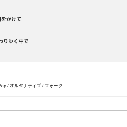
間をかけて
わりゆく中で
Pop
/
オルタナティブ
/
フォーク