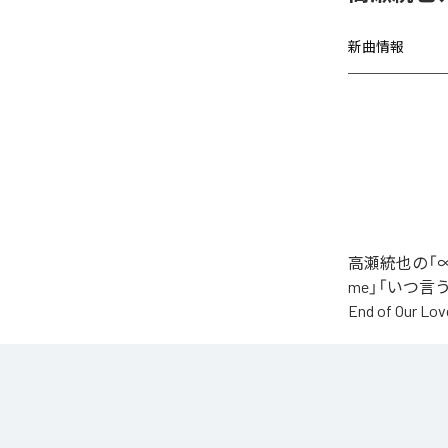
新曲情報
高瀬統也の「∞
me」「いつ言う？」
End of O
なお「
∞
」は、
などの音楽配
各配信サービ