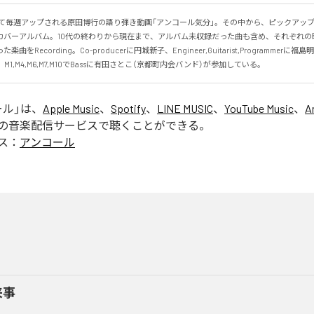
おいて毎週アップされる原田博行の語り弾き動画「アンコール気分」。その中から、ピックアッ
カバーアルバム。10代の終わりから現在まで、アルバム未収録だった曲も含め、それぞれの
をRecording。Co-producerに円城新子、Engineer,Guitarist,Programmerに福島明彦（S
え、M1,M4,M6,M7,M10でBassに有田さとこ（京都町内会バンド）が参加している。
ール
」は、
Apple Music
、
Spotify
、
LINE MUSIC
、
YouTube Music
、
A
の音楽配信サービスで聴くことができる。
ス：
アンコール
来事