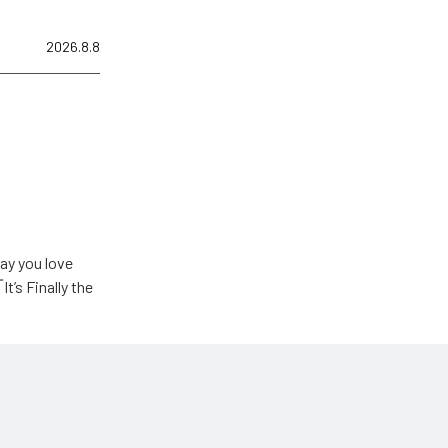
2026.8.8
u love
Finally the
ic Unlimited