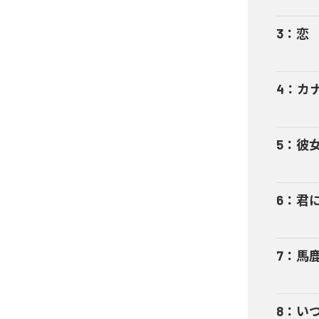
3
：
恋
4
：
カ
5
：
彼
6
：
君
7
：
馬
8
：
い