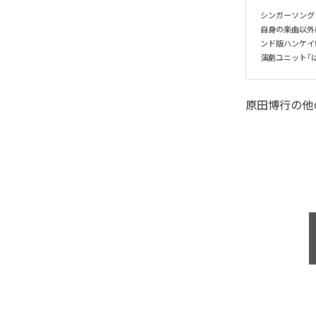
シンガーソング
自身の楽曲以外
ンド版ハンケイ
演劇ユニット「
原田博行
の他