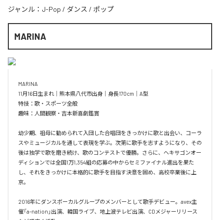
ジャンル：
J-Pop
/
ダンス
/
ポップ
MARINA
MARINA

11月16日生まれ｜熊本県八代市出身｜身長170cm｜A型

特技：歌・スポーツ全般

趣味：人間観察・吉本新喜劇鑑賞

幼少期、祖母に勧められて入団した合唱団をきっかけに歌と出会い、コーラ
スやミュージカルを通して表現を学ぶ。次第に歌手を志すようになり、その
後は独学で歌を磨き続け、歌のコンテストで優勝。さらに、ヘキサゴンオー
ディションでは全国1万1,354組の応募の中からセミファイナル進出を果た
し、それをきっかけに本格的に歌手を目指す決意を固め、高校卒業後に上
京。

2016年にダンスボーカルグループのメンバーとして歌手デビュー。avex主
催「a-nation」出演、韓国ライブ、地上波テレビ出演、CDメジャーリリース