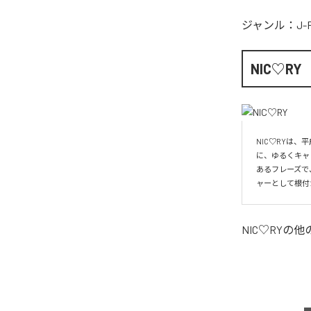
ジャンル：
J-
NIC♡RY
NIC♡RYは
に、ゆるくキャ
あるフレーズで
ャーとして根付
NIC♡RY
の他