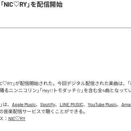
、「NIC♡RY」を配信開始
「NIC♡RY」が配信開始された。今回デジタル配信された楽曲は、「P
踊るニンニコリン」「Hey!!トモダッチ☆」を含む全4曲となって
」は、
Apple Music
、
Spotify
、
LINE MUSIC
、
YouTube Music
、
Amaz
の音楽配信サービスで聴くことができる。
ス：
NIC♡RY