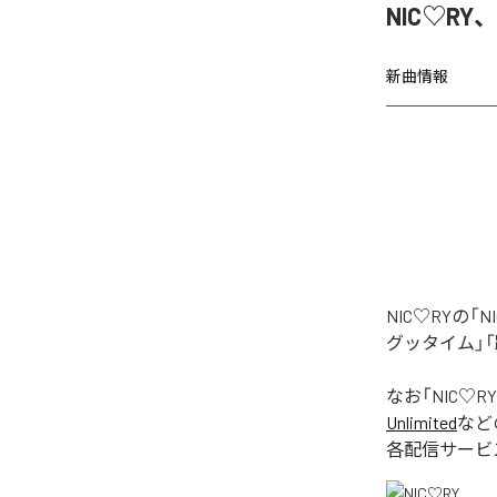
NIC♡RY
新曲情報
NIC♡RYの
グッタイム」「
なお「
NIC♡RY
Unlimited
など
各配信サービ