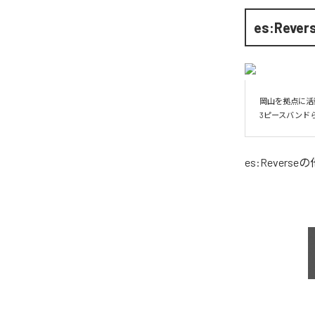
es:Rever
岡山を拠点に活
3ピースバンド
es:Reverse
の