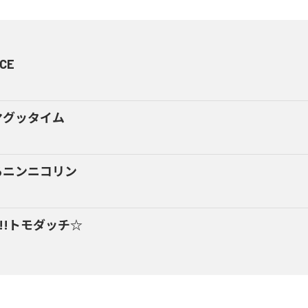
CE
マグッタイム
るニンニコリン
y!!トモダッチ☆