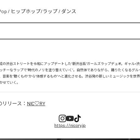
Pop
/
ヒップホップ/ラップ
/
ダンス
、平成の渋谷ストリートを令和にアップデートした“新渋谷系”ガールズラップデュオ。ギャル×渋
ッチーなラップで“時代のノリを塗り替えていく”。自然体でありながら、踊りたくなるグル
、音楽を“聴くもの”から“体感するもの”へと進化させる。渋谷発の新しいミュージックを世
かせていく。
のリリース：
NIC♡RY
https://nicory.jp