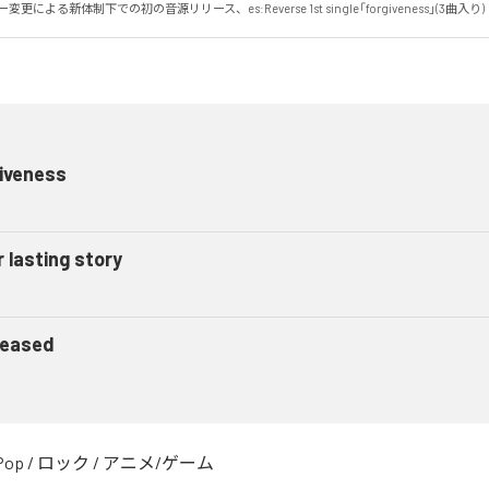
更による新体制下での初の音源リリース、es:Reverse 1st single「forgiveness」(3曲入り)
iveness
 lasting story
eased
Pop
/
ロック
/
アニメ/ゲーム