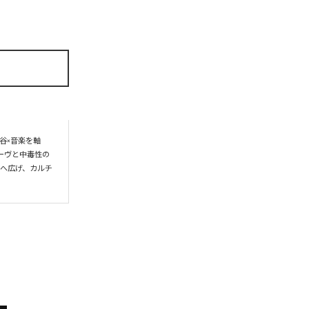
谷×音楽を軸
ーヴと中毒性の
界へ広げ、カルチ