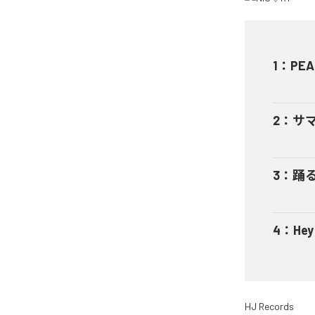
1
：
PEA
2
：
サ
3
：
踊
4
：
He
HJ Records