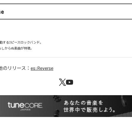
se
動する3ピースロックバンド。

らしからぬ楽曲が特徴。
他のリリース：
es:Reverse