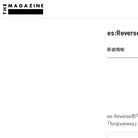
es:Reve
新曲情報
es:Rever
「forgivene