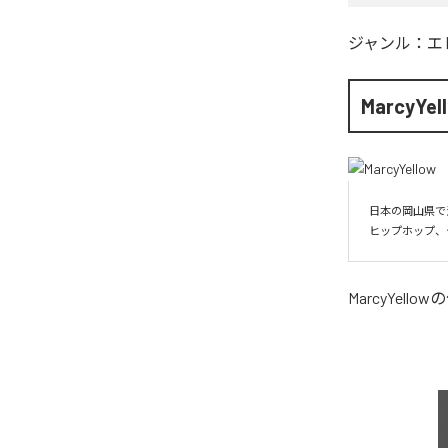
ジャンル：
エ
MarcyYel
日本の岡山県で
ヒップホップ、
MarcyYellow
の