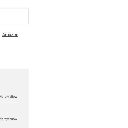
、
Amazon
MarcyYellow
MarcyYellow