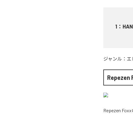
1
：
HAN
ジャンル：
エ
Repezen 
Repezen Foxx