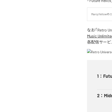
「Future Re
MarcyYello
なお「
Retro Un
Music Unlimite
各配信サービ
1
：
Futu
2
：
Midn