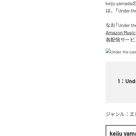
keiju yam
は、「Under 
なお「
Under th
Amazon Music 
各配信サービ
1
：
Und
ジャンル：
エ
keiju ya