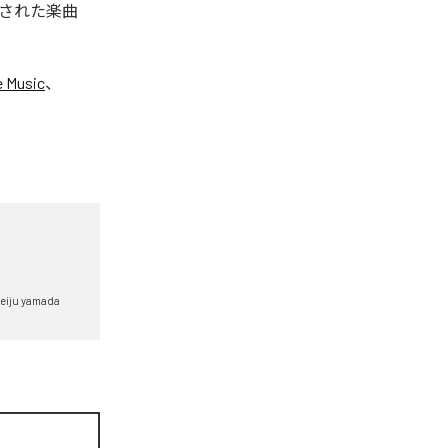
ル配信された楽曲
 Music
、
eiju yamada