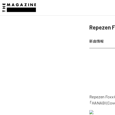
Repezen
新曲情報
Repezen 
「HANABI (