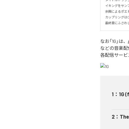
イキングをサンプ
余興によるポエト
カップリングはOMK
最終章にふさわしい
なお「
1G
」は、
などの音楽配
各配信サービ
1
：
1G 
2
：
The