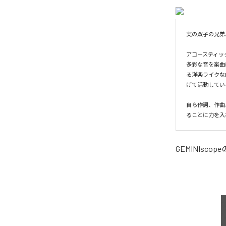
実の双子の兄弟ユニ
アコースティッ
多彩な音を楽曲
る洋楽ライクな
げて活動している。
自ら作詞、作曲
ることに力を入
GEMINIscope