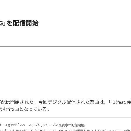
1G」を配信開始
」が配信開始された。今回デジタル配信された楽曲は、「1G (feat. 余興
de」を含む全2曲となっている。
ースされた｢スペースデブリ｣シリーズの最終章が配信開始｡

の｢1G｣はOMKTがノイズジェネレーターやNASAの効果音をサンプリングして加工｡その