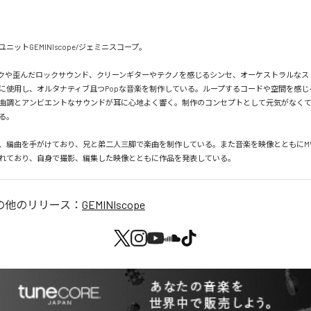
ットGEMINIscope/ジェミニスコープ。

クや歪んだロックサウンド、クリーンギターやテクノを感じるシンセ、オーケストラルなス
に使用し、オルタナティブ且つPopな音楽を制作している。ループするコードや空間を感じ
曲調とアンビエントなサウンドが耳に心地よく響く。制作のコンセプトとして元気がなく


、編曲を手がけており、兄と弟二人三脚で楽曲を制作している。また音楽を映像とともにM
れており、自身で撮影、編集した映像とともに作品を発表している。
の他のリリース：
GEMINIscope