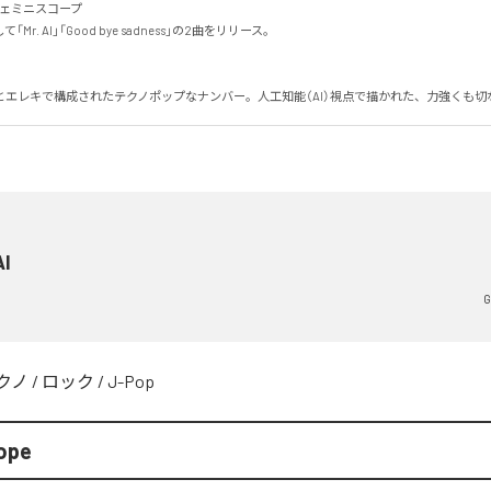
/ジェミニスコープ

Mr. AI」「Good bye sadness」の2曲をリリース。

とエレキで構成されたテクノポップなナンバー。人工知能（AI）視点で描かれた、力強くも切
AI
G
クノ
/
ロック
/
J-Pop
ope