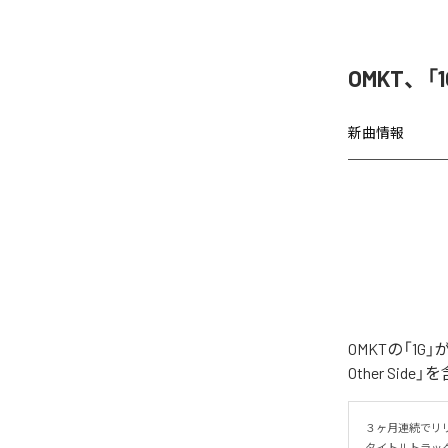
OMKT、「
新曲情報
OMKTの「1G
Other Si
３ヶ月連続でリリ
タイトルトラック