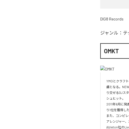
DIG8 Records
ジャンル：
テ
OMKT
YMOとクラフ
虜となる。NE
り交ぜるDJスタ
シュヒット。

2011年6月に発
り1位を獲得した
また、コンピレー
アレンジャー、エ
Ableton社