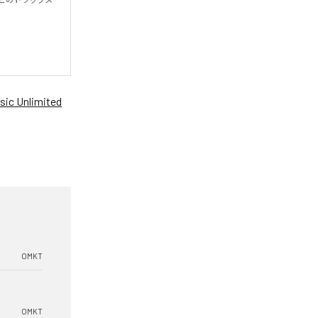
ic Unlimited
OMKT
OMKT