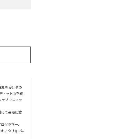
洗礼を受けその
エディット曲を織
のクラブでスマッ
at】にて長期に渡
、プログラマー、
オ アタリ)」では