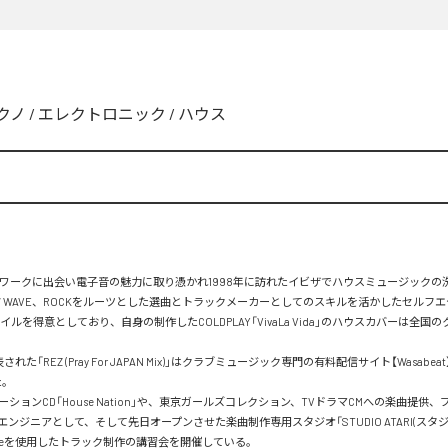
クノ
/
エレクトロニック
/
ハウス
トワークに出会い電子音の魅力に取り憑かれ1998年に訪れたイビザでハウスミュージックの
W WAVE、ROCKをルーツとした選曲とトラックメーカーとしてのスキルを活かしたセルフ
イルを得意としており、自身の制作したCOLDPLAY「VivaLa Vida」のハウスカバーは全国
表された「REZ (Pray For JAPAN Mix)」はクラブミュージック専門の有料配信サイト【Wasabe
。

ションCD「House Nation」や、東京ガールズコレクション、TVドラマCMへの楽曲提供
ンジニアとして、そして先日オープンさせた楽曲制作専用スタジオ「STUDIO ATARI(スタジ
のLiveを使用したトラック制作の講習会を開催している。