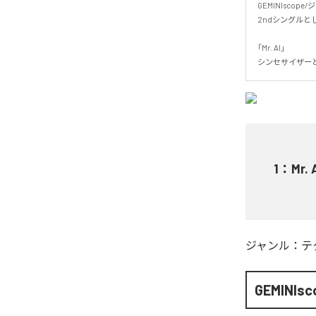
GEMINIscope
2ndシングルとして「
「Mr. AI」

シンセサイザー
1
：
Mr. 
ジャンル：
テ
GEMINIsc