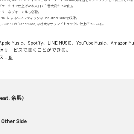
ラーだけで仕上げた本人曰く｢1番大変だった曲｣。

リーなヴォーカルも必聴｡

TによるシネマティックなThe Other Sideを収録｡

OMKTの｢Other Side｣な壮大なサウンドトラックに仕上がっている｡
Apple Music
、
Spotify
、
LINE MUSIC
、
YouTube Music
、
Amazon Mus
信サービスで聴くことができる。
ス：
1G
(feat. 余興)
 Other Side