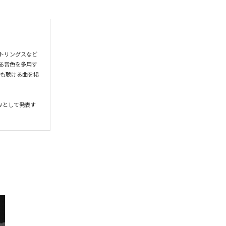
トリングスなど
る音色を多用す
ても聴ける曲を掲
Vとして発表す