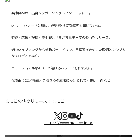
兵庫県神戸市出身シンガーソングライター・まにこ。

J-POP／バラードを軸に、透明感×温かな歌声を届けている。

恋愛・応援・祝福・死生観とさまざまなテーマの楽曲をリリース。

切ないラブソングから感動バラードまで、言葉遊びの効いた歌詞とシンプル
なメロディで描く。

エモーショナルなJ-POPや泣けるバラードを探す人に。

代表曲：22／福縁／きらきらの魔法にかけられて／僕は／青 など
まにこ
の他のリリース：
まにこ
https://www.manico.info/