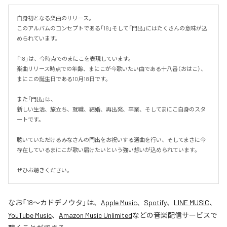
自身初となる楽曲のリリース。

このアルバムのコンセプトである「18」そして「門出」にはたくさんの意味が込
められています。

「18」は、今時点でのまにこを表現しています。

楽曲リリース時点での年齢、まにこが今歌いたい曲である十八番（おはこ）、
まにこの誕生日である10月18日です。

また「門出」は、

新しい生活、旅立ち、就職、結婚、再出発、卒業、そしてまにこ自身のスタ
ートです。

聴いていただけるみなさんの門出をお祝いする選曲を行い、そしてまさに今
存在しているまにこが歌い届けたいという強い想いが込められています。

ぜひお聴きください。
なお「
18〜カドデノウタ
」は、
Apple Music
、
Spotify
、
LINE MUSIC
、
YouTube Music
、
Amazon Music Unlimited
などの音楽配信サービスで