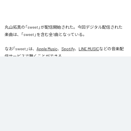
丸山拓真の「sweet」が配信開始された。今回デジタル配信された
楽曲は、「sweet」を含む全1曲となっている。
なお「
sweet
」は、
Apple Music
、
Spotify
、
LINE MUSIC
などの音楽配
信サービスで聴くことができる。
各配信サービス：
sweet
1
：
sweet
丸山拓真