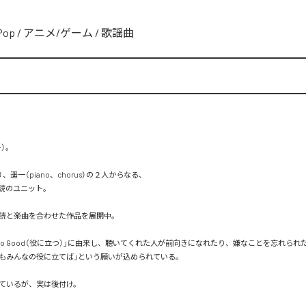
Pop
/
アニメ/ゲーム
/
歌謡曲


）、遥一（piano、chorus）の２人からなる、

のユニット。

と楽曲を合わせた作品を展開中。

Do Good（役に立つ）」に由来し、聴いてくれた人が前向きになれたり、嫌なことを忘れられ
もみんなの役に立てば」という願いが込められている。

いるが、実は後付け。
