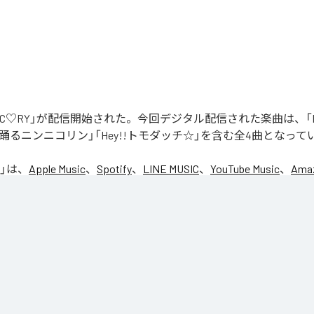
「NIC♡RY」が配信開始された。今回デジタル配信された楽曲は、「P
踊るニンニコリン」「Hey!!トモダッチ☆」を含む全4曲となって
」は、
Apple Music
、
Spotify
、
LINE MUSIC
、
YouTube Music
、
Amaz
の音楽配信サービスで聴くことができる。
ス：
NIC♡RY
CE