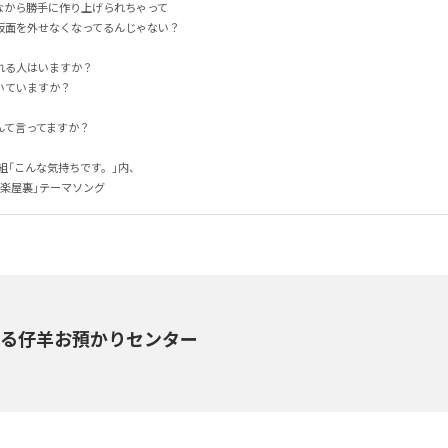
から勝手に作り上げられちゃって

面を外せなくなってるんじゃない？

る人はいますか？

いますか？

言ってますか？

組「こんな気持ちです。」内、

の楽屋裏」テーマソング
える仔羊お預かりセンター