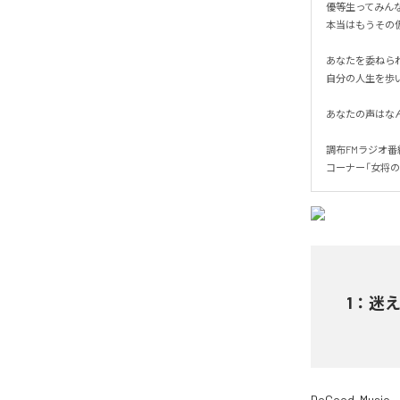
優等生ってみんな
本当はもうその仮
あなたを委ねられ
自分の人生を歩いて
あなたの声はなんて
調布FMラジオ番
コーナー「女将
1
：
迷
DoGood-Music