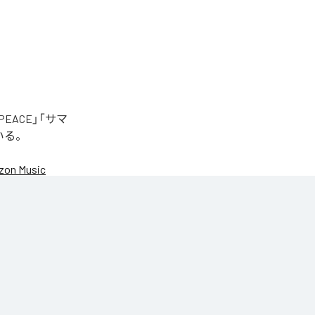
EACE」「サマ
いる。
on Music