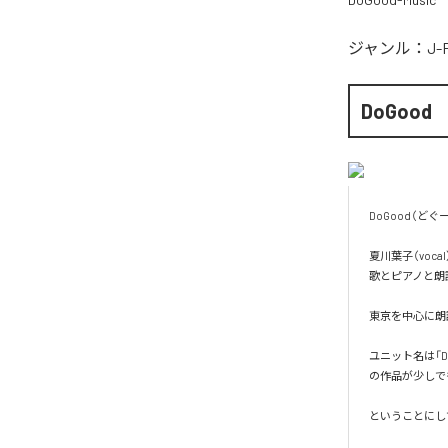
ジャンル：
J-
DoGood
DoGood（どぐー）。
夏川葉子（vocal
歌とピアノと朗読
東京を中心に朗読
ユニット名は「
の作品が少しで
ということにして