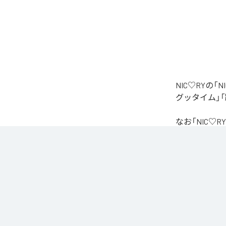
NIC♡RYの
グッタイム」「
なお「
NIC♡RY
Unlimited
など
各配信サービ
1
：
PEA