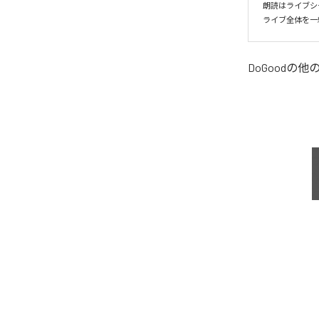
朗読はライブシー
ライブ全体を一
DoGood
の他