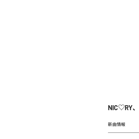
NIC♡RY
新曲情報