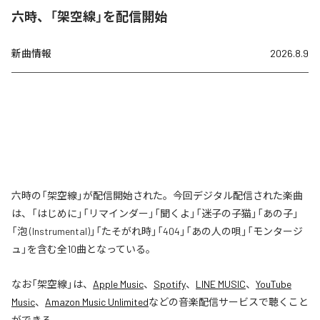
六時、「架空線」を配信開始
新曲情報
2026.8.9
六時の「架空線」が配信開始された。今回デジタル配信された楽曲
は、「はじめに」「リマインダー」「聞くよ」「迷子の子猫」「あの子」
「泡 (Instrumental)」「たそがれ時」「404」「あの人の唄」「モンタージ
ュ」を含む全10曲となっている。
なお「
架空線
」は、
Apple Music
、
Spotify
、
LINE MUSIC
、
YouTube
Music
、
Amazon Music Unlimited
などの音楽配信サービスで聴くこと
ができる。