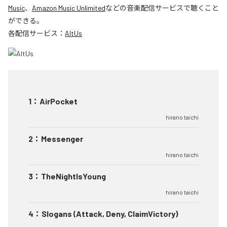
Music
、
Amazon Music Unlimited
などの音楽配信サービスで聴くこと
ができる。
各配信サービス：
AltUs
1
：
AirPocket
hirano taichi
2
：
Messenger
hirano taichi
3
：
TheNightIsYoung
hirano taichi
4
：
Slogans (Attack, Deny, ClaimVictory)