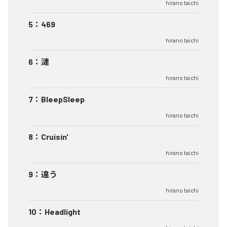
hirano taichi
5
：
469
hirano taichi
6
：
漣
hirano taichi
7
：
BleepSleep
hirano taichi
8
：
Cruisin'
hirano taichi
9
：
違う
hirano taichi
10
：
Headlight