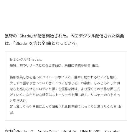
猿臂の「Shade」が配信開始された。今回デジタル配信された楽曲
は、「Shade」を含む全1曲となっている。
1stシングル『Shade』。

猿臂、初のリリースとなる当作品は、余白に情感が宿る1曲だ。

繊細な美しさを纏ったハイトーンボイスと、静かに紡がれるピアノを軸に、
少しずつ重なり合っていく音にドラマを感じるこの楽曲。しみじみとした切
なさを感じさせるメロディと儚くも優雅な詩は、より深くその世界を押し広
げていく。なだらかな緩急はストーリー性を醸し出し、リスナーの心をぐっ
と引き込む。

足し算よりも引き算によって演出される世界観にじっくりと浸りたくなる1曲
だ。
なお「
Shade
」は、
Apple Music
、
Spotify
、
LINE MUSIC
、
YouTube