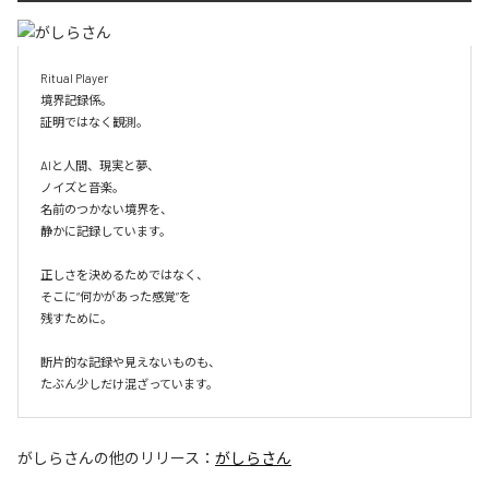
Ritual Player

境界記録係。

証明ではなく観測。

AIと人間、現実と夢、

ノイズと音楽。

名前のつかない境界を、

静かに記録しています。

正しさを決めるためではなく、

そこに“何かがあった感覚”を

残すために。

断片的な記録や見えないものも、

たぶん少しだけ混ざっています。
がしらさん
の他のリリース：
がしらさん