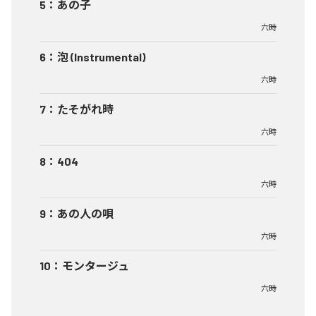
5
：
あの子
六時
6
：
泡 (Instrumental)
六時
7
：
たそがれ時
六時
8
：
404
六時
9
：
あの人の唄
六時
10
：
モンタージュ
六時