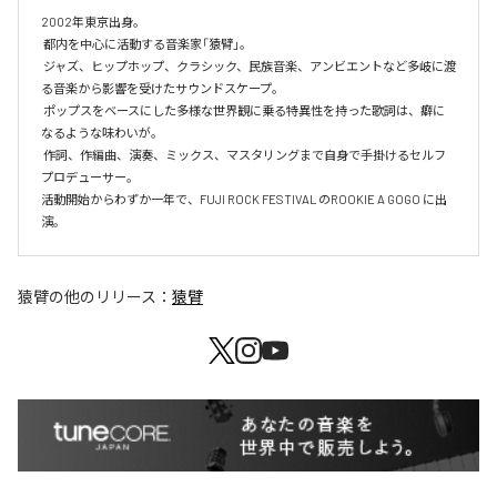
2002年東京出身。

 都内を中心に活動する音楽家「猿臂」。

 ジャズ、ヒップホップ、クラシック、民族音楽、アンビエントなど多岐に渡
る音楽から影響を受けたサウンドスケープ。

 ポップスをベースにした多様な世界観に乗る特異性を持った歌詞は、癖に
なるような味わいが。

 作詞、作編曲、演奏、ミックス、マスタリングまで自身で手掛けるセルフ
プロデューサー。

活動開始からわずか一年で、FUJI ROCK FESTIVAL のROOKIE A GOGO に出
演。
猿臂
の他のリリース：
猿臂