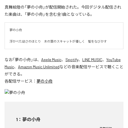
真舞絵陸の「夢の小舟」が配信開始された。今回デジタル配信され
た楽曲は、「夢の小舟」を含む全1曲となっている。
夢の小舟　

浮かべた幼さのほとり　木の葉のスキャットが優しく　髪をなびかす
なお「
夢の小舟
」は、
Apple Music
、
Spotify
、
LINE MUSIC
、
YouTube
Music
、
Amazon Music Unlimited
などの音楽配信サービスで聴くこと
ができる。
各配信サービス：
夢の小舟
1
：
夢の小舟