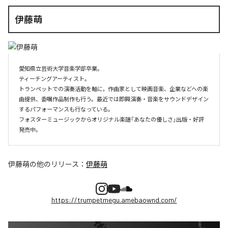
伊藤萌
愛知県立芸術大学音楽学部卒業。

ティーチングアーティスト。

トランペットでの演奏活動を軸に，作曲家として映画音楽、企業などへの楽
曲提供、委嘱作品制作も行う。最近では即興演奏・音楽をサウンドデザイン
するパフォーマンスも行なっている。

フォスターミュージックからオリジナル楽譜「あなたの優しさ」出版・好評
伊藤萌
の他のリリース：
伊藤萌
https://trumpetmegu.amebaownd.com/