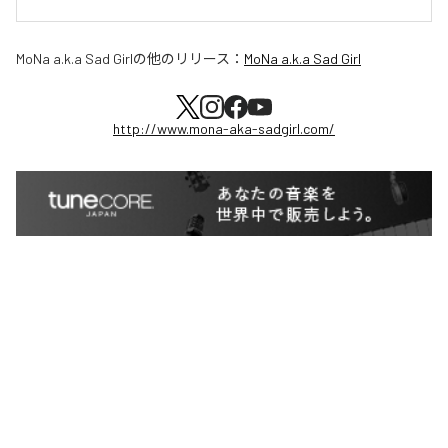
MoNa a.k.a Sad Girl
の他のリリース：
MoNa a.k.a Sad Girl
http://www.mona-aka-sadgirl.com/