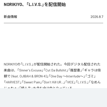
NORIKIYO、「L.I.V.S.」を配信開始
新曲情報
2026.8.7
NORIKIYOの「L.I.V.S.」が配信開始された。今回デジタル配信された
楽曲は、「Sinner's Excuse」「Cut Da Bullshit」「履歴書」「ギャラは倍
額で (feat. OJIBAH & BRON-K)」「One Day ～Interrlude～」「ゴミ」
「HARVEST」「Sweet Pain」「Don't Kill UR...」「VICE」「L.I.V.S.」「なめん
じゃねぇ」「続人生」を含む全13曲となっている。
自身が難病に罹患し、自分のこれまでの人生と未来を改めて考え直したタイ
ミングに「Life Is Very Short」をテーマに制作されたアルバム。タイトルの