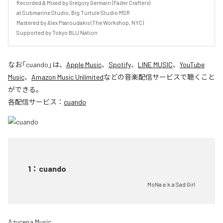
Recorded & Mixed by Gregory Germain (Fader Crafters) 

at Submarine Studio, Big Turtule Studio MSR

Mastered by Alex Psaroudakis (The Workshop, NYC)

Supported by Tokyo BLU Nation
なお「
cuando
」は、
Apple Music
、
Spotify
、
LINE MUSIC
、
YouTube
Music
、
Amazon Music Unlimited
などの音楽配信サービスで聴くこと
ができる。
各配信サービス：
cuando
1
：
cuando
MoNa a.k.a Sad Girl
Azucena Music