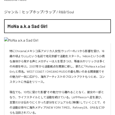
ジャンル：
ヒップホップ/ラップ
/
R&B/Soul
MoNa a.k.a Sad Girl
特にChicana(メキシコ系アメリカ人女性)ラッパーのJ.Vから影響を受け、16
歳の頃よりLiLyという名前で地元京都で活動をスタート。146cmという小柄
な身体から発する声とメロディーは人を惹きつけ、等身大のリリックは多く
の共感を呼ぶ。2007年から活動拠点を関東に移し、新たに「MoNa a.k.a Sad 
Girl」と改名。WEST COAST / CHICANO MUSICの最も勢いのある関東圏でそ
の魅力が一気に広がり、海外アーティストのフロントアクトもつとめ、コン
スタントに作品をリリース。

現在でも、10代に受けた影響”その魅力"から離れることなく、彼女の一部と
なり、ライフスタイルとして活動を続けている。LAやMexicoへ足を運び、
言葉だけは伝わりにくかった部分をビジュアル化（映像）していくことで、そ
の活動は徐々に海外メディア(NEW YORK TIMES、Refinery29、GMAなど)か
らも注目されている。