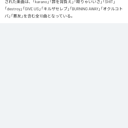
された楽曲は、「karano」「罪を背負え」「殴りゃいいさ」「SHIT」
「destroy」「GIVE US」「キルザセレブ」「BURNING AWAY」「オクルコト
バ」「悪友」を含む全10曲となっている。
なお「
オクルコトバ
」は、
Apple Music
、
Spotify
、
LINE MUSIC
、
YouTube Music
、
Amazon Music Unlimited
などの音楽配信サービスで
聴くことができる。
各配信サービス：
オクルコトバ
1
：
karano
OUTSIDER
2
：
罪を背負え
OUTSIDER