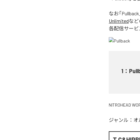
なお「
Pullback
Unlimited
など
各配信サービ
1
：
Pull
NITROHEAD WO
ジャンル：
オ
T.C&HIP