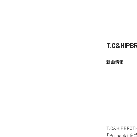
T.C&HIP
新曲情報
T.C&HIPB
「Pullbac