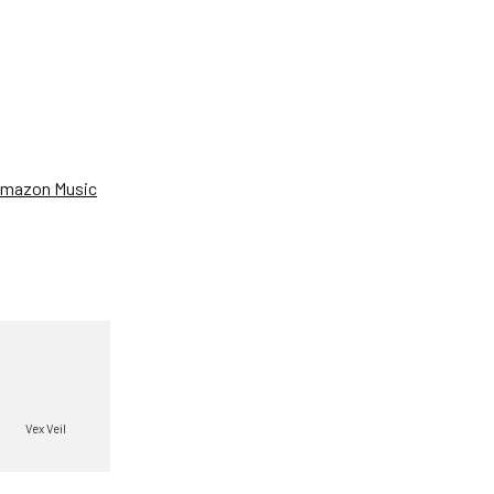
、
mazon Music
Vex Veil