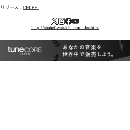
のリリース：
CHUHEI
http://chuhei1.web.fc2.com/index.html