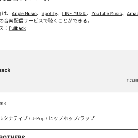
」は、
Apple Music
、
Spotify
、
LINE MUSIC
、
YouTube Music
、
Amaz
の音楽配信サービスで聴くことができる。
ス：
Pullback
back
T.C&H
RKS
ルタナティブ
/
J-Pop
/
ヒップホップ/ラップ
BROTHERS