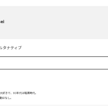
ei
ルタナティブ
大好きで、80年代は暗黒時代。

動はなし。