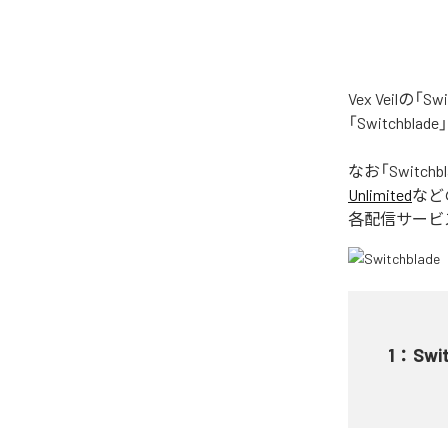
Vex Veil
「Switchb
なお「
Switchb
Unlimited
など
各配信サービ
1
：
Swi