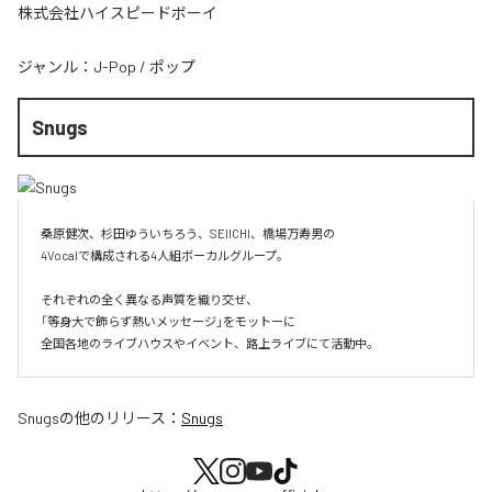
株式会社ハイスピードボーイ
ジャンル：
J-Pop
/
ポップ
Snugs
桑原健次、杉田ゆういちろう、SEIICHI、橋場万寿男の

4Vocalで構成される4人組ボーカルグループ。

それぞれの全く異なる声質を織り交ぜ、

「等身大で飾らず熱いメッセージ」をモットーに

全国各地のライブハウスやイベント、路上ライブにて活動中。
Snugs
の他のリリース：
Snugs