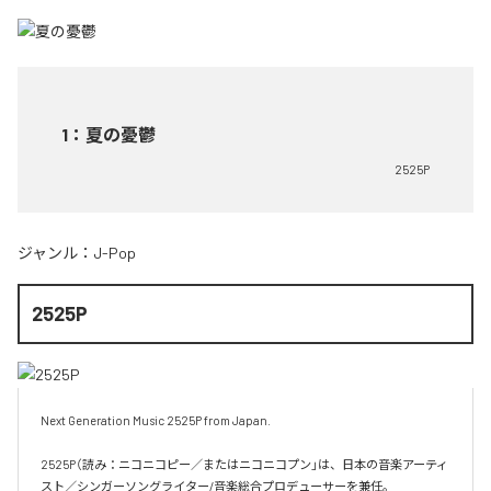
1
：
夏の憂鬱
2525P
ジャンル：
J-Pop
2525P
Next Generation Music 2525P from Japan.

2525P（読み：ニコニコピー／またはニコニコプン」は、日本の音楽アーティ
スト／シンガーソングライター/音楽総合プロデューサーを兼任。
