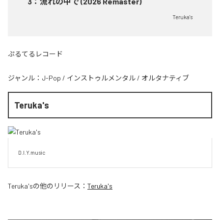
3
：
流れの中で (2026 Remaster)
Teruka's
ぷるてるレコード
ジャンル：
J-Pop
/
インストゥルメンタル
/
オルタナティブ
Teruka's
D.I.Y.music
Teruka's
の他のリリース：
Teruka's