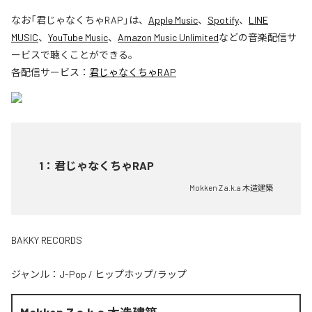
なお「
君じゃなくちゃRAP
」は、
Apple Music
、
Spotify
、
LINE
MUSIC
、
YouTube Music
、
Amazon Music Unlimited
などの音楽配信サ
ービスで聴くことができる。
各配信サービス：
君じゃなくちゃRAP
1
：
君じゃなくちゃRAP
Mokken Z a.k.a 木造建築
BAKKY RECORDS
ジャンル：
J-Pop
/
ヒップホップ/ラップ