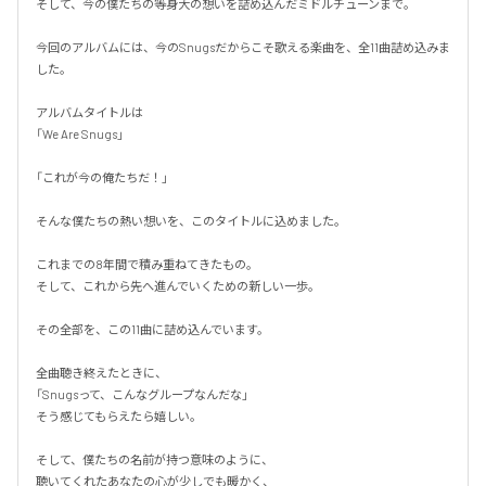
そして、今の僕たちの等身大の想いを詰め込んだミドルチューンまで。

今回のアルバムには、今のSnugsだからこそ歌える楽曲を、全11曲詰め込みま
した。

アルバムタイトルは

「We Are Snugs」

「これが今の俺たちだ！」

そんな僕たちの熱い想いを、このタイトルに込めました。

これまでの8年間で積み重ねてきたもの。

そして、これから先へ進んでいくための新しい一歩。

その全部を、この11曲に詰め込んでいます。

全曲聴き終えたときに、

「Snugsって、こんなグループなんだな」

そう感じてもらえたら嬉しい。

そして、僕たちの名前が持つ意味のように、

聴いてくれたあなたの心が少しでも暖かく、
