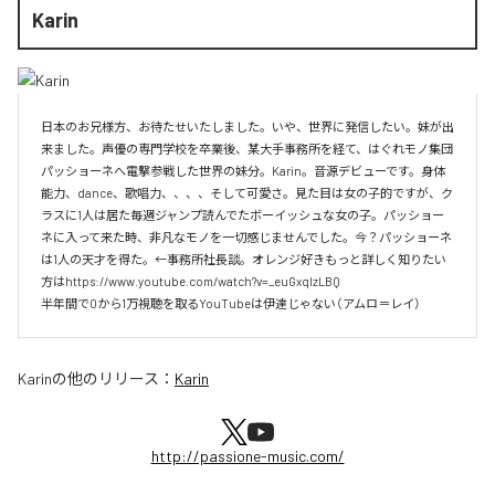
Karin
日本のお兄様方、お待たせいたしました。いや、世界に発信したい。妹が出
来ました。声優の専門学校を卒業後、某大手事務所を経て、はぐれモノ集団
パッショーネへ電撃参戦した世界の妹分。Karin。音源デビューです。身体
能力、dance、歌唱力、、、、そして可愛さ。見た目は女の子的ですが、ク
ラスに1人は居た毎週ジャンプ読んでたボーイッシュな女の子。パッショー
ネに入って来た時、非凡なモノを一切感じませんでした。今？パッショーネ
は1人の天才を得た。←事務所社長談。オレンジ好きもっと詳しく知りたい
方はhttps://www.youtube.com/watch?v=_euGxqIzLBQ

半年間で0から1万視聴を取るYouTubeは伊達じゃない（アムロ＝レイ）
Karin
の他のリリース：
Karin
http://passione-music.com/