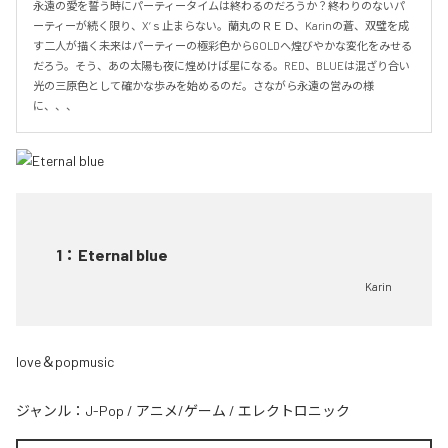
永遠の愛を誓う時にパーティータイムは終わるのだろうか？終わりのないパ
ーティーが続く限り、X‘ｓ止まらない。蘭丸のＲＥＤ、Karinの蒼、双璧を成
す二人が描く未来はパーティーの極彩色からGOLDへ煌びやかな変化をみせる
だろう。そう、あの太陽も夜に煌めけば星になる。RED、BLUEは混ざり合い
光の三原色として確かな歩みを始めるのだ。さながら永遠の営みの様
に、、、
1
：
Eternal blue
Karin
love＆popmusic
ジャンル：
J-Pop
/
アニメ/ゲーム
/
エレクトロニック