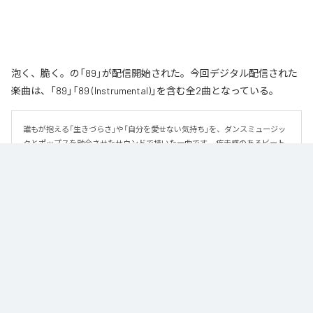
泡く、脆く。の「89」が配信開始された。今回デジタル配信された
楽曲は、「89」「89 (Instrumental)」を含む全2曲となっている。
誰もが抱える「生きづらさ」や「自分を愛せない気持ち」を、ダンスミュージッ
クとポップスを融合させたサウンドで描いた一曲です。 疾走感のあるビート
と繊細な歌詞が交差し、苦しさの中にも小さな希望を見つけ出していく。 「味
方だよ」というメッセージが、心にそっと寄り添う作品です。
なお「
89
」は、
Apple Music
、
Spotify
、
LINE MUSIC
、
YouTube Music
、
Amazon Music Unlimited
などの音楽配信サービスで聴くことができ
る。
各配信サービス：
89