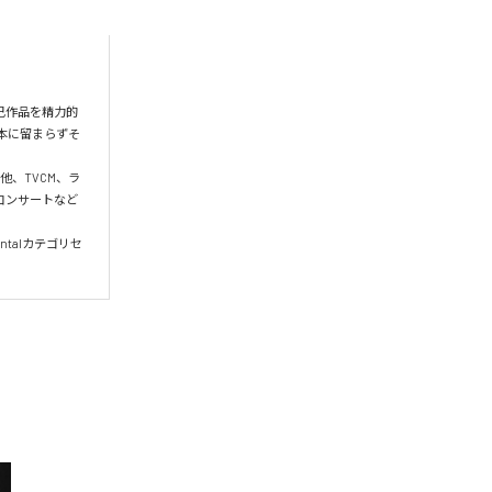
己作品を精力的
日本に留まらずそ
、TVCM、ラ
やコンサートなど
mentalカテゴリセ