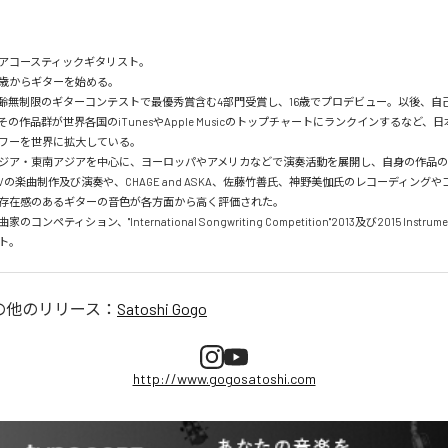
アコースティックギタリスト。

2歳からギターを始める。

年齢無制限のギターコンテストで最優秀賞含む4部門受賞し、16歳でプロデビュー。以後、自
の作品群が世界各国のiTunesやApple Musicのトップチャートにランクインするなど、
ワーを世界に拡大している。

ジア・東南アジアを中心に、ヨーロッパやアメリカなどで演奏活動を展開し、自身の作品の他
Vの楽曲制作及び演奏や、CHAGE and ASKA、佐藤竹善氏、神野美伽氏のレコーディング
存在感のあるギターの音色が各方面から高く評価された。

ンペティション、"International Songwriting Competition"2013及び2015 Instru
ト。
の他のリリース：
Satoshi Gogo
http://www.gogosatoshi.com