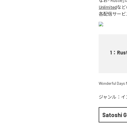
なお「
Rustle
」
Unlimited
など
各配信サービ
1
：
Rus
Wonderful Days 
ジャンル：
イ
Satoshi 