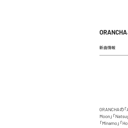
ORANCH
新曲情報
ORANCHAの
Moon」「Natsuy
「Minamo」