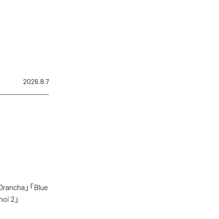
2026.8.7
cha」「Blue
oi 2」