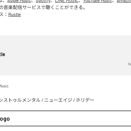
は、
Apple Music
、
Spotify
、
LINE MUSIC
、
YouTube Music
、
Amazon
の音楽配信サービスで聴くことができる。
ス：
Rustle
tle
S
Music
ンストゥルメンタル
/
ニューエイジ
/
ホリデー
Gogo