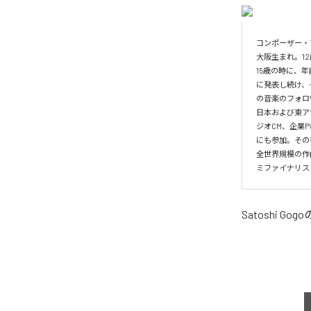
コンポーザー・
大阪生まれ。1
15歳の時に、
に発表し続け、そ
の音楽のフォロ
日本および東ア
ジオCM、企業P
にも参加。その
全世界規模の作曲家のコ
ミファイナリス
Satoshi Gogo