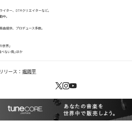
イター、DTMクリエイターなど。

。

曲提供、プロデュース多数。

の世界」

飛べない鳥」ほか
リリース：
堀周平