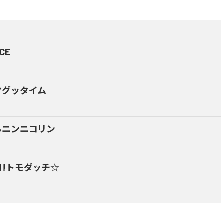
CE
マグッタイム
るニンニコリン
y!!トモダッチ☆