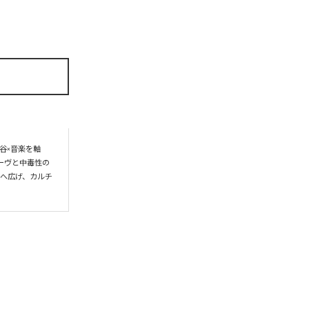
谷×音楽を軸
ーヴと中毒性の
界へ広げ、カルチ