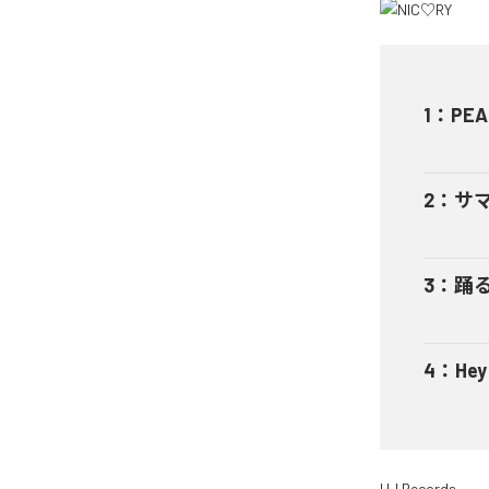
1
：
PEA
2
：
サ
3
：
踊
4
：
He
HJ Records