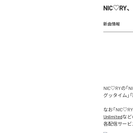
NIC♡RY
新曲情報
NIC♡RYの
グッタイム」「
なお「
NIC♡RY
Unlimited
など
各配信サービ