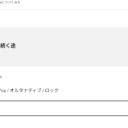
みにつづくみち
に続く途
ds
Pop
/
オルタナティブ
/
ロック