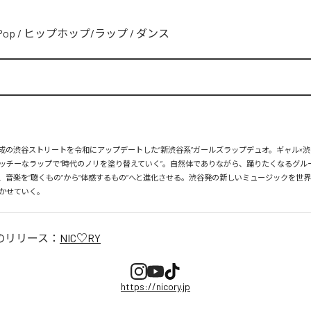
Pop
/
ヒップホップ/ラップ
/
ダンス
、平成の渋谷ストリートを令和にアップデートした“新渋谷系”ガールズラップデュオ。ギャル×渋
ッチーなラップで“時代のノリを塗り替えていく”。自然体でありながら、踊りたくなるグル
、音楽を“聴くもの”から“体感するもの”へと進化させる。渋谷発の新しいミュージックを世
かせていく。
のリリース：
NIC♡RY
https://nicory.jp