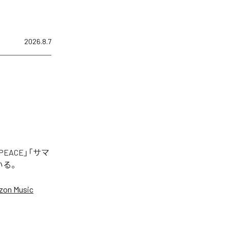
2026.8.7
EACE」「サマ
いる。
on Music