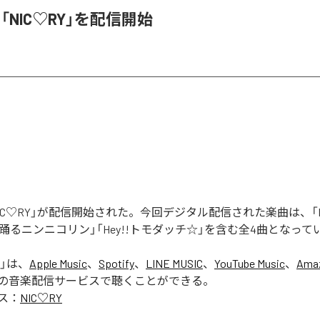
、「NIC♡RY」を配信開始
「NIC♡RY」が配信開始された。今回デジタル配信された楽曲は、「P
踊るニンニコリン」「Hey!!トモダッチ☆」を含む全4曲となって
」は、
Apple Music
、
Spotify
、
LINE MUSIC
、
YouTube Music
、
Amaz
の音楽配信サービスで聴くことができる。
ス：
NIC♡RY