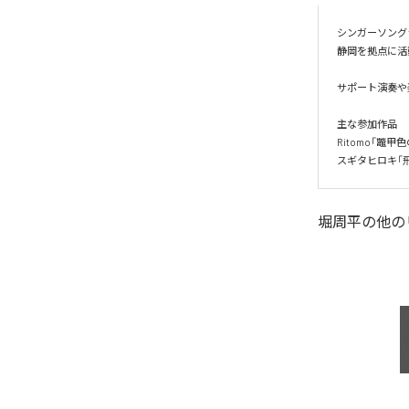
シンガーソングラ
静岡を拠点に活動中
サポート演奏や楽
主な参加作品

Ritomo「鼈甲色
スギタヒロキ「
堀周平
の他の