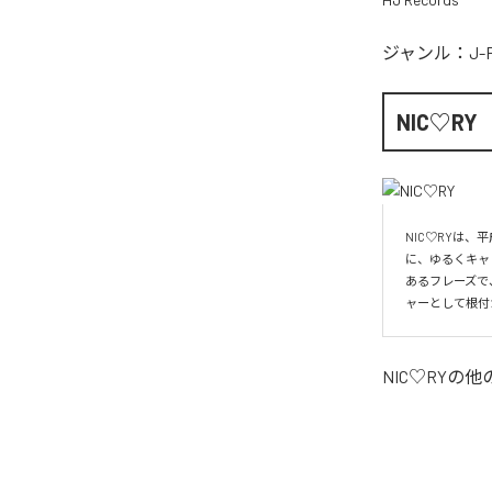
ジャンル：
J-
NIC♡RY
NIC♡RYは
に、ゆるくキャ
あるフレーズで
ャーとして根付
NIC♡RY
の他