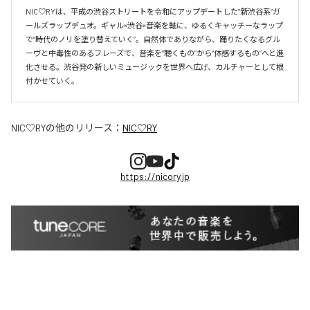
NIC♡RYは、平成の渋谷ストリートを令和にアップデートした“新渋谷系”ガ
ールズラップデュオ。ギャル×渋谷×音楽を軸に、ゆるくキャッチーなラップ
で“時代のノリを塗り替えていく”。自然体でありながら、踊りたくなるグル
ーヴと中毒性のあるフレーズで、音楽を“聴くもの”から“体感するもの”へと進
化させる。渋谷発の新しいミュージックを世界へ広げ、カルチャーとして根
付かせていく。
NIC♡RY
の他のリリース：
NIC♡RY
https://nicory.jp