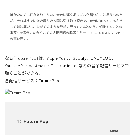
誰かのために何かを施したい、未来に輝くポップスを贈りたいと思うものだ
が、それはすでに彼の周りの人間は受け取り済みで、充分に満ちているから
こそ輪は繁栄し、彼がそのような発想に至っているという、俯瞰することの
重要性を歌う。だからこその人間関係の脆弱さをテーマに。GIRIAのリスナー
の声を元に。
なお「
Future Pop
」は、
Apple Music
、
Spotify
、
LINE MUSIC
、
YouTube Music
、
Amazon Music Unlimited
などの音楽配信サービスで
聴くことができる。
各配信サービス：
Future Pop
1
：
Future Pop
GIRIA