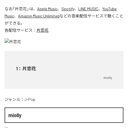
なお「
片恋花
」は、
Apple Music
、
Spotify
、
LINE MUSIC
、
YouTube
Music
、
Amazon Music Unlimited
などの音楽配信サービスで聴くこと
ができる。
各配信サービス：
片恋花
1
：
片恋花
miolly
ジャンル：
J-Pop
miolly