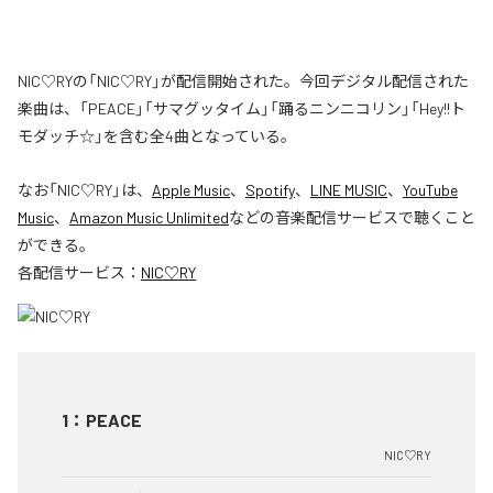
NIC♡RYの「NIC♡RY」が配信開始された。今回デジタル配信された
楽曲は、「PEACE」「サマグッタイム」「踊るニンニコリン」「Hey!!ト
モダッチ☆」を含む全4曲となっている。
なお「
NIC♡RY
」は、
Apple Music
、
Spotify
、
LINE MUSIC
、
YouTube
Music
、
Amazon Music Unlimited
などの音楽配信サービスで聴くこと
ができる。
各配信サービス：
NIC♡RY
1
：
PEACE
NIC♡RY