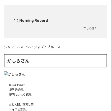
1
：
Morning Record
がしらさん
ジャンル：
J-Pop
/
ジャズ
/
ブルース
がしらさん
Ritual Player

境界記録係。

証明ではなく観測。

AIと人間、現実と夢、

ノイズと音楽。
