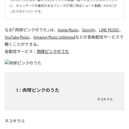
に、キャッチーで中毒性のあるフレーズが耳に残るショート動画・BGMにぴ
ったりのナンバーです。
なお「
肉球ピンクのうた
」は、
Apple Music
、
Spotify
、
LINE MUSIC
、
YouTube Music
、
Amazon Music Unlimited
などの音楽配信サービスで
聴くことができる。
各配信サービス：
肉球ピンクのうた
1
：
肉球ピンクのうた
ネコキラル
ネコキラル