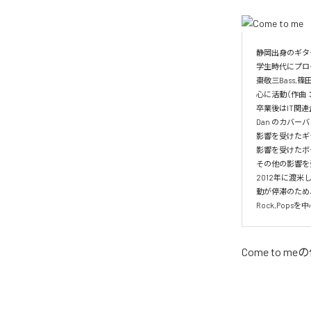
静岡出身のギター
学生時代にプログ
棗敬三Bass
心に活動（作曲：
卒業後はIT関連企業
Dan のカバーバン
影響を受けたギタリストは、E
影響を受けたボーカリスト
その他の影響を受けたミュ
2012年に渡
動が停滞のため、
Rock,Pop
Come to me
の