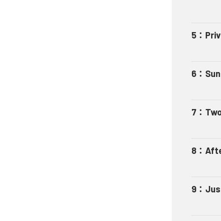
5
：
Pri
6
：
Sun
7
：
Two
8
：
Aft
9
：
Jus