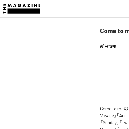
Come to
新曲情報
Come to 
Voyage」「And t
「Sunday」「Tw