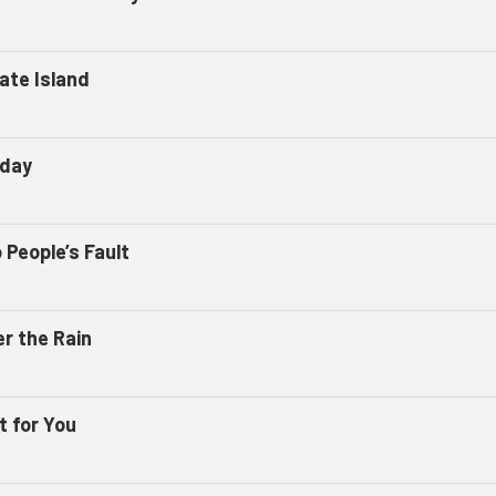
vate Island
day
 People’s Fault
er the Rain
t for You