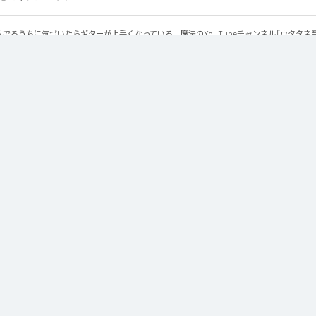
でるうちに気づいたらギターが上手くなっている、魔法のYouTubeチャンネル「ウタタネ
ーの登場です。

ーコード・マイナーコードを覚えた人向けに、メジャーコード・マイナーコードのみで作られて
用にも使える、シンプルな楽曲となっております。

楽院YouTubeまたは公式サイトからダウンロードできます。
otion
」は、
Apple Music
、
Spotify
、
LINE MUSIC
、
YouTube Music
の音楽配信サービスで聴くことができる。
ス：
New Emotion
 Emotion