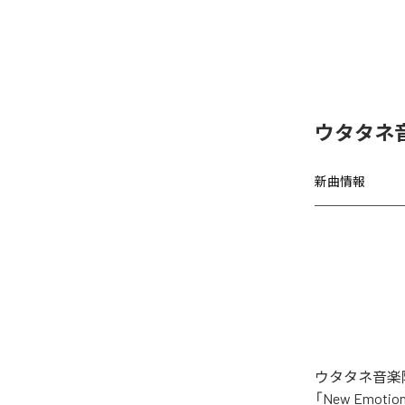
ウタタネ音
新曲情報
ウタタネ音楽院
「New Emo