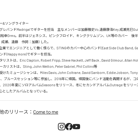
&ソングライター

レバンドMadrigalでギターを担当　主なメンバーは加藤雅史Vo,遠藤康浩Key,成瀬克巳Guit,
,篠田和幸Drms。前半はジェネシス、ピンクフロイド、キングクリムゾン、UK等のカバー　後
成瀬、遠藤　作詞：加藤）した。

でエンジニアとして働く傍らで、STINGのカバー中心のバンド(East Side Club Band, Gates)
ド(Happy more)でギターを担当。

ric Clapton, Robert Fripp, Steve Hackett, Jeff Back , David Gilmour, Allan Holds
は、Sting, John Wetton, Peter Gabriel, Phil Collins等　

ージシャンは、Miles Davis, John Coltrane, David Sanborn, Eddie Jobson, Tony B
米し、ブルースセッション等に参加し、2016年に帰国。帰国後にバンド活動を再開するが、コ
2020年夏にソロアルバムSeasons をリリース、冬にセカンドアルバムOutrage をリリース。
sを中心としたアルバムとなっている。
他のリリース：
Come to me