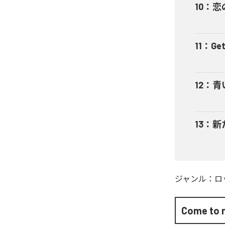
10
：
恋
11
：
Get
12
：
青
13
：
新
ジャンル：
ロ
Come to 