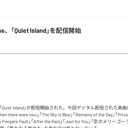
 me、「Quiet Island」を配信開始
meの「Quiet Island」が配信開始された。今回デジタル配信された楽曲は
hen there were two」「The Sky is Blue」「Remains of the Day」「Privat
o People’s Fault」「After the Rain」「Just for You」「恋のメリーゴ