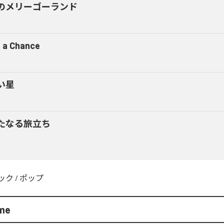
のメリーゴーランド
 a Chance
い星
たなる旅立ち
ック
/
ポップ
me