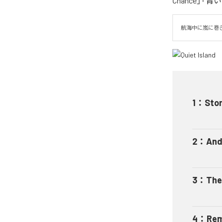
Chance」
航海中に嵐に巻
1
：
Sto
2
：
And
3
：
The
4
：
Rem