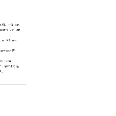
酒井一俊Guit,
半はオリジナル中
 やSteely 
worth 等  

anks等 

ロナ禍により活

