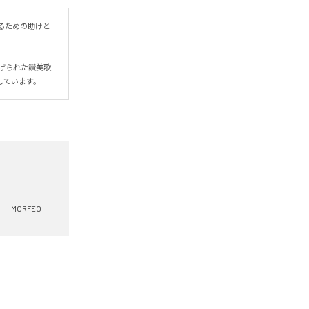
るための助けと
げられた讃美歌
しています。
MORFEO