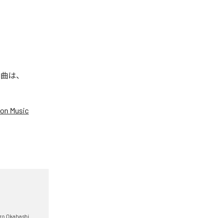
た楽曲は、
on Music
ro Okahashi