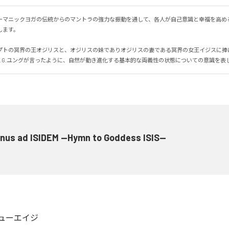
ーマニックヨガの伝統からのマントラの強力な振動を通して、各人が自己意識と幸福を高め
す。

プトの冥界の王オジリスと、オジリスの妹でありオジリスの妻である冥界の女王イジスに捧
C.G.ユングが言ったように、自然が動き進化する基本的な両義性の状態についての意識を表
nus ad ISIDEM --Hymn to Goddess ISIS--
ューエイジ