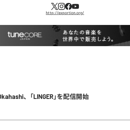
http://exportion.org/
o Okahashi、「LINGER」を配信開始