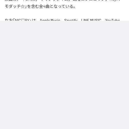
モダッチ☆」を含む全4曲となっている。
なお「
NIC♡RY
」は、
Apple Music
、
Spotify
、
LINE MUSIC
、
YouTube
Music
、
Amazon Music Unlimited
などの音楽配信サービスで聴くこと
ができる。
各配信サービス：
NIC♡RY
1
：
PEACE
NIC♡RY
2
：
サマグッタイム
NIC♡RY
3
：
踊るニンニコリン