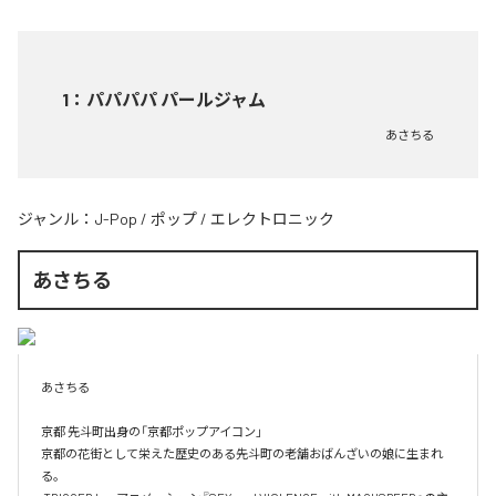
1
：
パパパパ パールジャム
あさちる
ジャンル：
J-Pop
/
ポップ
/
エレクトロニック
あさちる
あさちる

京都 先斗町出身の「京都ポップアイコン」

京都の花街として栄えた歴史のある先斗町の老舗おばんざいの娘に生まれ
る。
