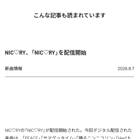
こんな記事も読まれています
NIC♡RY、「NIC♡RY」を配信開始
新曲情報
2026.8.7
NIC♡RYの「NIC♡RY」が配信開始された。今回デジタル配信された
楽曲は、「PEACE」「サマグッタイム」「踊るニンニコリン」「Hey!!ト