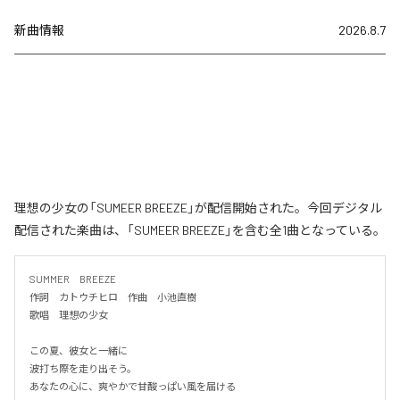
新曲情報
2026.8.7
理想の少女の「SUMEER BREEZE」が配信開始された。今回デジタル
配信された楽曲は、「SUMEER BREEZE」を含む全1曲となっている。
SUMMER　BREEZE

作詞　カトウチヒロ　作曲　小池直樹

歌唱　理想の少女

この夏、彼女と一緒に

波打ち際を走り出そう。

あなたの心に、爽やかで甘酸っぱい風を届ける
