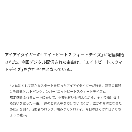
アイアイタイガーの「エイトビートスウィートデイズ」が配信開始
された。今回デジタル配信された楽曲は、「エイトビートスウィー
トデイズ」を含む全1曲となっている。
4人体制として新たなスタートを切ったアイアイタイガーが贈る、新章の幕開
けを飾るケルトパンクナンバー「エイトビートスウィートデイズ」。

疾走感あふれるビートに乗せて、不安も迷いも抱えながら、全力で駆け抜け
る想いを歌った一曲。「道のど真ん中を歩けないぼくが、誰かの希望になるた
めに牙を剥く。」弱者のロック、噛みつくメロディ。今日のぼくは昨日よりち
ょっと強い。