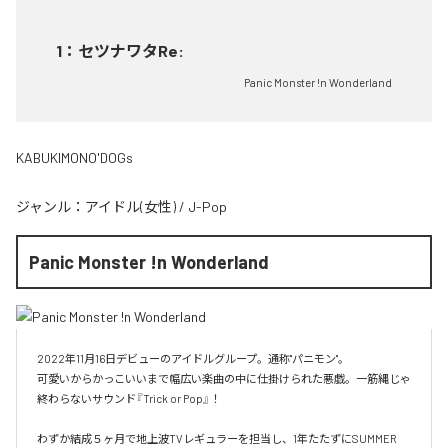
1
：
セツナワタRe:
Panic Monster !n Wonderland
KABUKIMONO'DOGs
ジャンル：
アイドル(女性)
/
J-Pop
Panic Monster !n Wonderland
2022年11月16日デビューのアイドルグループ。通称"パニモン"。

可愛いからかっこいいまで幅広い楽曲の中に仕掛けられた悪戯。一筋縄じゃ
終わらないサウンド『Trick or Pop』！

わずか結成５ヶ月で地上波TVレギュラーを担当し、1年たたずにSUMMER 