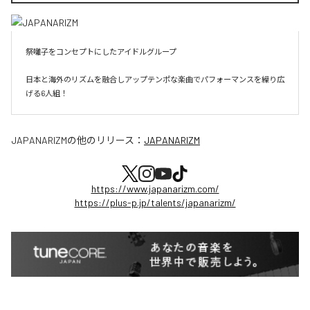
祭囃子をコンセプトにしたアイドルグループ

日本と海外のリズムを融合しアップテンポな楽曲でパフォーマンスを繰り広
げる6人組！
JAPANARIZM
の他のリリース：
JAPANARIZM
https://www.japanarizm.com/
https://plus-p.jp/talents/japanarizm/