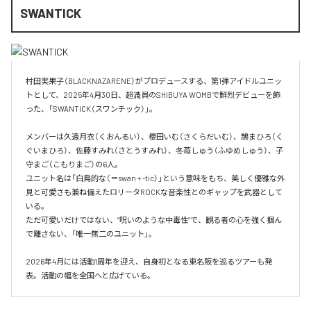
SWANTICK
村田実果子（BLACKNAZARENE）がプロデュースする、第1弾アイドルユニッ
トとして、2025年4月30日、超満員のSHIBUYA WOMBで鮮烈デビューを飾
った、「SWANTICK（スワンチック）」。

メンバーは久遠月衣（くおんるい）、櫻田いむ（さくらだいむ）、鵠まひろ（く
ぐいまひろ）、佐藤すみれ（さとうすみれ）、冬苺しゅう（ふゆめしゅう）、子
守まご（こもりまご）の6人。

ユニット名は「白鳥的な（＝swan + -tic）」という意味をもち、美しく優雅な外
見と可愛さも兼ね備えたロリータROCKな音楽性とのギャップを武器として
いる。

ただ可愛いだけではない、“呪いのような中毒性”で、観る者の心を強く掴ん
で離さない、「唯一無二のユニット」。

2026年4月には活動1周年を迎え、自身初となる東名阪を巡るツアーも発
表。活動の幅を全国へと広げている。