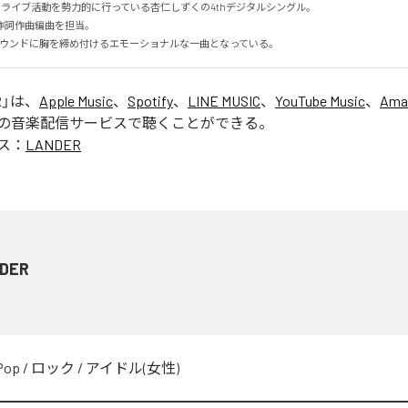
ライブ活動を勢力的に行っている杏仁しずくの4thデジタルシングル。

詞作曲編曲を担当。

なサウンドに胸を締め付けるエモーショナルな一曲となっている。
R
」は、
Apple Music
、
Spotify
、
LINE MUSIC
、
YouTube Music
、
Ama
の音楽配信サービスで聴くことができる。
ス：
LANDER
DER
Pop
/
ロック
/
アイドル(女性)