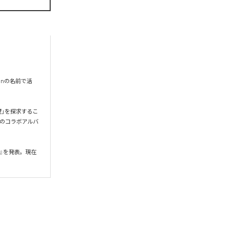
onの名前で活
希望」を探求するこ
gとのコラボアルバ
』を発表。現在