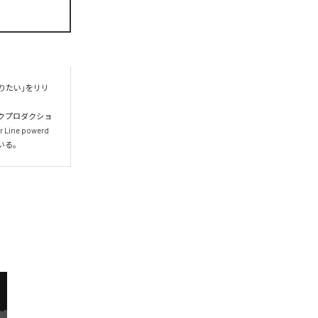
りたい」をリリ
ックプロダクショ
e powerd 
いる。