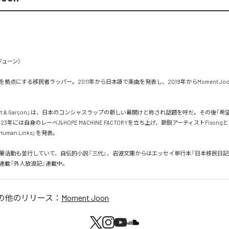
ューン）

拠点にする移民者ラッパー。2011年から日本語で楽曲を発表し、2019年からMoment Jo
port & Garçon』は、日本のコンシャスラップの新しい幕開けと称され話題を呼だ。その後「
23年には自身のレーベルHOPE MACHINE FACTORYを立ち上げ、新鋭アーティストFison
4 Human Links』を発表。

筆活動も並行していて、自伝的小説『三代』、岩波文庫からはエッセイ単行本『日本移民日記
新連載『外人放浪記』連載中。
の他のリリース：
Moment Joon