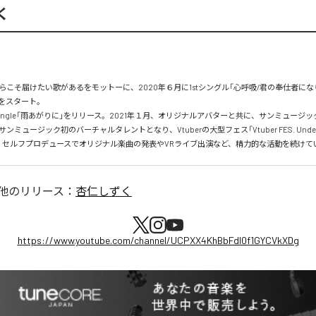
く
らこそ届けたい歌があるをモットーに、2020年６月に1stシングル「心呼吸/君の奉仕者にな
スタート。

single「雨あがりに」をリリース。2021年１月、オリジナルアバターと共に、サンミュージ
ミュージック初のバーチャルタレントとなり、Vtuberの大型フェス「Vtuber FES. Under Lin
」出演。セルフプロデュースでオリジナル楽曲の発表やVRライブ出演など、精力的な活動を続けて
他のリリース：
杏仁しずく
https://www.youtube.com/channel/UCPXX4KhBbFdI0f1GYCVkXDg