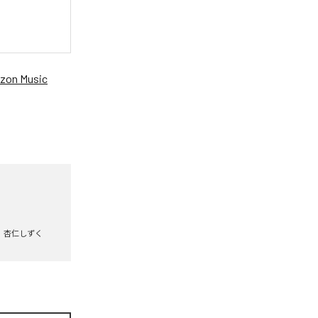
zon Music
杏仁しずく