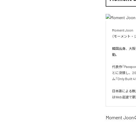
Moment Joon

（モーメント・ジ
韓国出身、大阪を
動。

代表作『Pass
とに没頭し、20
ム『Only Built 
日本語による執
はWeb岩波で
Moment Joon