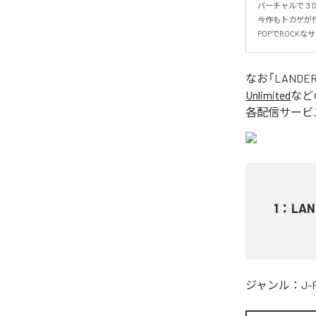
バーチャルで３D
今作もトカゲが作
POPでROCK
なお「
LANDE
Unlimited
など
各配信サービ
1
：
LAN
ジャンル：
J-