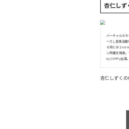
杏仁しず
バーチャルだか
ースし音楽活動を
８月には２nd 
ン所属を発表。サン
by COMP
杏仁しずく
の