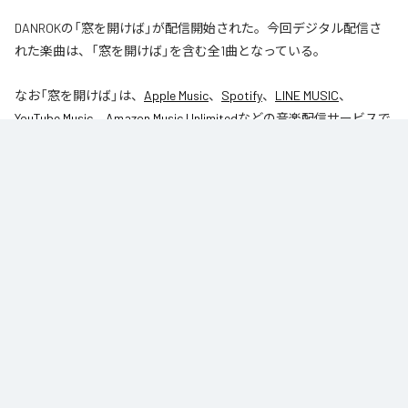
DANROKの「窓を開けば」が配信開始された。今回デジタル配信さ
れた楽曲は、「窓を開けば」を含む全1曲となっている。
なお「
窓を開けば
」は、
Apple Music
、
Spotify
、
LINE MUSIC
、
YouTube Music
、
Amazon Music Unlimited
などの音楽配信サービスで
聴くことができる。
各配信サービス：
窓を開けば
1
：
窓を開けば
DANROK
Niibori Records