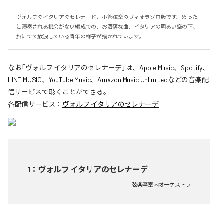
ヴォルフのイタリアのセレナード、小管弦楽のヴィオラソロ版です。めった
に演奏される機会がない編成での、お洒落な曲、イタリアの明るい空の下、
旅にでて放浪している青年の様子が描かれています。
なお「
ヴォルフ イタリアのセレナーデ
」は、
Apple Music
、
Spotify
、
LINE MUSIC
、
YouTube Music
、
Amazon Music Unlimited
などの音楽配
信サービスで聴くことができる。
各配信サービス：
ヴォルフ イタリアのセレナーデ
1
：
ヴォルフ イタリアのセレナーデ
弦楽亭室内オーケストラ