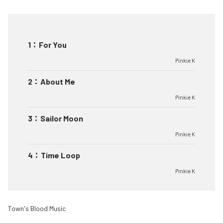
1
：
For You
Pinkie K
2
：
About Me
Pinkie K
3
：
Sailor Moon
Pinkie K
4
：
Time Loop
Pinkie K
Town's Blood Music