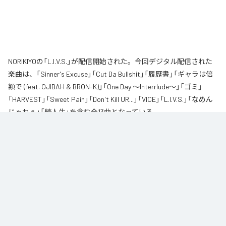
NORIKIYOの「L.I.V.S.」が配信開始された。今回デジタル配信された
楽曲は、「Sinner's Excuse」「Cut Da Bullshit」「履歴書」「ギャラは倍
額で (feat. OJIBAH & BRON-K)」「One Day ～Interrlude～」「ゴミ」
「HARVEST」「Sweet Pain」「Don't Kill UR...」「VICE」「L.I.V.S.」「なめん
じゃねぇ」「続人生」を含む全13曲となっている。
自身が難病に罹患し、自分のこれまでの人生と未来を改めて考え直したタイ
ミングに「Life Is Very Short」をテーマに制作されたアルバム。タイトルの
「L.I.V.S.」はLife Is Very Shortの頭文字を取ったものである。今作は本来、
NORIKIYOが収監中にリリースされる予定だった作品であり、予定より早く出
所が叶った為、お蔵入りになりそうだったが聴きたいと言うファンの声に応
える形でリリースが決定したキャリア12枚目のアルバムとなってる。
なお「
L.I.V.S.
」は、
Apple Music
、
Spotify
、
LINE MUSIC
、
YouTube