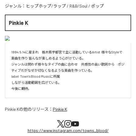
ジャンル：
ヒップホップ/ラップ
/
R&B/Soul
/
ポップ
Pinkie K
1994.5.14に産まれ　栃木県宇都宮で主に活動しているArtist  様々なStyleで
楽曲を作り 皆んなが楽しめるよう心がけている。

ジャンルは問わず様々なタイプの曲に合わせ　共感性の高い歌詞から　ポジ
ティブだがなぜか切なくなるような楽曲を作っている。

label  Town's Blood Musicに所属

しながら活動範囲を広げている。

今後に期待。
Pinkie K
の他のリリース：
Pinkie K
https://www.instagram.com/towns_blood/