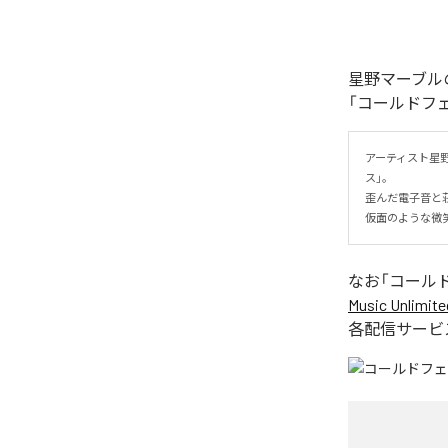
星野マーブル
「コールドフ
アーティスト星
ス」。

歪んだ電子音と
仮面のような微
なお「
コール
Music Unlimite
各配信サービ