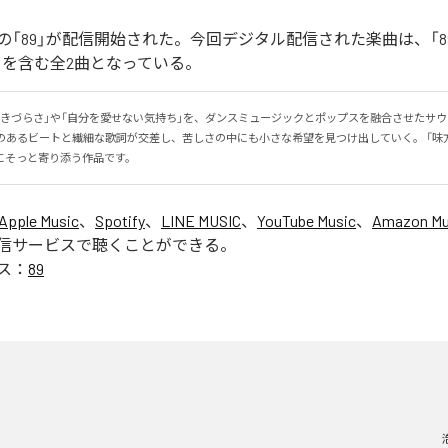
「89」が配信開始された。今回デジタル配信された楽曲は、「89」
ntal)」を含む全2曲となっている。
生きづらさ」や「自分を愛せない気持ち」を、ダンスミュージックとポップスを融合させたサ
感のあるビートと繊細な歌詞が交差し、苦しさの中にも小さな希望を見つけ出していく。 「味
にそっと寄り添う作品です。
Apple Music
、
Spotify
、
LINE MUSIC
、
YouTube Music
、
Amazon Mus
信サービスで聴くことができる。
ス：
89