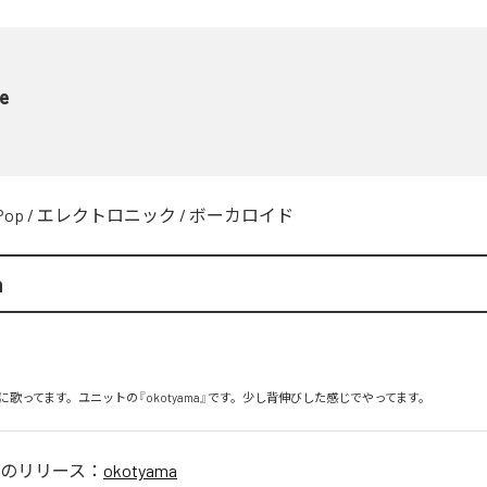
ce
Pop
/
エレクトロニック
/
ボーカロイド
a
に歌ってます。ユニットの『okotyama』です。少し背伸びした感じでやってます。
のリリース：
okotyama