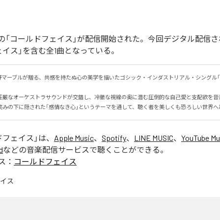
の「コールドフェイス」が配信開始された。今回デジタル配信さ
ェイス」を含む全1曲となっている。
野マーブルが贈る、共感を持たぬ心の美学を描いたゴシック・インダストリアル・シングル「
荘厳なオーケストラサウンドが交錯し、冷徹な視線の奥に潜む圧倒的な自己愛と支配欲を音楽で
笑みの下に隠された「感情なき心」というテーマを通して、聴く者を美しくも恐ろしい世界へ
ドフェイス
」は、
Apple Music
、
Spotify
、
LINE MUSIC
、
YouTube Mu
d
などの音楽配信サービスで聴くことができる。
ス：
コールドフェイス