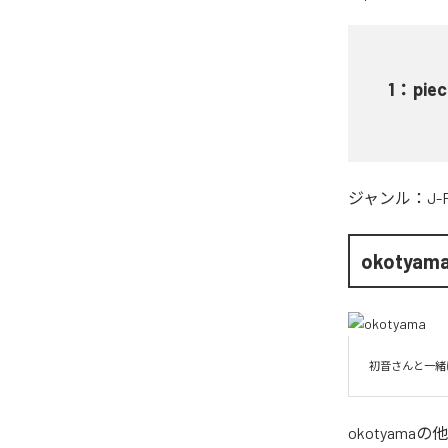
1
：
pie
ジャンル：
J-
okotyam
初音さんと一緒
okotyama
の他