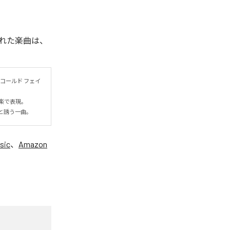
れた楽曲は、
コールド フェイ
表現。

と誘う一曲。
sic
、
Amazon