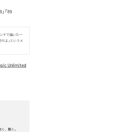
「89
ウンドで描いた一
方だよ」というメ
ic Unlimited
泡く、脆く。