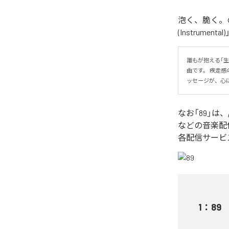
泡く、脆く。の
(Instrume
誰もが抱える「
曲です。 疾走
ッセージが、心
なお「
89
」は、
などの音楽配
各配信サービ
1
：
89