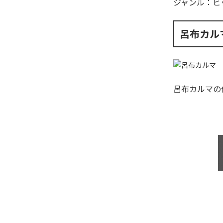
ジャンル：
ヒ
呂布カル
呂布カルマ
の