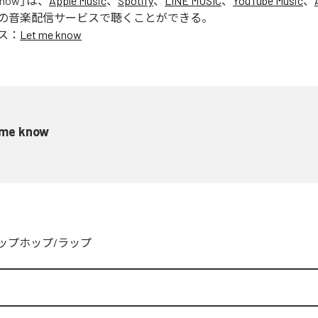
know
」は、
Apple Music
、
Spotify
、
LINE MUSIC
、
YouTube Music
、
の音楽配信サービスで聴くことができる。
ス：
Let me know
 me know
ップホップ/ラップ