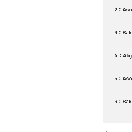
2
：
Aso
3
：
Bak
4
：
Ali
5
：
Aso
6
：
Bak