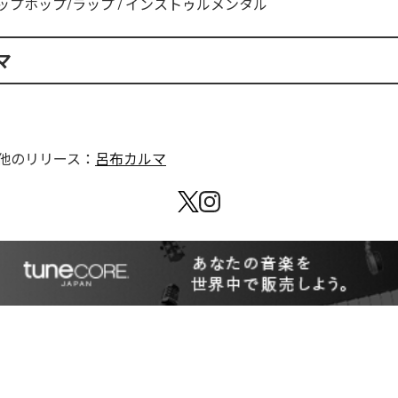
ップホップ/ラップ
/
インストゥルメンタル
マ
他のリリース：
呂布カルマ