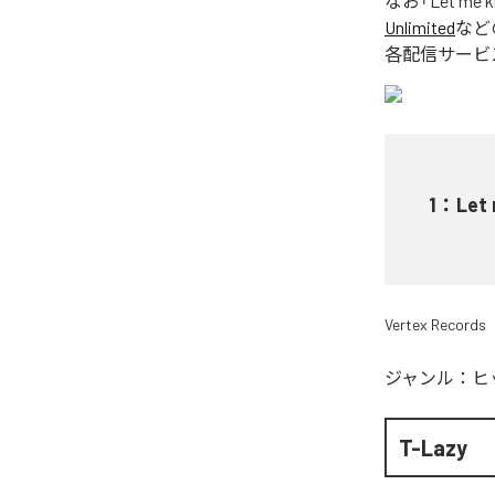
なお「
Let me 
Unlimited
など
各配信サービ
1
：
Let
Vertex Records
ジャンル：
ヒ
T-Lazy