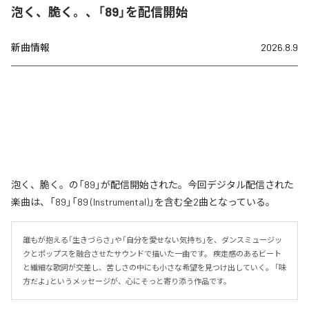
泡く、脆く。、「89」を配信開始
新曲情報
2026.8.9
泡く、脆く。の「89」が配信開始された。今回デジタル配信された
楽曲は、「89」「89 (Instrumental)」を含む全2曲となっている。
誰もが抱える「生きづらさ」や「自分を愛せない気持ち」を、ダンスミュージッ
クとポップスを融合させたサウンドで描いた一曲です。 疾走感のあるビート
と繊細な歌詞が交差し、苦しさの中にも小さな希望を見つけ出していく。 「味
方だよ」というメッセージが、心にそっと寄り添う作品です。