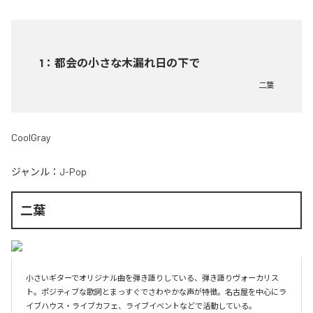
1
：
都会の小さな木漏れ日の下で
二葉
CoolGray
ジャンル：
J-Pop
二葉
小さいギターでオリジナル曲を弾き語りしている、弾き語りヴォーカリス
ト。ポジティブな歌詞とまっすぐでさわやかな声が特徴。名古屋を中心にラ
イブハウス・ライブカフェ、ライブイベントなどで活動している。