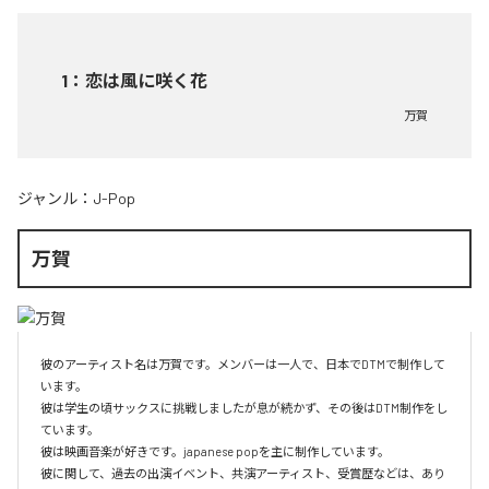
1
：
恋は風に咲く花
万賀
ジャンル：
J-Pop
万賀
彼のアーティスト名は万賀です。メンバーは一人で、日本でDTMで制作して
います。

彼は学生の頃サックスに挑戦しましたが息が続かず、その後はDTM制作をし
ています。

彼は映画音楽が好きです。japanese popを主に制作しています。

彼に関して、過去の出演イベント、共演アーティスト、受賞歴などは、あり