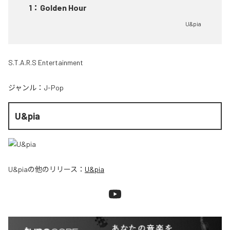
1
：
Golden Hour
U&pia
S.T.A.R.S Entertainment
ジャンル：
J-Pop
U&pia
U&pia
の他のリリース：
U&pia