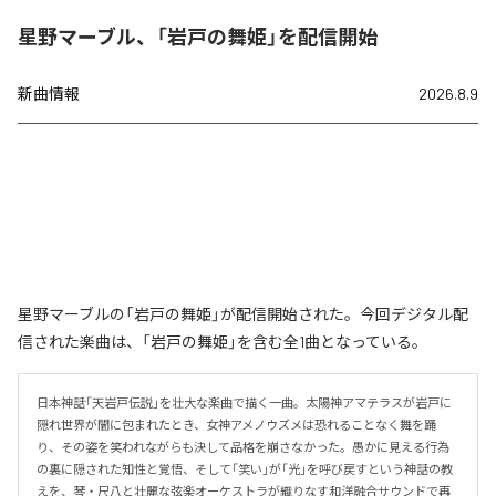
星野マーブル、「岩戸の舞姫」を配信開始
新曲情報
2026.8.9
星野マーブルの「岩戸の舞姫」が配信開始された。今回デジタル配
信された楽曲は、「岩戸の舞姫」を含む全1曲となっている。
日本神話「天岩戸伝説」を壮大な楽曲で描く一曲。太陽神アマテラスが岩戸に
隠れ世界が闇に包まれたとき、女神アメノウズメは恐れることなく舞を踊
り、その姿を笑われながらも決して品格を崩さなかった。愚かに見える行為
の裏に隠された知性と覚悟、そして「笑い」が「光」を呼び戻すという神話の教
えを、琴・尺八と壮麗な弦楽オーケストラが織りなす和洋融合サウンドで再