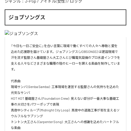
ジャンル：
J-Pop
/
アイドル(女性)
/
ロック
ジョブソングス
『今日も一日ご安全に』を合い言葉に現場で働くすべての人々へ尊敬と愛を
込めた応援歌を届けています。ジョブソングス（JOBSONGS）は建設現場で
汗を流す監督さん基礎屋さん大工さんとび職電気設備のプロ水道インフラを
支える人々などさまざまな職種の陰のヒーローを讃える楽曲を制作していま
す。

代表曲  

現場サンバ (Genba Samba): 工事現場を運営する監督さんの気持ちを込めた
元気なサンバ  

HOT HOT 基礎屋さん (Foundation Crew): 見えない部分が一番大事な基礎工
事の大切さをパワーポップで表現  

真夜中シティループ (Midnight City Loop): 真夜中の道路工事が街を支えるソ
ウルフルなラブソング  

トントン大工さん (Carpenter Song): 大工さんへの感謝を込めたハートフル
な楽曲  
