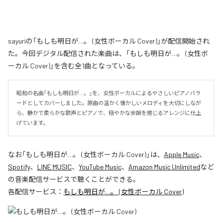
sayuriの「もしも明日が…。 (女性ボーカル Cover)」が配信開始され
た。今回デジタル配信された楽曲は、「もしも明日が…。 (女性ボ
ーカル Cover)」を含む全1曲となっている。
昭和の名曲「もしも明日が…。」を、女性ボーカルによるやさしいピアノバラ
ードとしてカバーしました。原曲の温かく懐かしいメロディを大切にしなが
ら、静かで柔らかな歌声とピアノで、穏やかな余韻を感じるアレンジに仕上
げています。
なお「
もしも明日が…。 (女性ボーカル Cover)
」は、
Apple Music
、
Spotify
、
LINE MUSIC
、
YouTube Music
、
Amazon Music Unlimited
など
の音楽配信サービスで聴くことができる。
各配信サービス：
もしも明日が…。 (女性ボーカル Cover)