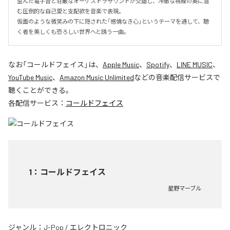
歪んだ電子音と荘厳なオーケストラサウンドが交錯し、冷徹な視線の奥に潜
む圧倒的な自己愛と支配欲を音楽で表現。

仮面のような微笑みの下に隠された「感情なき心」というテーマを通して、聴
く者を美しくも恐ろしい世界へと誘う一曲。
なお「
コールドフェイス
」は、
Apple Music
、
Spotify
、
LINE MUSIC
、
YouTube Music
、
Amazon Music Unlimited
などの音楽配信サービスで
聴くことができる。
各配信サービス：
コールドフェイス
1
：
コールドフェイス
星野マーブル
ジャンル：
J-Pop
/
エレクトロニック