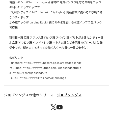
電設レガシー (Electrical Legacy): 都市の電気インフラを守る気概をエッジ
の利いたヒップホップで  

とび職シティライト (Tobi-shoku City Lights): 高所作業に携わるとび職の粋
なシティポップ  

水の道ロック (Plumbing Rock): 街に命の水を届ける水道インフラをパンク
で応援

現在日本語 英語 フランス語 ロシア語 スペイン語 ポルトガル語 ヒンディー語 
北京語 アラビア語 インドネシア語 ベトナム語など多言語でグローバルに発
信中です。街をつくるすべての働く人々へ今日も一日ご安全に！

公式リンク

TuneCore: https://www.tunecore.co.jp/artists/jobsongs

YouTube: https://www.youtube.com/@jobsongs.studio

X: https://x.com/jobsongs777

TikTok: https://www.tiktok.com/@jobsongs
ジョブソングス
の他のリリース：
ジョブソングス