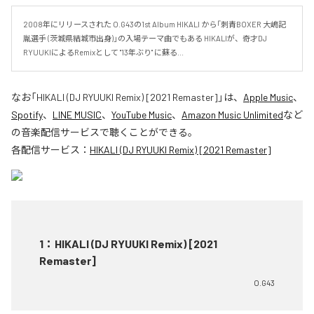
2008年にリリースされた O.G43の1st Album HIKALI から「刺青BOXER 大嶋記
胤選手 (茨城県結城市出身)」の入場テーマ曲でもある HIKALIが、奇才DJ 
RYUUKIによるRemixとして "13年ぶり" に蘇る...
なお「
HIKALI (DJ RYUUKI Remix) [2021 Remaster]
」は、
Apple Music
、
Spotify
、
LINE MUSIC
、
YouTube Music
、
Amazon Music Unlimited
など
の音楽配信サービスで聴くことができる。
各配信サービス：
HIKALI (DJ RYUUKI Remix) [2021 Remaster]
1
：
HIKALI (DJ RYUUKI Remix) [2021
Remaster]
O.G43