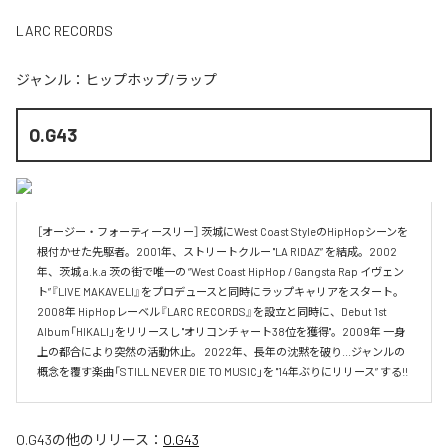
LARC RECORDS
ジャンル：
ヒップホップ/ラップ
O.G43
［オージー・フォーティースリー］ 茨城にWest Coast StyleのHipHopシーンを
根付かせた先駆者。2001年、ストリートクルー "LA RIDAZ” を結成。2002
年、茨城 a.k.a 茨の街で唯一の “West Coast HipHop / Gangsta Rap イヴェン
ト”『LIVE MAKAVELI』をプロデュースと同時にラップキャリアをスタート。
2008年 HipHopレーベル『LARC RECORDS』を設立と同時に、Debut 1st 
Album「HIKALI」をリリースし "オリコンチャート38位を獲得"。2009年 一身
上の都合により突然の活動休止。 2022年、長年の沈黙を破り...ジャンルの
概念を覆す楽曲「STILL NEVER DIE TO MUSIC」を "14年ぶりにリリース” する!!
O.G43
の他のリリース：
O.G43