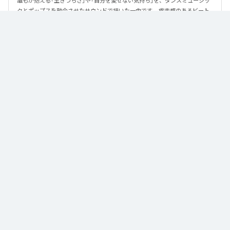
誰もが抱える「生きづらさ」や「自分を愛せない気持ち」を、ダンスミュージッ
クとポップスを融合させたサウンドで描いた一曲です。 疾走感のあるビート
と繊細な歌詞が交差し、苦しさの中にも小さな希望を見つけ出していく。 「味
方だよ」というメッセージが、心にそっと寄り添う作品です。
なお「
89
」は、
Apple Music
、
Spotify
、
LINE MUSIC
、
YouTube Music
、
Amazon Music Unlimited
などの音楽配信サービスで聴くことができ
る。
各配信サービス：
89
1
：
89
泡く、脆く。
2
：
89 (Instrumental)
泡く、脆く。