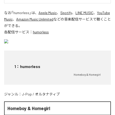
なお「
humorless
」は、
Apple Music
、
Spotify
、
LINE MUSIC
、
YouTube
Music
、
Amazon Music Unlimited
などの音楽配信サービスで聴くこと
ができる。
各配信サービス：
humorless
1
：
humorless
Homeboy & Homegirl
ジャンル：
J-Pop
/
オルタナティブ
Homeboy & Homegirl