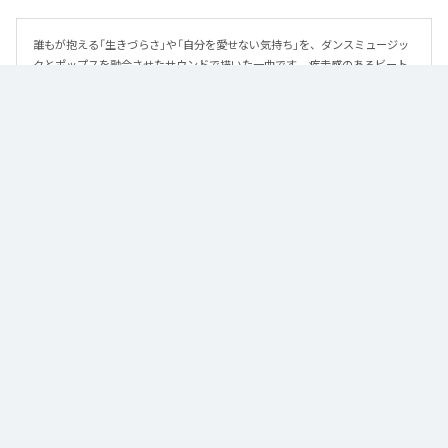
誰もが抱える「生きづらさ」や「自分を愛せない気持ち」を、ダンスミュージッ
クとポップスを融合させたサウンドで描いた一曲です。 疾走感のあるビート
と繊細な歌詞が交差し、苦しさの中にも小さな希望を見つけ出していく。 「味
方だよ」というメッセージが、心にそっと寄り添う作品です。
なお「
89
」は、
Apple Music
、
Spotify
、
LINE MUSIC
、
YouTube Music
、
Amazon Music Unlimited
などの音楽配信サービスで聴くことができ
る。
各配信サービス：
89
1
：
89
泡く、脆く。