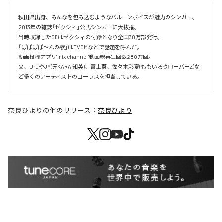
秋田県出身、みんなを包み込むようなバルーンボイスが魅力のシンガー。

2013年の雑誌「ゼクシィ」公式シンガーに大抜擢。

当時収録したCDはゼクシィの付録となり全国30万部発行。

「ぱぱぱぱ〜んの歌」はTVCMなどで話題を呼んだ。

動画投稿アプリ"mix channel"動画総再生回数280万回。

又、UruやJY(元KARA 知英)、富士葵、佐々木彩夏(ももいろクローバーZ)な
ど多くのアーティストのコーラスを担当している。
奈良ひより
の他のリリース：
奈良ひより