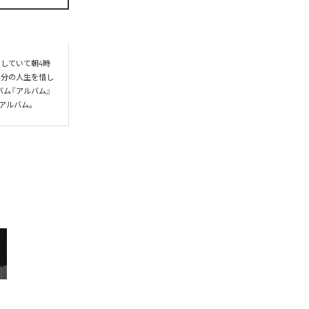
していて朝4時
自分の人生を惜し
バム『アルバム』
なアルバム。