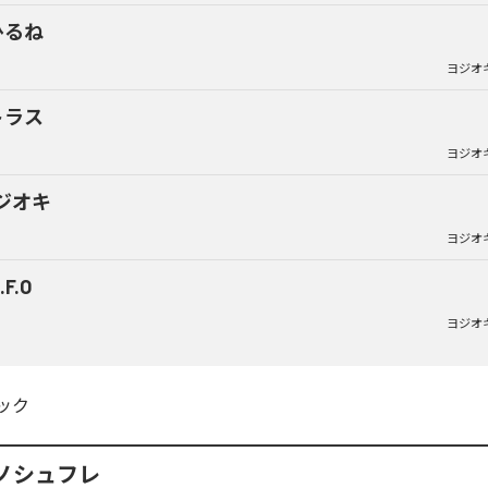
ひるね
ヨジオ
トラス
ヨジオ
ジオキ
ヨジオ
.F.O
ヨジオ
ック
ノシュフレ