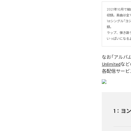
2021年10月
収録。楽曲は全て
1stシングル「
録。

ラップ、弾き語
いっぱいになる
なお「
アルバ
Unlimited
など
各配信サービ
1
：
ヨ