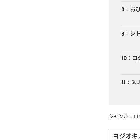
8
：
お
9
：
シ
10
：
ヨ
11
：
G.U
ジャンル：
ロ
ヨジオキ