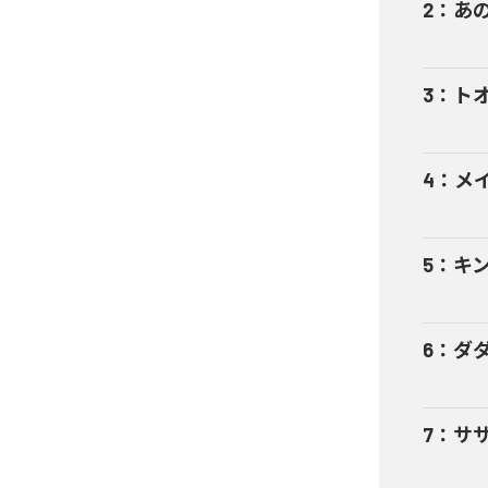
2
：
あ
3
：
ト
4
：
メ
5
：
キン
6
：
ダ
7
：
サ