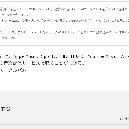
で結成1周年を迎えたヨジオキノシュフレ。記念すべき1st albumは、タイトルを「ヨンモジ」縛
芝田遼が手がける。

ヨジオキ」を始め、女優・古川奈苗をゲストに迎えた2ndシングル「キンバク」はアルバム限定
り、ロックサウンド、バラードなど、２人のやりたいことをとにかく詰め込んだ、和洋中バ
ような一枚。
ム
」は、
Apple Music
、
Spotify
、
LINE MUSIC
、
YouTube Music
、
Ama
の音楽配信サービスで聴くことができる。
ス：
アルバム
ンモジ
ヨジオ