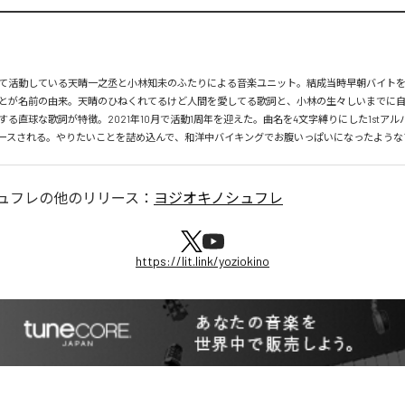
て活動している天晴一之丞と小林知未のふたりによる音楽ユニット。結成当時早朝バイトを
とが名前の由来。天晴のひねくれてるけど人間を愛してる歌詞と、小林の生々しいまでに
る直球な歌詞が特徴。2021年10月で活動1周年を迎えた。曲名を4文字縛りにした1stアル
リリースされる。やりたいことを詰め込んで、和洋中バイキングでお腹いっぱいになったよう
ュフレ
の他のリリース：
ヨジオキノシュフレ
https://lit.link/yoziokino