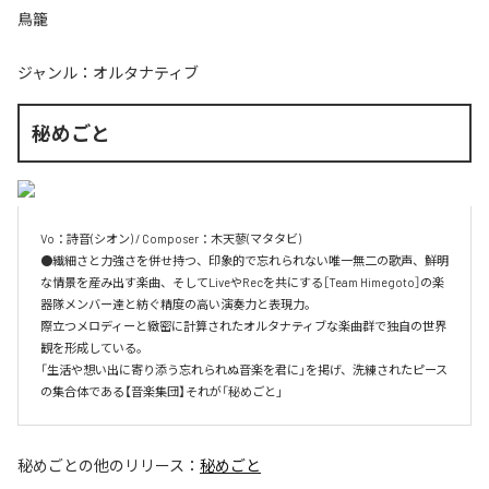
鳥籠
ジャンル：
オルタナティブ
秘めごと
Vo：詩音(シオン) / Composer：木天蓼(マタタビ)

●繊細さと力強さを併せ持つ、印象的で忘れられない唯一無二の歌声、鮮明
な情景を産み出す楽曲、そしてLiveやRecを共にする［Team Himegoto］の楽
器隊メンバー達と紡ぐ精度の高い演奏力と表現力。

際立つメロディーと緻密に計算されたオルタナティブな楽曲群で独自の世界
観を形成している。

「生活や想い出に寄り添う忘れられぬ音楽を君に」を掲げ、洗練されたピース
の集合体である【音楽集団】それが「秘めごと」
秘めごと
の他のリリース：
秘めごと