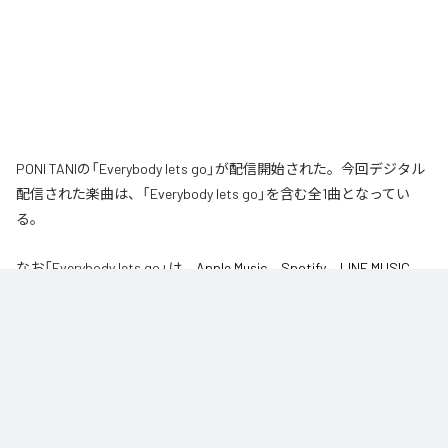
PONI TANIの「Everybody lets go」が配信開始された。今回デジタル
配信された楽曲は、「Everybody lets go」を含む全1曲となってい
る。
なお「
Everybody lets go
」は、
Apple Music
、
Spotify
、
LINE MUSIC
、
YouTube Music
、
Amazon Music Unlimited
などの音楽配信サービスで
聴くことができる。
各配信サービス：
Everybody lets go