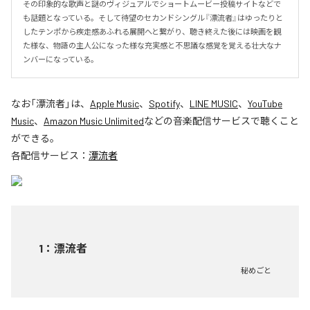
その印象的な歌声と謎のヴィジュアルでショートムービー投稿サイトなどで
も話題となっている。そして待望のセカンドシングル『漂流者』はゆったりと
したテンポから疾走感あふれる展開へと繋がり、聴き終えた後には映画を観
た様な、物語の主人公になった様な充実感と不思議な感覚を覚える壮大なナ
ンバーになっている。
なお「
漂流者
」は、
Apple Music
、
Spotify
、
LINE MUSIC
、
YouTube
Music
、
Amazon Music Unlimited
などの音楽配信サービスで聴くこと
ができる。
各配信サービス：
漂流者
1
：
漂流者
秘めごと