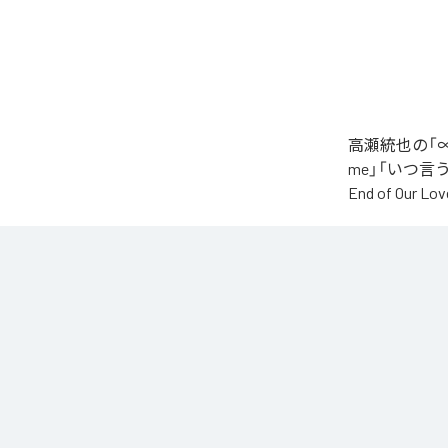
高瀬統也の「∞
me」「いつ言う？」
End of O
なお「
∞
」は、
などの音楽配
各配信サービ
1
：
AI