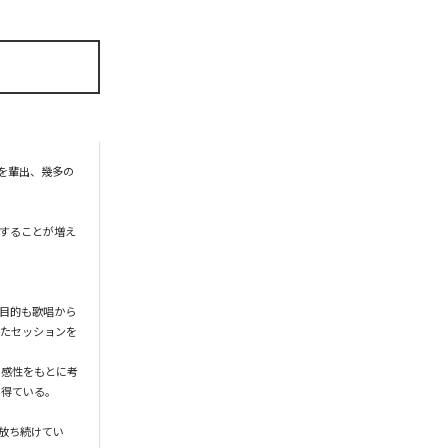
品を輩出、幾多の
にすることが増え
目的も歌唱から
ったセッションを
や感性をもとに考
得ている。

放ち続けてい