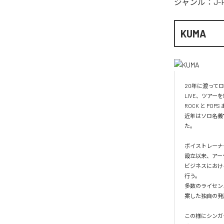
ジャンル：
J-
KUMA
20年に渡って
LIVE、ツアーを
ROCK と P
近年はソロ名義
た。

ボイストレーナー
設立以来、アー
ビジネスにおけ
行う。

多数のライセン
案した独自の発
この様にシンガ