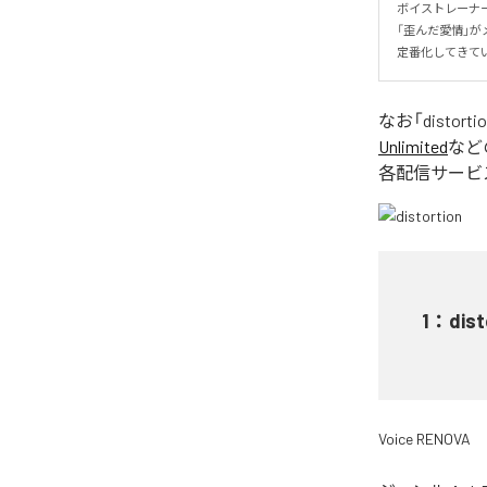
ボイストレーナー
「歪んだ愛情」が
定番化してきて
なお「
distorti
Unlimited
など
各配信サービ
1
：
dist
Voice RENOVA