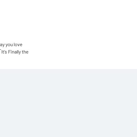
u love
Finally the
ic Unlimited