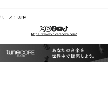
リリース：
KUMA
https://www.voicerenova.com/