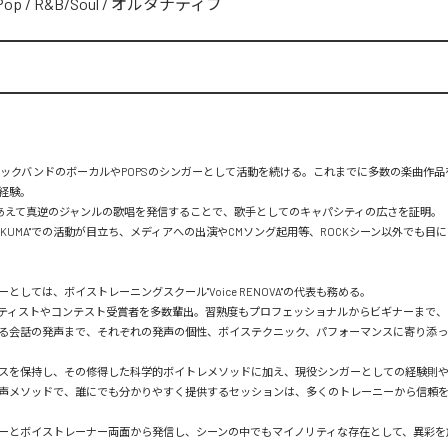
Pop
/
R&B/Soul
/
オルタナティブ
ロックバンドのボーカルやPOPSのシンガーとして活動を続ける。これまでに多数の楽曲作
経験。

OPS あえて真逆のジャンルの歌唱を発信することで、歌手としてのキャパシティの広さを証明。

"KUMA"での活動が目立ち、メディアへの出演やCMソング起用等、ROCKシーン以外でも目
としては、ボイストレーニングスクール"Voice RENOVA"の代表も務める。

ティストやコンテスト受賞者を多数輩出。習熟度もプロフェッショナルからビギナーまで、
る会話の発声まで、それぞれの発声の個性、ボイステクニック、パフォーマンスに寄り添
スを保持し、その修得した科学的ボイトレメソッドに加え、現役シンガーとしての経験則
声メソッドで、誰にでも分かりやすく提供するセッションは、多くのトレーニーから信頼を
ーとボイストレーナー両面から発信し、シーンの中でもマイノリティな存在として、異彩を