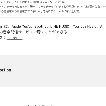
、シンガーとして活動するKUMAのソロリリース第4弾。

メインテーマではあるが、暖かくキャッチーなメロディと心地良いテンポ感が意外にもマッチ。
いる低音域から高音域までの歌い回しを更にテクニカルに歌い上げる。
on
」は、
Apple Music
、
Spotify
、
LINE MUSIC
、
YouTube Music
、
Ama
の音楽配信サービスで聴くことができる。
ス：
distortion
ortion