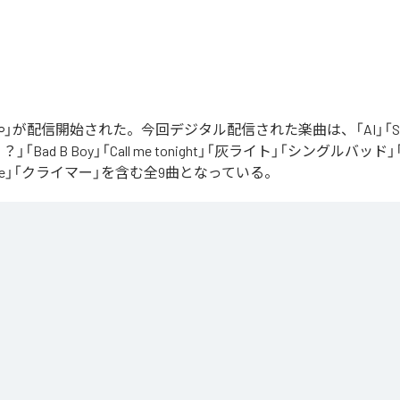
」が配信開始された。今回デジタル配信された楽曲は、「AI」「Say yo
「Bad B Boy」「Call me tonight」「灰ライト」「シングルバッド」「It’s 
ur Love」「クライマー」を含む全9曲となっている。
Apple Music
、
Spotify
、
LINE MUSIC
、
YouTube Music
、
Amazon Mus
信サービスで聴くことができる。
ス：
∞