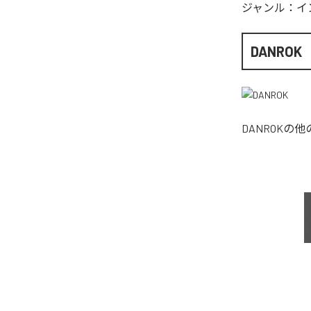
ジャンル：
イ
DANROK
DANROK
の他