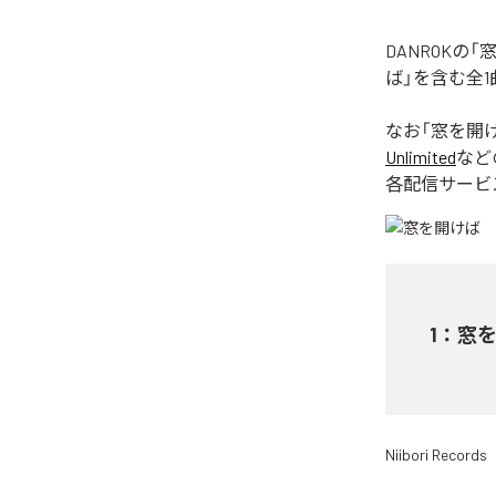
DANROK
ば」を含む全
なお「
窓を開
Unlimited
など
各配信サービ
1
：
窓
Niibori Records