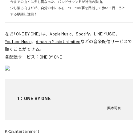
今までの曲とは少し異なった、バンドサウンドが特徴の楽曲。

少し後ろ向きだが、自分の中にある一つ一つの夢を目指して歩いて行こうと
する歌詞に注目！
なお「
ONE BY ONE
」は、
Apple Music
、
Spotify
、
LINE MUSIC
、
YouTube Music
、
Amazon Music Unlimited
などの音楽配信サービスで
聴くことができる。
各配信サービス：
ONE BY ONE
1
：
ONE BY ONE
栗本莉奈
KR2Entertainment