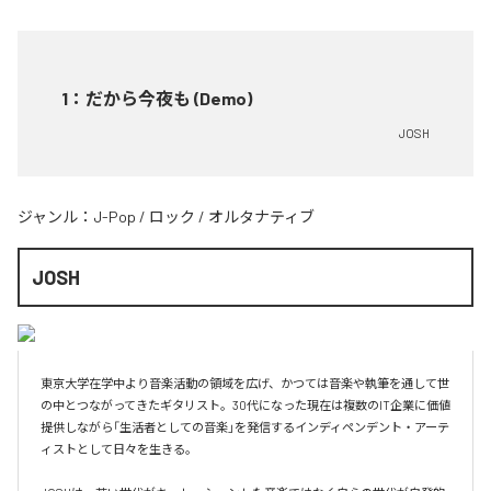
1
：
だから今夜も (Demo)
JOSH
ジャンル：
J-Pop
/
ロック
/
オルタナティブ
JOSH
東京大学在学中より音楽活動の領域を広げ、かつては音楽や執筆を通して世
の中とつながってきたギタリスト。30代になった現在は複数のIT企業に価値
提供しながら「生活者としての音楽」を発信するインディペンデント・アーテ
ィストとして日々を生きる。
