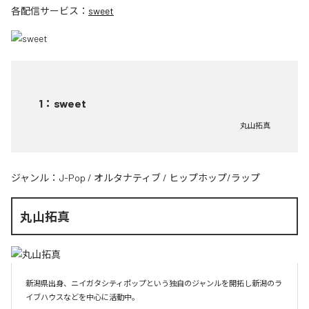
各配信サービス：
sweet
1
：
sweet
丸山拓真
ジャンル：
J-Pop
/
オルタナティブ
/
ヒップホップ/ラップ
丸山拓真
新潟県出身、ニイガタシティポップという独自のジャンルを開拓し新潟のラ
イブハウスなどを中心に活動中。