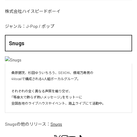
株式会社ハイスピードボーイ
ジャンル：
J-Pop
/
ポップ
Snugs
桑原健次、杉田ゆういちろう、SEIICHI、橋場万寿男の

4Vocalで構成される4人組ボーカルグループ。

それぞれの全く異なる声質を織り交ぜ、

「等身大で飾らず熱いメッセージ」をモットーに

全国各地のライブハウスやイベント、路上ライブにて活動中。
Snugs
の他のリリース：
Snugs