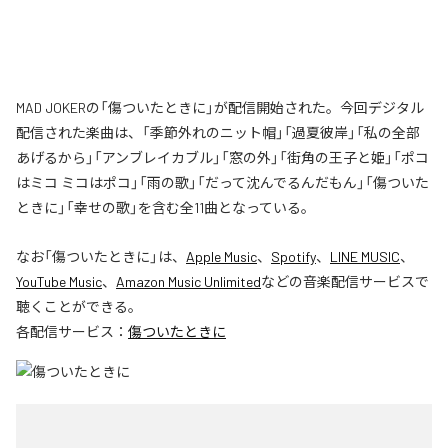
MAD JOKERの「傷ついたときに」が配信開始された。今回デジタル
配信された楽曲は、「季節外れのニット帽」「過夏彼岸」「私の全部
あげるから」「アンブレイカブル」「窓の外」「街角の王子と姫」「ポコ
はミコ ミコはポコ」「雨の歌」「だって沈んでるんだもん」「傷ついた
ときに」「幸せの歌」を含む全11曲となっている。
なお「
傷ついたときに
」は、
Apple Music
、
Spotify
、
LINE MUSIC
、
YouTube Music
、
Amazon Music Unlimited
などの音楽配信サービスで
聴くことができる。
各配信サービス：
傷ついたときに