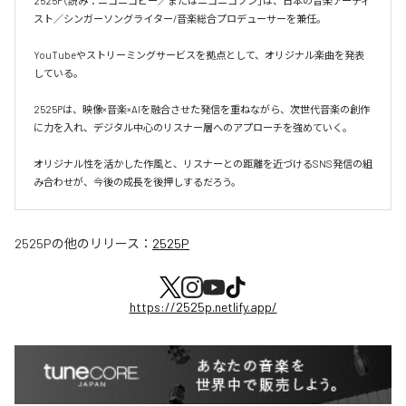
2525P（読み：ニコニコピー／またはニコニコプン」は、日本の音楽アーティ
スト／シンガーソングライター/音楽総合プロデューサーを兼任。

YouTubeやストリーミングサービスを拠点として、オリジナル楽曲を発表
している。

2525Pは、映像×音楽×AIを融合させた発信を重ねながら、次世代音楽の創作
に力を入れ、デジタル中心のリスナー層へのアプローチを強めていく。

オリジナル性を活かした作風と、リスナーとの距離を近づけるSNS発信の組
み合わせが、今後の成長を後押しするだろう。
2525P
の他のリリース：
2525P
https://2525p.netlify.app/