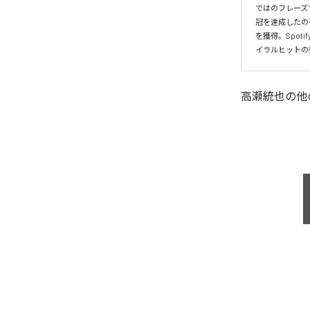
ではのフレーズ
冠を達成したの
を獲得。Spo
イラルヒットの
高瀬統也
の他