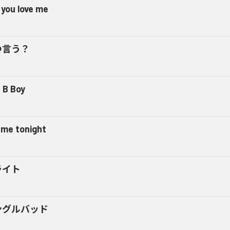
 you love me
つ言う？
 B Boy
l me tonight
ライト
ングルバッド