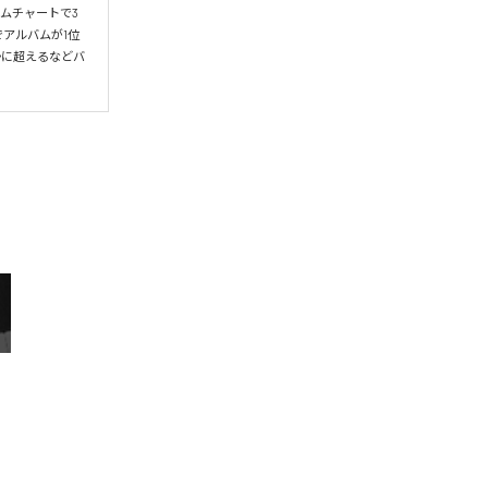
ムチャートで3
アルバムが1位
かに超えるなどバ