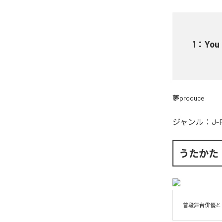
1
：
You
夢produce
ジャンル：
J-
うたかた
普段舞台俳優と