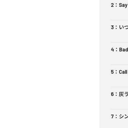
2
：
Say
3
：
い
4
：
Bad
5
：
Cal
6
：
灰
7
：
シ