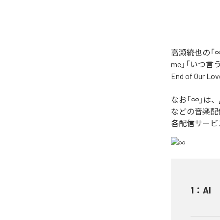
高瀬統也の「∞
me」「いつ言う？」
End of O
なお「
∞
」は、
などの音楽配
各配信サービ
1
：
AI