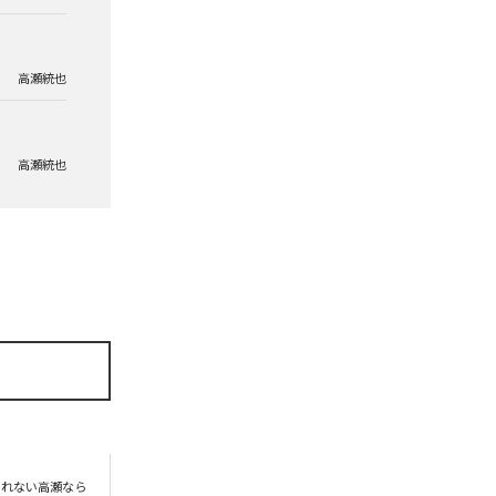
高瀬統也
高瀬統也
られない高瀬なら