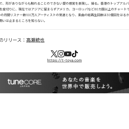
で、形がありながらも触れることのできない愛の感覚を表現し、操る。香港のトップアルバ
を皮切りに、現在ではアジアに留まらずアメリカ、ヨーロッパなど80カ国以上のチャートで
tifyの月間リスナー数100万人アーティストの常連となり、楽曲の総再生回数は30億回をはる
勢いは止まるところを知らない。
のリリース：
高瀬統也
https://t-toya.com