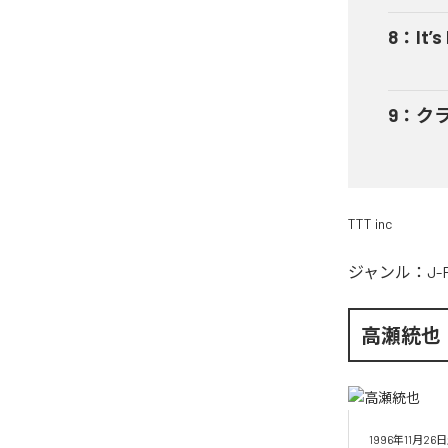
8
：
It’s
9
：
ク
TTT inc
ジャンル：
J-
高瀬統也
1996年11