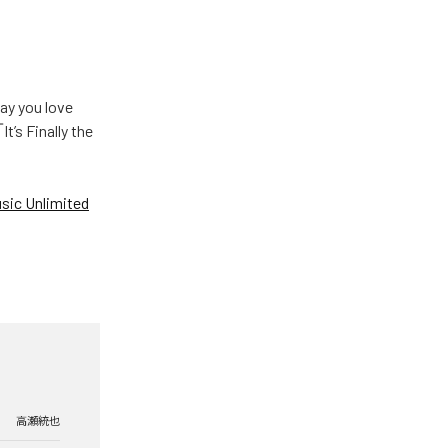
u love
Finally the
ic Unlimited
高瀬統也