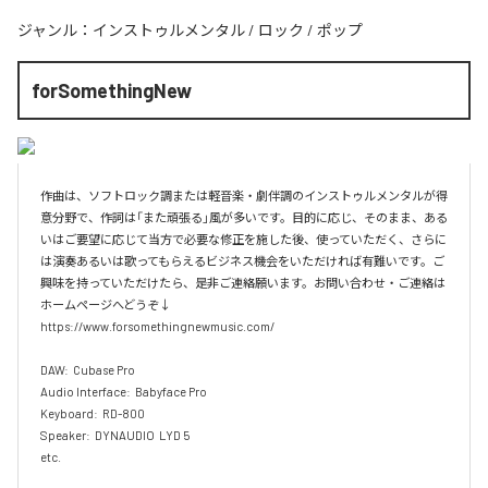
ジャンル：
インストゥルメンタル
/
ロック
/
ポップ
forSomethingNew
作曲は、ソフトロック調または軽音楽・劇伴調のインストゥルメンタルが得
意分野で、作詞は「また頑張る」風が多いです。目的に応じ、そのまま、ある
いはご要望に応じて当方で必要な修正を施した後、使っていただく、さらに
は演奏あるいは歌ってもらえるビジネス機会をいただければ有難いです。ご
興味を持っていただけたら、是非ご連絡願います。お問い合わせ・ご連絡は
ホームページへどうぞ↓

https://www.forsomethingnewmusic.com/

DAW:  Cubase Pro

Audio Interface:  Babyface Pro

Keyboard:  RD-800

Speaker:  DYNAUDIO  LYD 5

etc.