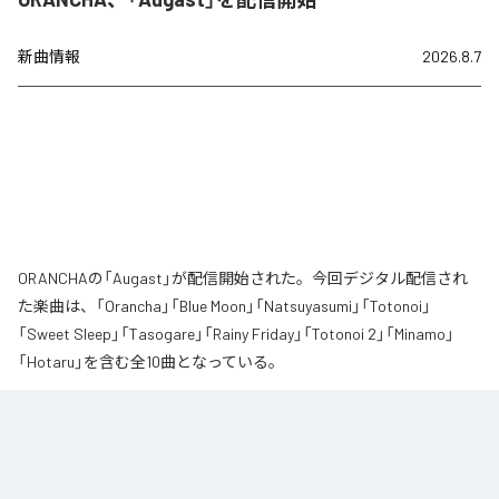
新曲情報
2026.8.7
ORANCHAの「Augast」が配信開始された。今回デジタル配信され
た楽曲は、「Orancha」「Blue Moon」「Natsuyasumi」「Totonoi」
「Sweet Sleep」「Tasogare」「Rainy Friday」「Totonoi 2」「Minamo」
「Hotaru」を含む全10曲となっている。
夏の風と癒しのノスタルギアを

ORANCHAが贈る最新Lofi Beatsアルバム『August』は、「癒し」と「ノスタルジ
ア」をテーマにした、夏に寄り添う1枚です。

朝から始まりゆっくりと夕方へ導き夜風へ
