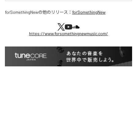
forSomethingNew
の他のリリース：
forSomethingNew
https://www.forsomethingnewmusic.com/