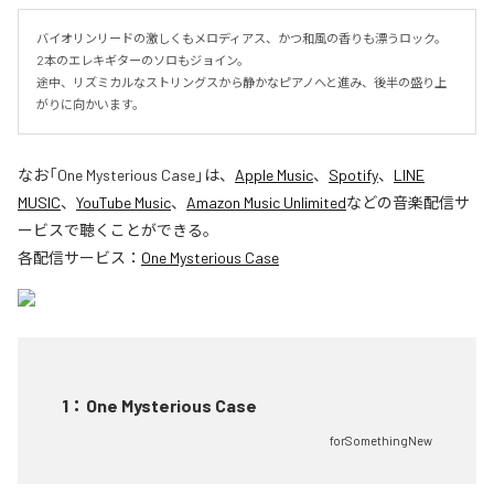
バイオリンリードの激しくもメロディアス、かつ和風の香りも漂うロック。

2本のエレキギターのソロもジョイン。

途中、リズミカルなストリングスから静かなピアノへと進み、後半の盛り上
がりに向かいます。
なお「
One Mysterious Case
」は、
Apple Music
、
Spotify
、
LINE
MUSIC
、
YouTube Music
、
Amazon Music Unlimited
などの音楽配信サ
ービスで聴くことができる。
各配信サービス：
One Mysterious Case
1
：
One Mysterious Case
forSomethingNew