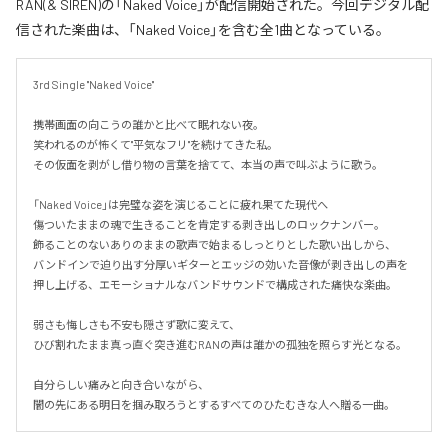
RAN(& SIREN)の「Naked Voice」が配信開始された。今回デジタル配
信された楽曲は、「Naked Voice」を含む全1曲となっている。
3rd Single "Naked Voice"

携帯画面の向こうの誰かと比べて眠れない夜。

笑われるのが怖くて"平気なフリ"を続けてきた私。

その仮面を剥がし借り物の言葉を捨てて、本当の声で叫ぶように歌う。

「Naked Voice」は完璧な姿を演じることに疲れ果てた現代へ

傷ついたままの魂で生きることを肯定する剥き出しのロックナンバー。

飾ることのないありのままの歌声で始まるしっとりとした歌い出しから、

バンドインで迫り出す分厚いギターとエッジの効いた音像が剥き出しの声を
押し上げる、エモーショナルなバンドサウンドで構成された痛快な楽曲。

弱さも悔しさも不安も隠さず歌に変えて、

ひび割れたまま真っ直ぐ突き進むRANの声は誰かの孤独を照らす光となる。

自分らしい痛みと向き合いながら、

闇の先にある明日を掴み取ろうとするすべてのひたむきな人へ贈る一曲。