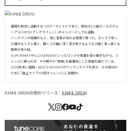
福岡を拠点に活動するソロアーティストであり、現在は2人組ガールズグル
ープ「& SIREN（アンドサイレン）」のメンバーとしても活動。

バンドマンの両親のもと、常に音楽が流れる環境で育った。ダンスで培っ
た確かなリズム感と、聴く人の胸に深く突き刺さるような力強く真っ直ぐな
歌声が持ち味。

GLIM SPANKYやELLEGARDENといったロックの系譜を受け継ぎながら、ジ
ャンルに縛られず、その時々の「感情」を最優先にした楽曲を届けている。

2026年末に福岡・BEAT STATIONでのワンマンライブを控え、その成功の
ために「路上ライブ100回チャレンジ」に挑戦中。
RAN(& SIREN)
の他のリリース：
RAN(& SIREN)