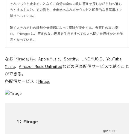
それでも立ち止まることなく、自分自身の内側に答えを探しながら前へ進も
うとする主人公。その姿を、疾走感あふれるサウンドと印象的な言葉選びで
描き出している。

聴く人それぞれの経験や価値観によって意味が変化する、考察性の高い楽
曲。『Mirage』は、答えのない世界を生きるすべての人へ問いを投げかける作
品となっている。
なお「
Mirage
」は、
Apple Music
、
Spotify
、
LINE MUSIC
、
YouTube
Music
、
Amazon Music Unlimited
などの音楽配信サービスで聴くこと
ができる。
各配信サービス：
Mirage
1
：
Mirage
@PRICOT