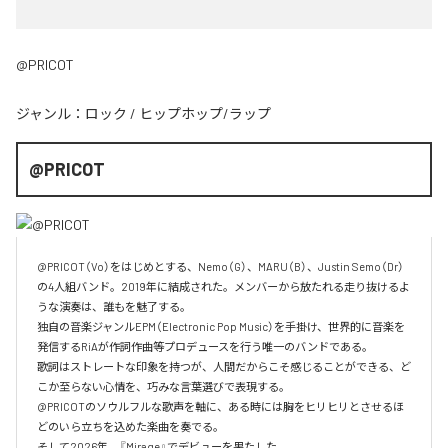
@PRICOT
ジャンル：
ロック
/
ヒップホップ/ラップ
@PRICOT
@PRICOT（Vo）をはじめとする、Nemo（G）、MARU（B）、Justin Semo（Dr）
の4人組バンド。2019年に結成された。メンバーから放たれる走り抜けるよ
うな演奏は、誰もを魅了する。

独自の音楽ジャンルEPM（Electronic Pop Music）を手掛け、世界的に音楽を
発信するRiAが作詞作曲等プロデュースを行う唯一のバンドである。

歌詞はストレートな印象を持つが、人間だからこそ感じることができる、ど
こか至らない心情を、巧みな言葉選びで表現する。

@PRICOTのソウルフルな歌声を軸に、ある時には胸をヒリヒリとさせるほ
どのいら立ちを込めた楽曲を奏でる。

そして2026年、『Mirage』でデビューを果たした。