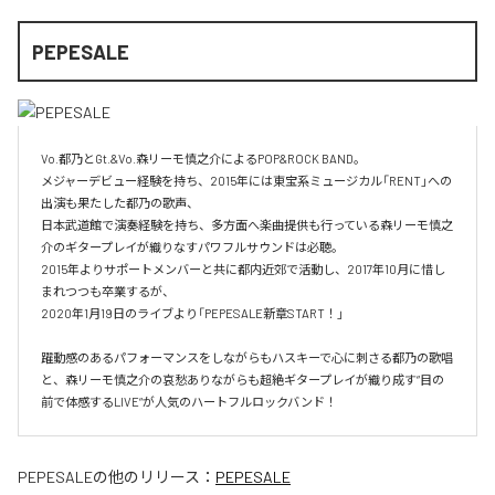
PEPESALE
Vo.都乃とGt.&Vo.森リーモ慎之介によるPOP&ROCK BAND。

メジャーデビュー経験を持ち、2015年には東宝系ミュージカル「RENT」への
出演も果たした都乃の歌声、

日本武道館で演奏経験を持ち、多方面へ楽曲提供も行っている森リーモ慎之
介のギタープレイが織りなすパワフルサウンドは必聴。

2015年よりサポートメンバーと共に都内近郊で活動し、2017年10月に惜し
まれつつも卒業するが、

2020年1月19日のライブより「PEPESALE新章START！」

躍動感のあるパフォーマンスをしながらもハスキーで心に刺さる都乃の歌唱
と、森リーモ慎之介の哀愁ありながらも超絶ギタープレイが織り成す“目の
前で体感するLIVE“が人気のハートフルロックバンド！
PEPESALE
の他のリリース：
PEPESALE