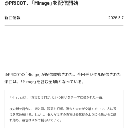
@PRICOT、「Mirage」を配信開始
新曲情報
2026.8.7
@PRICOTの「Mirage」が配信開始された。今回デジタル配信された
楽曲は、「Mirage」を含む全1曲となっている。
『Mirage』は、「真実とは何か」という問いをテーマに描かれた一曲。

夜の街を舞台に、光と影、現実と幻想、過去と未来が交錯する中で、人は答
えを求め続ける。しかし、掴んだはずの真実は蜃気楼のように指先からこぼ
れ落ち、確信はやがて揺らいでいく。
