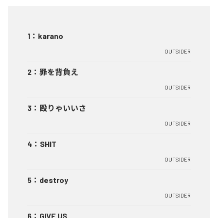
1
：
karano
OUTSIDER
2
：
罪を背負え
OUTSIDER
3
：
殴りゃいいさ
OUTSIDER
4
：
SHIT
OUTSIDER
5
：
destroy
OUTSIDER
6
：
GIVE US