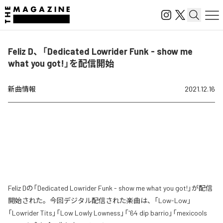
Feliz D、「Dedicated Lowrider Funk - show me
what you got!」を配信開始
新曲情報
2021.12.16
Feliz Dの「Dedicated Lowrider Funk - show me what you got!」が配信
開始された。今回デジタル配信された楽曲は、「Low-Low」
「Lowrider Tits」「Low Lowly Lowness」「'64 dip barrio」「mexicools