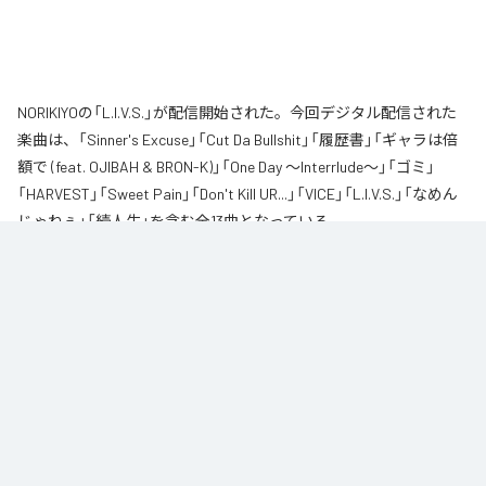
NORIKIYOの「L.I.V.S.」が配信開始された。今回デジタル配信された
楽曲は、「Sinner's Excuse」「Cut Da Bullshit」「履歴書」「ギャラは倍
額で (feat. OJIBAH & BRON-K)」「One Day ～Interrlude～」「ゴミ」
「HARVEST」「Sweet Pain」「Don't Kill UR...」「VICE」「L.I.V.S.」「なめん
じゃねぇ」「続人生」を含む全13曲となっている。
自身が難病に罹患し、自分のこれまでの人生と未来を改めて考え直したタイ
ミングに「Life Is Very Short」をテーマに制作されたアルバム。タイトルの
「L.I.V.S.」はLife Is Very Shortの頭文字を取ったものである。今作は本来、
NORIKIYOが収監中にリリースされる予定だった作品であり、予定より早く出
所が叶った為、お蔵入りになりそうだったが聴きたいと言うファンの声に応
える形でリリースが決定したキャリア12枚目のアルバムとなってる。
なお「
L.I.V.S.
」は、
Apple Music
、
Spotify
、
LINE MUSIC
、
YouTube
Music
、
Amazon Music Unlimited
などの音楽配信サービスで聴くこと