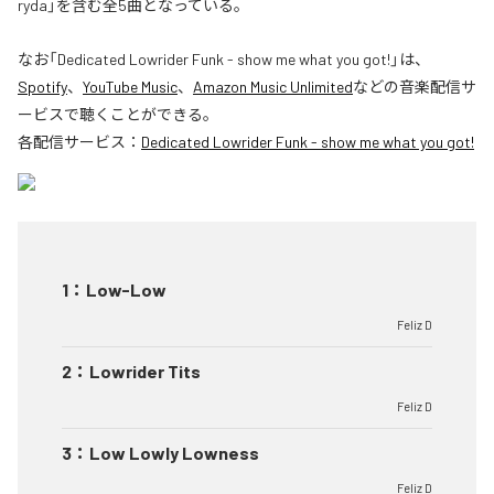
ryda」を含む全5曲となっている。
なお「
Dedicated Lowrider Funk - show me what you got!
」は、
Spotify
、
YouTube Music
、
Amazon Music Unlimited
などの音楽配信サ
ービスで聴くことができる。
各配信サービス：
Dedicated Lowrider Funk - show me what you got!
1
：
Low-Low
Feliz D
2
：
Lowrider Tits
Feliz D
3
：
Low Lowly Lowness
Feliz D