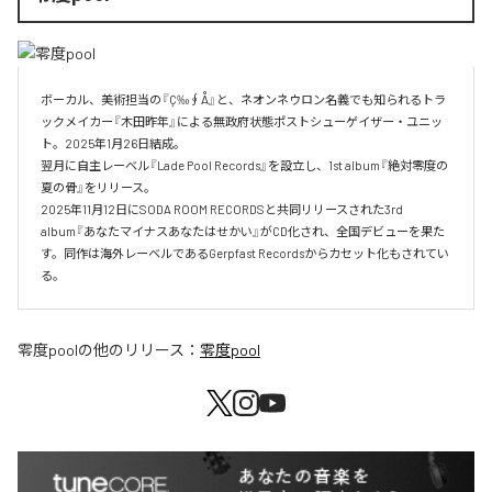
ボーカル、美術担当の『Ç‰∮Å』と、ネオンネウロン名義でも知られるトラ
ックメイカー『木田昨年』による無政府状態ポストシューゲイザー・ユニッ
ト。2025年1月26日結成。

翌月に自主レーベル『Lade Pool Records』を設立し、1st album『絶対零度の
夏の骨』をリリース。

2025年11月12日にSODA ROOM RECORDSと共同リリースされた3rd 
album『あなたマイナスあなたはせかい』がCD化され、全国デビューを果た
す。同作は海外レーベルであるGerpfast Recordsからカセット化もされてい
る。
零度pool
の他のリリース：
零度pool