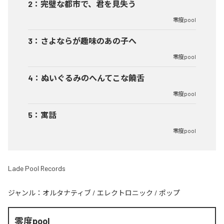
2
：
完璧な都市で、君を見失う
零度pool
3
：
さよならが趣味のあの子へ
零度pool
4
：
ぬいぐるみのへんてこな饒舌
零度pool
5
：
寓話
零度pool
Lade Pool Records
ジャンル：
オルタナティブ
/
エレクトロニック
/
ポップ
零度pool