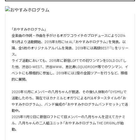
「おやすみホログラム」

全楽曲の作詞・作曲を⼿がけるオガワコウイチのプロデュースにより2014
年5⽉より活動開始、2015年9⽉に1st AL『おやすみホログラム』を発表。以
降、全5枚のオリジナルアルバムを発表、2019年には再録BEST『1』をリリー
ス。

ライブ活動においても、2015年に新宿LOFTでの初ワンマンをSOLD OUTし
た他、渋⾕O-WEST、渋⾕WWW、恵⽐寿LOQUIDROOM等でのワンマン、イ
ベントにも積極的に参加し、2019年には2度の全国ツアーを⾏うなど、積極
的に展開。

2020年10月にメンバーの八月ちゃんが脱退、その後5人体制の「OYSM5」で
活動したのち、現在ではカナミルとオガワによるPC&ギタースタイルの「お
やすみホログラム」、バンド編成の「おやすみホログラムバンドセット」で活
動中。

2025年11月12日に新宿ロフトにて旧メンバーの八月ちゃんを迎えてカナミ
ル、八月ちゃんの二人組ユニット「おやすみホログラム THE ORIGIN」が始
動。
