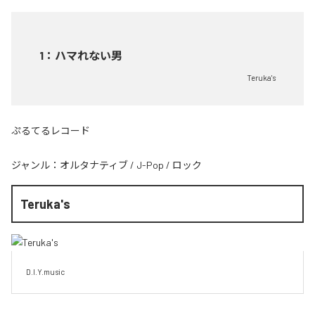
1
：
ハマれない男
Teruka's
ぷるてるレコード
ジャンル：
オルタナティブ
/
J-Pop
/
ロック
Teruka's
D.I.Y.music