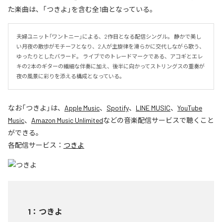
た楽曲は、「つきよ」を含む全1曲となっている。
夫婦ユニット「ワントニー」による、2作目となる配信シングル。 静かで美し
い月夜の散歩がモチーフとなり、2人が主旋律を滑らかに交代しながら歌う、
ゆったりとしたバラード。 ライブでのトレードマークである、アコギとエレ
キの2本のギターの繊細な伴奏に加え、後半に向かってストリングスの重奏が
夜の風景に彩りを添える構成となっている。
なお「
つきよ
」は、
Apple Music
、
Spotify
、
LINE MUSIC
、
YouTube
Music
、
Amazon Music Unlimited
などの音楽配信サービスで聴くこと
ができる。
各配信サービス：
つきよ
1
：
つきよ