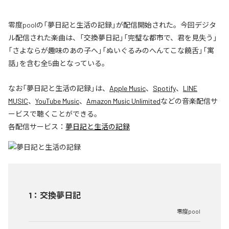
零度poolの「夢日記と生活の記録」が配信開始された。今回デジタ
ル配信された楽曲は、「交換夢日記」「完璧な都市で、君を見失う」
「さよならが趣味のあの子へ」「ぬいぐるみのへんてこな饒舌」「寓
話」を含む全5曲となっている。
なお「
夢日記と生活の記録
」は、
Apple Music
、
Spotify
、
LINE
MUSIC
、
YouTube Music
、
Amazon Music Unlimited
などの音楽配信サ
ービスで聴くことができる。
各配信サービス：
夢日記と生活の記録
1
：
交換夢日記
零度pool