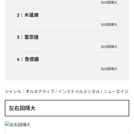
左右田靖大
2
：
木蓮庫
左右田靖大
3
：
葦窓譜
左右田靖大
4
：
青燈圃
左右田靖大
ジャンル：
オルタナティブ
/
インストゥルメンタル
/
ニューエイジ
左右田靖大