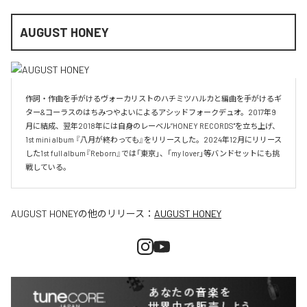
AUGUST HONEY
作詞・作曲を手がけるヴォーカリストのハチミツハルカと編曲を手がけるギ
ター&コーラスのはちみつやよいによるアシッドフォークデュオ。2017年9
月に結成、翌年2018年には自身のレーベル”HONEY RECORDS"を立ち上げ、
1st mini album 『八月が終わっても』をリリースした。2024年12月にリリース
した1st full album『Reborn』では「東京」、「my lover」等バンドセットにも挑
戦している。
AUGUST HONEY
の他のリリース：
AUGUST HONEY