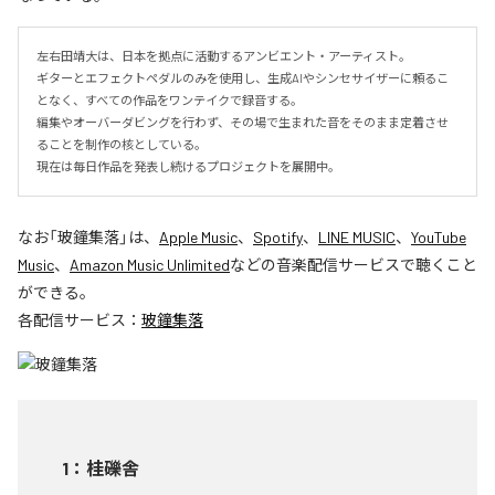
左右田靖大は、日本を拠点に活動するアンビエント・アーティスト。

ギターとエフェクトペダルのみを使用し、生成AIやシンセサイザーに頼るこ
となく、すべての作品をワンテイクで録音する。

編集やオーバーダビングを行わず、その場で生まれた音をそのまま定着させ
ることを制作の核としている。

現在は毎日作品を発表し続けるプロジェクトを展開中。
なお「
玻鐘集落
」は、
Apple Music
、
Spotify
、
LINE MUSIC
、
YouTube
Music
、
Amazon Music Unlimited
などの音楽配信サービスで聴くこと
ができる。
各配信サービス：
玻鐘集落
1
：
桂礫舎