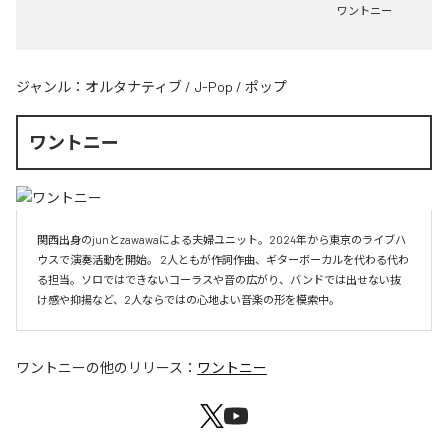
ワントニー
ジャンル：
オルタナティブ
/
J-Pop
/
ポップ
ワントニー
関西出身のjunとzawawaによる夫婦ユニット。2024年から東京のライブハ
ウスで演奏活動を開始。 2人ともが作詞作曲、ギターボーカルを代わる代わ
る担当。ソロではできないコーラスや音の広がり、バンドでは出せない抜
け感や抑揚など、2人ならではの心地よい音楽の形を模索中。
ワントニー
の他のリリース：
ワントニー