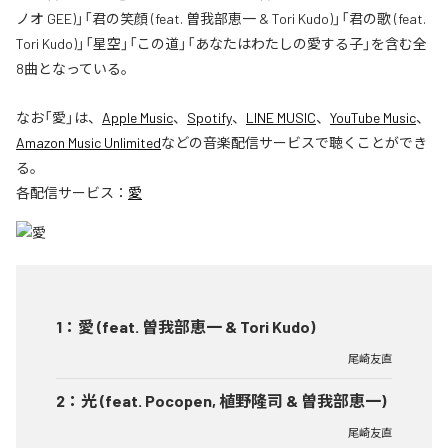
ノオ GEE)」「君の笑顔 (feat. 曽我部恵一 & Tori Kudo)」「君の歌 (feat.
Tori Kudo)」「星空」「この道」「あなたはわたしの愛する子」を含む全
8曲となっている。
なお「
愛
」は、
Apple Music
、
Spotify
、
LINE MUSIC
、
YouTube Music
、
Amazon Music Unlimited
などの音楽配信サービスで聴くことができ
る。
各配信サービス：
愛
1
：
愛 (feat. 曽我部恵一 & Tori Kudo)
尾崎友直
2
：
光 (feat. Pocopen, 植野隆司 & 曽我部恵一)
尾崎友直