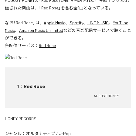
AUGUST HONEYの「Red Rose」が配信開始された。今回デジタル配
信された楽曲は、「Red Rose」を含む全1曲となっている。
なお「
Red Rose
」は、
Apple Music
、
Spotify
、
LINE MUSIC
、
YouTube
Music
、
Amazon Music Unlimited
などの音楽配信サービスで聴くこと
ができる。
各配信サービス：
Red Rose
1
：
Red Rose
AUGUST HONEY
HONEY RECORDS
ジャンル：
オルタナティブ
/
J-Pop