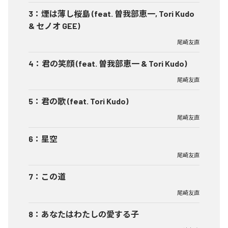
3
：
煙は薄し桜島 (feat. 曽我部恵一, Tori Kudo
& セノオ GEE)
尾崎友直
4
：
君の笑顔 (feat. 曽我部恵一 & Tori Kudo)
尾崎友直
5
：
君の歌 (feat. Tori Kudo)
尾崎友直
6
：
星空
尾崎友直
7
：
この道
尾崎友直
8
：
あなたはわたしの愛する子