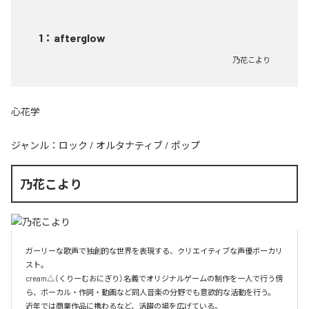
1
：
afterglow
乃花こより
心花学
ジャンル：
ロック
/
オルタナティブ
/
ポップ
乃花こより
ガーリーな歌声で独創的な世界を表現する、クリエイティブな声優ボーカリ
スト。

cream△（くりーむおにぎり）名義でオリジナルゲームの制作を一人で行う傍
ら、ボーカル・作詞・動画など同人音楽の分野でも意欲的な活動を行う。

近年では商業作品に携わるなど、活躍の場を広げている。