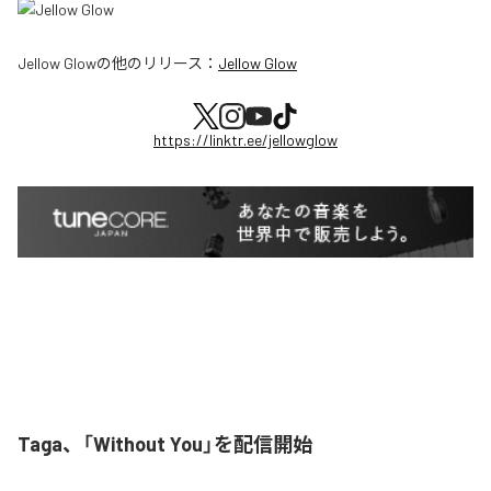
Jellow Glow
の他のリリース：
Jellow Glow
https://linktr.ee/jellowglow
Taga、「Without You」を配信開始