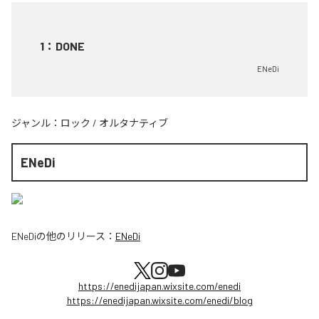
1
：
DONE
ENeDi
ジャンル：
ロック
/
オルタナティブ
ENeDi
ENeDi
の他のリリース：
ENeDi
https://enedijapan.wixsite.com/enedi
https://enedijapan.wixsite.com/enedi/blog