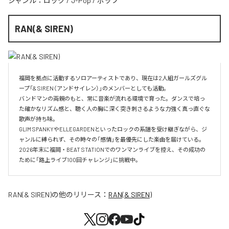
ジャンル：
ロック
/
J-Pop
/
ポップ
RAN(& SIREN)
福岡を拠点に活動するソロアーティストであり、現在は2人組ガールズグル
ープ「& SIREN（アンドサイレン）」のメンバーとしても活動。

バンドマンの両親のもと、常に音楽が流れる環境で育った。ダンスで培っ
た確かなリズム感と、聴く人の胸に深く突き刺さるような力強く真っ直ぐな
歌声が持ち味。

GLIM SPANKYやELLEGARDENといったロックの系譜を受け継ぎながら、ジ
ャンルに縛られず、その時々の「感情」を最優先にした楽曲を届けている。

2026年末に福岡・BEAT STATIONでのワンマンライブを控え、その成功の
ために「路上ライブ100回チャレンジ」に挑戦中。
RAN(& SIREN)
の他のリリース：
RAN(& SIREN)