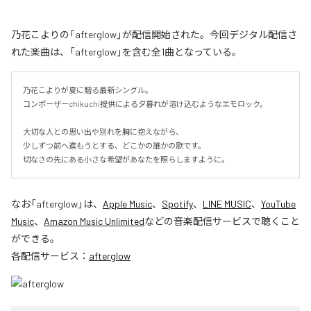
乃花こよりの「afterglow」が配信開始された。今回デジタル配信さ
れた楽曲は、「afterglow」を含む全1曲となっている。
乃花こよりが夏に贈る最新シングル。

コンポーザーchikuchi提供による夕暮れが溶け込むようなエモロック。

大切な人との思い出や別れを胸に抱えながら、

少しずつ前へ進もうとする、どこかの誰かの歌です。

切なさの先にある小さな希望があなたを照らしますように。
なお「
afterglow
」は、
Apple Music
、
Spotify
、
LINE MUSIC
、
YouTube
Music
、
Amazon Music Unlimited
などの音楽配信サービスで聴くこと
ができる。
各配信サービス：
afterglow