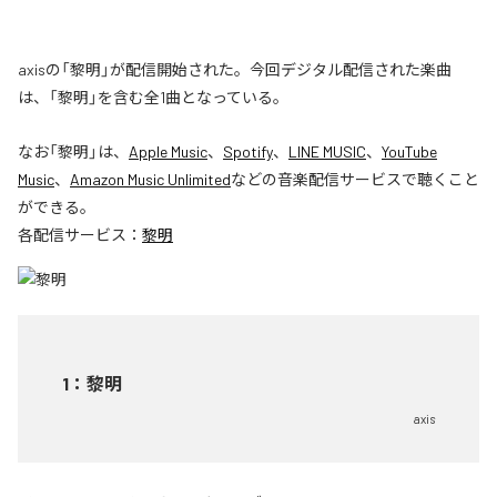
axisの「黎明」が配信開始された。今回デジタル配信された楽曲
は、「黎明」を含む全1曲となっている。
なお「
黎明
」は、
Apple Music
、
Spotify
、
LINE MUSIC
、
YouTube
Music
、
Amazon Music Unlimited
などの音楽配信サービスで聴くこと
ができる。
各配信サービス：
黎明
1
：
黎明
axis