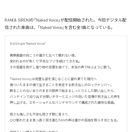
RAN(& SIREN)の「Naked Voice」が配信開始された。今回デジタル配
信された楽曲は、「Naked Voice」を含む全1曲となっている。
3rd Single "Naked Voice"

携帯画面の向こうの誰かと比べて眠れない夜。

笑われるのが怖くて"平気なフリ"を続けてきた私。

その仮面を剥がし借り物の言葉を捨てて、本当の声で叫ぶように歌う。

「Naked Voice」は完璧な姿を演じることに疲れ果てた現代へ

傷ついたままの魂で生きることを肯定する剥き出しのロックナンバー。

飾ることのないありのままの歌声で始まるしっとりとした歌い出しから、

バンドインで迫り出す分厚いギターとエッジの効いた音像が剥き出しの声を
押し上げる、エモーショナルなバンドサウンドで構成された痛快な楽曲。

弱さも悔しさも不安も隠さず歌に変えて、

ひび割れたまま真っ直ぐ突き進むRANの声は誰かの孤独を照らす光となる。

自分らしい痛みと向き合いながら、
