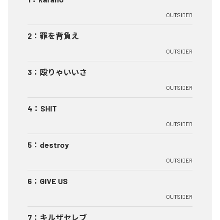
OUTSIDER
2
：
罪を背負え
OUTSIDER
3
：
殴りゃいいさ
OUTSIDER
4
：
SHIT
OUTSIDER
5
：
destroy
OUTSIDER
6
：
GIVE US
OUTSIDER
7
：
キルザセレブ