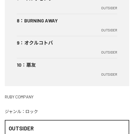
OUTSIDER
8
：
BURNING AWAY
OUTSIDER
9
：
オクルコトバ
OUTSIDER
10
：
悪友
OUTSIDER
RUBY COMPANY
ジャンル：
ロック
OUTSIDER