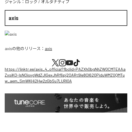
ジャンル：
ロック
/
オルタナティブ
axis
axis
の他のリリース：
axis
https://linktr.ee/axis_4_official?fbclid=PAZXh0bgNhZW0CMTEAAa
ZxsiKO-IsNOisvgWdZJIGexJhRf6pj2OARt9le8OI620PiduWMZ0QMTu
w_aem_SmWKHi2Hw2zGbSu7LURI0A