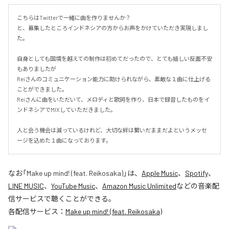
こちらはTwitterで一緒に曲を作りませんか？

と、募集したところインドネシアの方からお声をかけていただき実現しまし
た。

自身としても国境を越えての制作は初めてだったので、とても嬉しい反面不安
もありましたが

Reiさんのコミュニケーション能力に助けられながら、素敵な１曲に仕上げる
ことができました。

Reiさんに曲をいただいて、メロディと歌詞を作り、日本で録音したものをイ
ンドネシアでMIXしていただきました。

人と会う機会は減っているけれど、大切な絆は繋いだままだよというメッセ
ージを込めた１曲になっております。
なお「
Make up mind! (feat. Reikosaka)
」は、
Apple Music
、
Spotify
、
LINE MUSIC
、
YouTube Music
、
Amazon Music Unlimited
などの音楽配
信サービスで聴くことができる。
各配信サービス：
Make up mind! (feat. Reikosaka)