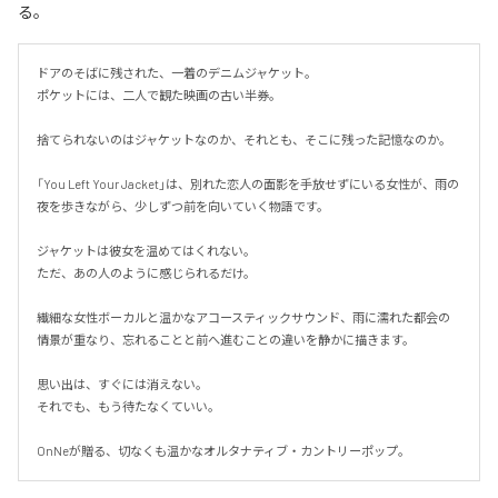
る。
ドアのそばに残された、一着のデニムジャケット。

ポケットには、二人で観た映画の古い半券。

捨てられないのはジャケットなのか、それとも、そこに残った記憶なのか。

「You Left Your Jacket」は、別れた恋人の面影を手放せずにいる女性が、雨の
夜を歩きながら、少しずつ前を向いていく物語です。

ジャケットは彼女を温めてはくれない。

ただ、あの人のように感じられるだけ。

繊細な女性ボーカルと温かなアコースティックサウンド、雨に濡れた都会の
情景が重なり、忘れることと前へ進むことの違いを静かに描きます。

思い出は、すぐには消えない。

それでも、もう待たなくていい。

OnNeが贈る、切なくも温かなオルタナティブ・カントリーポップ。