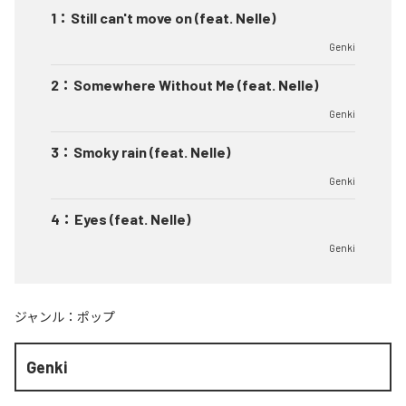
1
：
Still can't move on (feat. Nelle)
Genki
2
：
Somewhere Without Me (feat. Nelle)
Genki
3
：
Smoky rain (feat. Nelle)
Genki
4
：
Eyes (feat. Nelle)
Genki
ジャンル：
ポップ
Genki