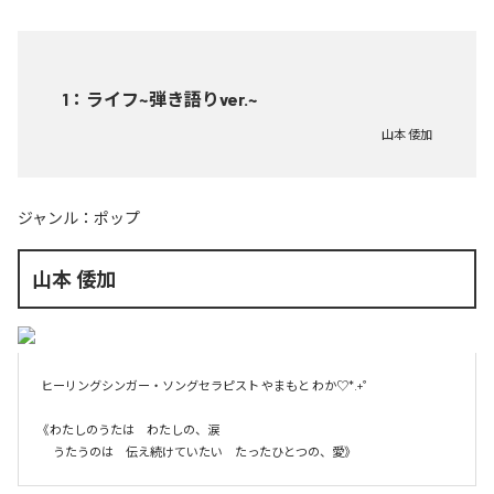
1
：
ライフ~弾き語りver.~
山本 倭加
ジャンル：
ポップ
山本 倭加
ヒーリングシンガー・ソングセラピスト やまもと わか♡*.+゜

《わたしのうたは　わたしの、涙

　うたうのは　伝え続けていたい　たったひとつの、愛》