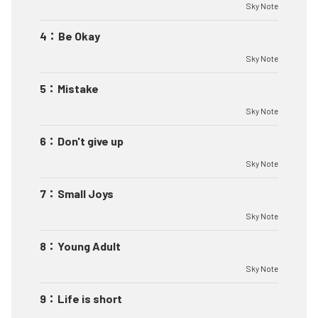
Sky Note
4
：
Be Okay
Sky Note
5
：
Mistake
Sky Note
6
：
Don't give up
Sky Note
7
：
Small Joys
Sky Note
8
：
Young Adult
Sky Note
9
：
Life is short