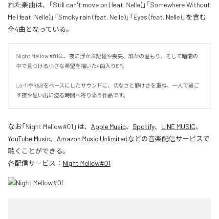
れた楽曲は、「Still can't move on (feat. Nelle)」「Somewhere Without
Me (feat. Nelle)」「Smoky rain (feat. Nelle)」「Eyes (feat. Nelle)」を含む
全4曲となっている。
Night Mellow #01は、夜に浮かぶ記憶や喪失、誰かの温もり、そして暗闇の
中で見つける小さな希望を描いた4曲入りEP。

Lo-fiやR&Bをベースにしたサウンドに、切なさと静けさを重ね、一人で過ご
す夜や思い出に浸る時間へ寄り添う作品です。
なお「
Night Mellow#01
」は、
Apple Music
、
Spotify
、
LINE MUSIC
、
YouTube Music
、
Amazon Music Unlimited
などの音楽配信サービスで
聴くことができる。
各配信サービス：
Night Mellow#01