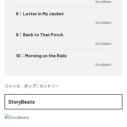
StoryBeats
8
：
Letter in My Jacket
StoryBeats
9
：
Back to That Porch
StoryBeats
10
：
Morning on the Rails
StoryBeats
ジャンル：
ポップ
/
カントリー
StoryBeats