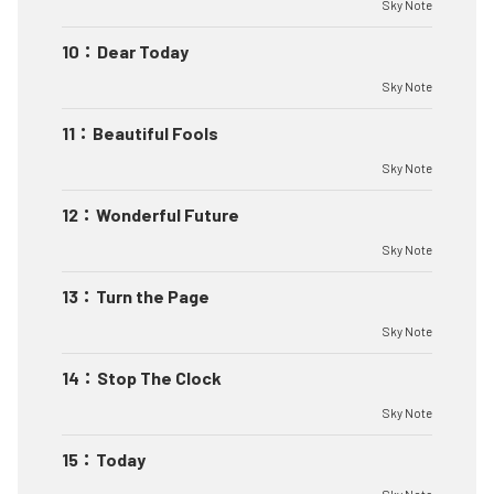
Sky Note
10
：
Dear Today
Sky Note
11
：
Beautiful Fools
Sky Note
12
：
Wonderful Future
Sky Note
13
：
Turn the Page
Sky Note
14
：
Stop The Clock
Sky Note
15
：
Today