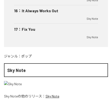
Sky Note
16
：
It Always Works Out
Sky Note
17
：
Fix You
Sky Note
ジャンル：
ポップ
Sky Note
Sky Note
の他のリリース：
Sky Note