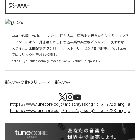
彩-AYA-
自身で作詞、作曲、アレンジ、打ち込み、演奏まで行う女性シンガーソング
ライター。ギター弾き語りから打ち込み系の楽曲などジャンルに捉われない
スタイル。楽曲配信ダウンロード、ストーリーミング配信開始。YouTube
ではリリックビデオも公開中。

https://youtube.com/@-aya-5976?si=02tCKfRPRq4S5lJ7
彩-AYA-
の他のリリース：
彩-AYA-
https://www.tunecore.co.jp/artist/ayasong?id=311272&lang=ja
https://www.tunecore.co.jp/artist/ayasong?id=311272&lang=ja