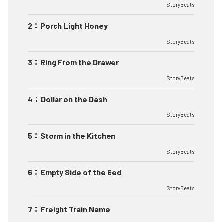
StoryBeats
2
：
Porch Light Honey
StoryBeats
3
：
Ring From the Drawer
StoryBeats
4
：
Dollar on the Dash
StoryBeats
5
：
Storm in the Kitchen
StoryBeats
6
：
Empty Side of the Bed
StoryBeats
7
：
Freight Train Name