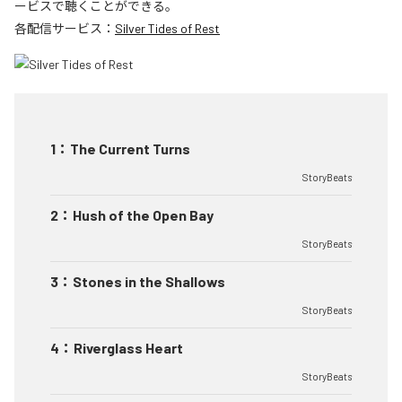
ービスで聴くことができる。
各配信サービス：
Silver Tides of Rest
1
：
The Current Turns
StoryBeats
2
：
Hush of the Open Bay
StoryBeats
3
：
Stones in the Shallows
StoryBeats
4
：
Riverglass Heart
StoryBeats