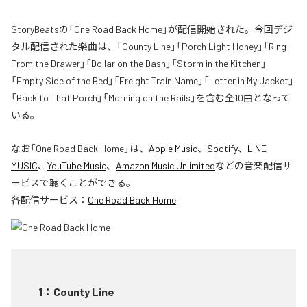
StoryBeatsの「One Road Back Home」が配信開始された。今回デジ
タル配信された楽曲は、「County Line」「Porch Light Honey」「Ring
From the Drawer」「Dollar on the Dash」「Storm in the Kitchen」
「Empty Side of the Bed」「Freight Train Name」「Letter in My Jacket」
「Back to That Porch」「Morning on the Rails」を含む全10曲となって
いる。
なお「
One Road Back Home
」は、
Apple Music
、
Spotify
、
LINE
MUSIC
、
YouTube Music
、
Amazon Music Unlimited
などの音楽配信サ
ービスで聴くことができる。
各配信サービス：
One Road Back Home
1
：
County Line