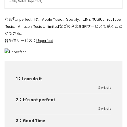
-- Sky Note「Unperfect」
なお「
Unperfect
」は、
Apple Music
、
Spotify
、
LINE MUSIC
、
YouTube
Music
、
Amazon Music Unlimited
などの音楽配信サービスで聴くこと
ができる。
各配信サービス：
Unperfect
1
：
I can do it
Sky Note
2
：
It's not perfect
Sky Note
3
：
Good Time