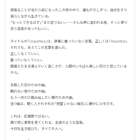
頑張ることが当たり前になったこの世の中で、誰もが少しずつ、自分をすり
減らしながら生きている。

「もっとできるはず」「まだ足りない」──そんな声に追われる夜、そっと寄り
添う音楽があってもいい。

タイトルの「Unperfect」は、辞書に載っていない言葉。正しくは「Imperfect」
それでも、あえてこの言葉を選んだ。

正しくなくていい。

整っていなくていい。

間違えたまま進んでいく姿こそが、人間のいちばん美しい形だと信じている
から。

失敗した日のための曲。

眠れない夜のための曲。

もう一歩だけ踏み出したい朝のための曲。

全17曲は、聴く人それぞれの「完璧じゃない毎日」に静かに火を灯す。

これは、応援歌ではない。

隣で同じ景色を見てくれる、友達のような音楽。

今日を生き延びた、すべての人へ。
