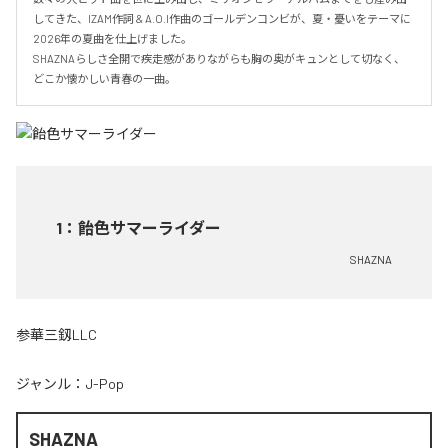
してきた、IZAM作詞 & A.O.I作曲のゴールデンコンビが、夏・憂いをテーマに
2026年の夏曲を仕上げました。

SHAZNAらしさ全開で疾走感がありながらも胸の奥がキュンとして切なく、
どこか懐かしい青春の一曲。
1
：
飴色サマーライダー
SHAZNA
参華三釼LLC
ジャンル：
J-Pop
SHAZNA