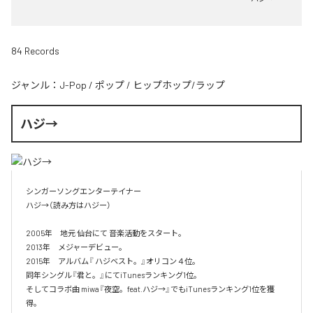
84 Records
ジャンル：
J-Pop
/
ポップ
/
ヒップホップ/ラップ
ハジ→
シンガーソングエンターテイナー

ハジ→（読み方はハジー）

2005年　地元 仙台にて 音楽活動をスタート。

2013年　メジャーデビュー。

2015年　アルバム『 ハジベスト。』オリコン４位。

同年シングル『君と。』にてiTunesランキング1位。

そしてコラボ曲 miwa『夜空。feat.ハジ→』でもiTunesランキング1位を獲
得。
