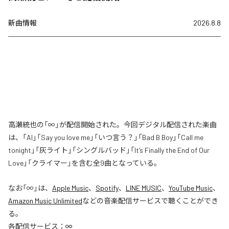
新曲情報
2026.8.8
高瀬統也の「∞」が配信開始された。今回デジタル配信された楽曲
は、「AI」「Say you love me」「いつ言う？」「Bad B Boy」「Call me
tonight」「灰ライト」「シングルバッド」「It’s Finally the End of Our
Love」「クライマー」を含む全9曲となっている。
なお「
∞
」は、
Apple Music
、
Spotify
、
LINE MUSIC
、
YouTube Music
、
Amazon Music Unlimited
などの音楽配信サービスで聴くことができ
る。
各配信サービス：
∞