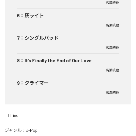
高瀬統也
6
：
灰ライト
高瀬統也
7
：
シングルバッド
高瀬統也
8
：
It’s Finally the End of Our Love
高瀬統也
9
：
クライマー
高瀬統也
TTT inc
ジャンル：
J-Pop