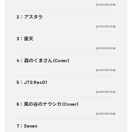
pomodorosa
2
：
アスタラ
pomodorosa
3
：
曇天
pomodorosa
4
：
森のくまさん (Cover)
pomodorosa
5
：
JTS Rec01
pomodorosa
6
：
風の谷のナウシカ (Cover)
pomodorosa
7
：
Seven