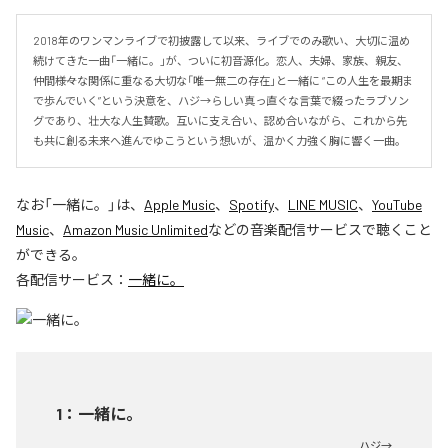
2018年のワンマンライブで初披露して以来、ライブでのみ歌い、大切に温め
続けてきた一曲「一緒に。」が、ついに初音源化。恋人、夫婦、家族、親友、
仲間――様々な関係に重なる大切な「唯一無二の存在」と一緒に “この人生を最期ま
で歩んでいく”という決意を、ハジ→らしい真っ直ぐな言葉で綴ったラブソン
グであり、壮大な人生賛歌。互いに支え合い、認め合いながら、これから先
も共に創る未来へ進んでゆこうという想いが、温かく力強く胸に響く一曲。
なお「
一緒に。
」は、
Apple Music
、
Spotify
、
LINE MUSIC
、
YouTube
Music
、
Amazon Music Unlimited
などの音楽配信サービスで聴くこと
ができる。
各配信サービス：
一緒に。
1
：
一緒に。
ハジ→