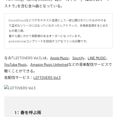
ストラ」を含む全14曲となっている。
SoundCloudなどでデモやテスト音源として一部公開されていたものの今ま
で正式なリリースにはなっていなかったレアトラック、未発表音源をまとめた
もの第三弾。

春から夏にかけて季節感のあるオーダーになっています。

pomodorosaコンプリートを目指すコアなファンは必聴です。
なお「
LEFTOVERS Vol.3
」は、
Apple Music
、
Spotify
、
LINE MUSIC
、
YouTube Music
、
Amazon Music Unlimited
などの音楽配信サービスで
聴くことができる。
各配信サービス：
LEFTOVERS Vol.3
1
：
春を呼ぶ雨