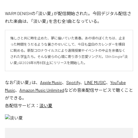
WARM DENISHの「淡い夏」が配信開始された。今回デジタル配信さ
れた楽曲は、「淡い夏」を含む全1曲となっている。
悔しさと共に時を止めた、夢に描いていた青春。あの頃のぼくたちは、止ま
った時間をうだるような暑さのせいにして、今日も空白のカレンダーを横目
に眺める。新型コロナウイルスにより遠隔授業やイベントの中止を余儀なく
された学生たち。そんな彼らの心境に寄り添う恋愛ソングだ。13th Single「淡
い夏」は2026年8月8日(土)にリリースを開始した。
なお「
淡い夏
」は、
Apple Music
、
Spotify
、
LINE MUSIC
、
YouTube
Music
、
Amazon Music Unlimited
などの音楽配信サービスで聴くこと
ができる。
各配信サービス：
淡い夏