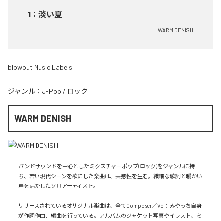
1
：
淡い夏
WARM DENISH
blowout Music Labels
ジャンル：
J-Pop
/
ロック
WARM DENISH
バンドサウンドを中心としたミクスチャーポップ(ロック)をジャンルに持
ち、若い現代シーンを歌にした楽曲は、共感性を生む。繊細な歌詞と暖かい
声を活かしたソロアーティスト。

リリースされているオリジナル楽曲は、全てComposer／Vo：みやっち自身
が作詞作曲、編曲を行っている。アルバムのジャケット写真やイラスト、ミ