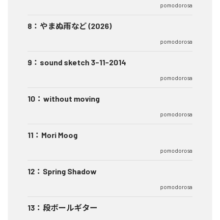
pomodorosa
8
：
やまぬ雨など (2026)
pomodorosa
9
：
sound sketch 3-11-2014
pomodorosa
10
：
without moving
pomodorosa
11
：
Mori Moog
pomodorosa
12
：
Spring Shadow
pomodorosa
13
：
段ボールギター