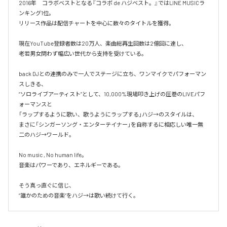
2016年　コラボベストとなる『コラボ de ハジベスト。』ではLINE MUSICラ
ンキング1位。

リリース作品は配信チャートを中心に数々のタイトルを獲得。

現在YouTube登録者数は20万人、楽曲総再生回数は2億回に達し、

老若男女問わず幅広い世代から支持を受けている。 

back DJとの連携のみで一人でステージに立ち、ワンマイクでパフォーマン
スしきる、

“ソロライブアーティスト”として、10,000%現場叩き上げの圧巻のLIVEパフ
ォーマンスと

「ラップするように歌い、歌うようにラップする」ハジ→のスタイルは、

まさに「シンガーソング・エンターテイナー」を自称するに相応しい唯一無
二のハジ→ワールド。

No music , No human life。

音楽はパワーであり、エネルギーである。

そう真っ直ぐに信じ、
