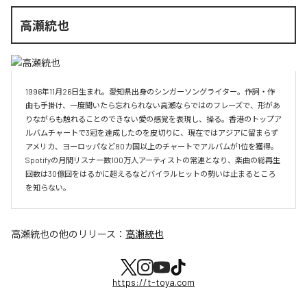
高瀬統也
1996年11月26日生まれ。愛知県出身のシンガーソングライター。作詞・作
曲も手掛け、一度聞いたら忘れられない高瀬ならではのフレーズで、形があ
りながらも触れることのできない愛の感覚を表現し、操る。香港のトップア
ルバムチャートで3冠を達成したのを皮切りに、現在ではアジアに留まらず
アメリカ、ヨーロッパなど80カ国以上のチャートでアルバムが1位を獲得。
Spotifyの月間リスナー数100万人アーティストの常連となり、楽曲の総再生
回数は30億回をはるかに超えるなどバイラルヒットの勢いは止まるところ
を知らない。
高瀬統也
の他のリリース：
高瀬統也
https://t-toya.com